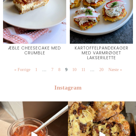
ÆBLE CHEESECAKE MED
KARTOFFELPANDEKAGER
CRUMBLE
MED VARMRØGET
LAKSERILETTE
« Forrige
1
…
7
8
9
10
11
…
20
Næste »
Instagram