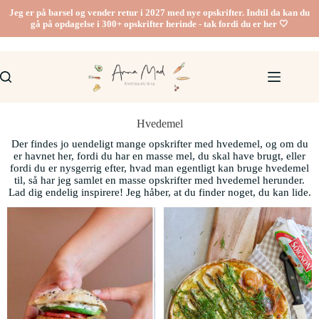
Jeg er på barsel og vender retur i 2027 med nye opskrifter. Indtil da kan du
gå på opdagelse i 300+ opskrifter herinde - tak fordi du er her 🤍
Hvedemel
Der findes jo uendeligt mange opskrifter med hvedemel, og om du
er havnet her, fordi du har en masse mel, du skal have brugt, eller
fordi du er nysgerrig efter, hvad man egentligt kan bruge hvedemel
til, så har jeg samlet en masse opskrifter med hvedemel herunder.
Lad dig endelig inspirere! Jeg håber, at du finder noget, du kan lide.