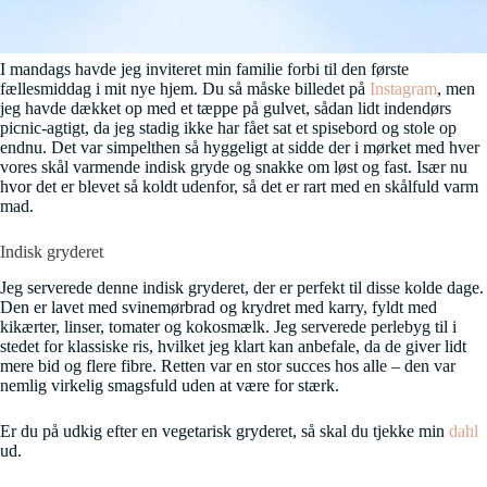
I mandags havde jeg inviteret min familie forbi til den første
fællesmiddag i mit nye hjem. Du så måske billedet på
Instagram
, men
jeg havde dækket op med et tæppe på gulvet, sådan lidt indendørs
picnic-agtigt, da jeg stadig ikke har fået sat et spisebord og stole op
endnu. Det var simpelthen så hyggeligt at sidde der i mørket med hver
vores skål varmende indisk gryde og snakke om løst og fast. Især nu
hvor det er blevet så koldt udenfor, så det er rart med en skålfuld varm
mad.
Indisk gryderet
Jeg serverede denne indisk gryderet, der er perfekt til disse kolde dage.
Den er lavet med svinemørbrad og krydret med karry, fyldt med
kikærter, linser, tomater og kokosmælk. Jeg serverede perlebyg til i
stedet for klassiske ris, hvilket jeg klart kan anbefale, da de giver lidt
mere bid og flere fibre. Retten var en stor succes hos alle – den var
nemlig virkelig smagsfuld uden at være for stærk.
Er du på udkig efter en vegetarisk gryderet, så skal du tjekke min
dahl
ud.