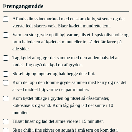
Fremgangsmåde
▢
Afpuds din svinemørbrad med en skarp kniv, så sener og det
værste fedt skæres væk. Skær kødet i mundrette tern.
▢
Varm en stor gryde op til høj varme, tilsæt 1 spsk olivenolie og
brun halvdelen af kødet et minut eller to, så det får farve på
alle sider.
▢
Tag kødet af og gør det samme med den anden halvdel af
kødet. Tag også det kød op af gryden.
▢
Skræl løg og ingefær og hak begge dele fint.
▢
Kom det op i den tomme gryde sammen med karry og rist det
af ved middel-høj varme i et par minutter.
▢
Kom kødet tilbage i gryden og tilsæt så dåsetomater,
kokosmælk og vand. Kom låg på og lad det simre i 10
minutter.
▢
Tilsæt linser og lad det simre videre i 15 minutter.
▢
Skær chili i fine skiver og squash i små tern og kom det i