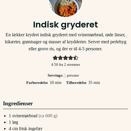
Indisk gryderet
En lækker krydret indisk gryderet med svinemørbrad, røde linser,
kikærter, grøntsager og masser af krydderier. Server med perlebyg
eller grove ris, og der er til 4-5 personer.
4.50
fra
2
stemmer
Servings:
5
personer
minutter
minutter
Forberedelse
10
min
Tilberedelse
35
min
Ingredienser
1
svinemørbrad
(ca 600 g)
1
løg
4
cm
frisk ingefær