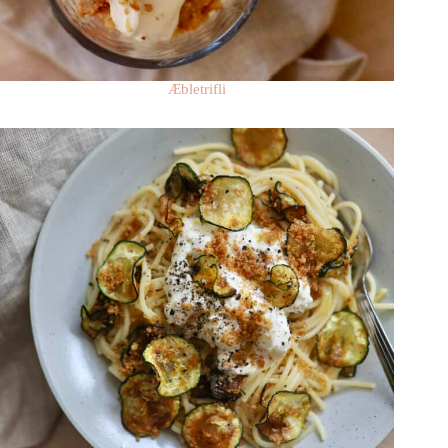
Æbletrifli