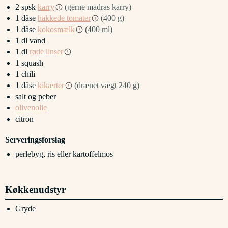
2
spsk
karry
(gerne madras karry)
1
dåse
hakkede tomater
(400 g)
1
dåse
kokosmælk
(400 ml)
1
dl
vand
1
dl
røde linser
1
squash
1
chili
1
dåse
kikærter
(drænet vægt 240 g)
salt og peber
olivenolie
citron
Serveringsforslag
perlebyg, ris eller kartoffelmos
Køkkenudstyr
Gryde