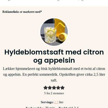
Reklamelinks er markeret med*
Hyldeblomstsaft med citron
og appelsin
Lækker hjemmelavet og frisk hyldeblomstsaft med et twist af citron
og appelsin. En perfekt sommerdrik. Opskriften giver cirka 2,5 liter
saft.
5
fra
2
stemmer
Servings:
2.5
liter
minutter
dage