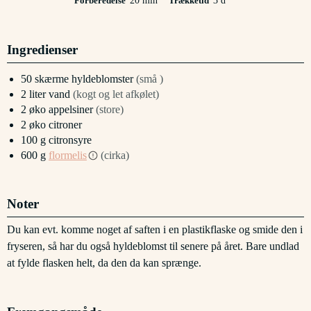
Forberedelse
20
min
Trækketid
3
d
Ingredienser
50
skærme
hyldeblomster
(små )
2
liter
vand
(kogt og let afkølet)
2
øko appelsiner
(store)
2
øko citroner
100
g
citronsyre
600
g
flormelis
(cirka)
Noter
Du kan evt. komme noget af saften i en plastikflaske og smide den i
fryseren, så har du også hyldeblomst til senere på året. Bare undlad
at fylde flasken helt, da den da kan sprænge.