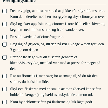
Fremgangsmåde
▢
Det er vigtigt, at du starter med at tjekke efter dyr i blomsterne.
Kom dem derefter ned i en stor gryde og drys citronsyren over.
▢
Skyl og skær appelsiner og citroner i store både eller skiver, og
læg dem ned til blomsterne og hæld vandet over.
▢
Pres lidt væde ud af citrusfrugterne.
▢
Læg låg på gryden, og stil den på køl i 3 dage – men rør i den
3 gange om dagen.
▢
Efter de tre dage skal du si saften gennem et
klæde/viskestykke, men lad vær med at presse for meget på
det.
▢
Rør nu flormelis i, men sørg for at smage til, så du får den
sødme, du bedst kan lide.
▢
Skyl evt. flaskerne med en smule atamon (derved kan saften
holde lidt længere), og hæld overskydende atamon ud.
▢
Kom hyldeblomstsaften på flaskerne og luk låget godt.