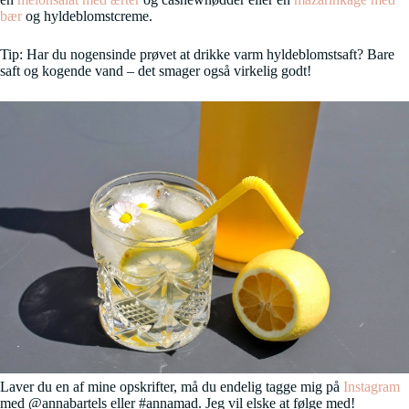
bær
og hyldeblomstcreme.
Tip: Har du nogensinde prøvet at drikke varm hyldeblomstsaft? Bare
saft og kogende vand – det smager også virkelig godt!
Laver du en af mine opskrifter, må du endelig tagge mig på
Instagram
med @annabartels eller #annamad. Jeg vil elske at følge med!