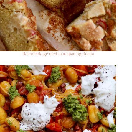
Rabarberkage med marcipan og ricotta