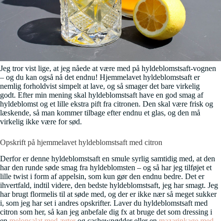
Jeg tror vist lige, at jeg nåede at være med på hyldeblomstsaft-vognen
– og du kan også nå det endnu! Hjemmelavet hyldeblomstsaft er
nemlig forholdvist simpelt at lave, og så smager det bare virkelig
godt. Efter min mening skal hyldeblomstsaft have en god smag af
hyldeblomst og et lille ekstra pift fra citronen. Den skal være frisk og
læskende, så man kommer tilbage efter endnu et glas, og den må
virkelig ikke være for sød.
Opskrift på hjemmelavet hyldeblomstsaft med citron
Derfor er denne hyldeblomstsaft en smule syrlig samtidig med, at den
har den runde søde smag fra hyldeblomsten – og så har jeg tilføjet et
lille twist i form af appelsin, som kun gør den endnu bedre. Det er
ihvertfald, indtil videre, den bedste hyldeblomstsaft, jeg har smagt. Jeg
har brugt flormelis til at søde med, og der er ikke nær så meget sukker
i, som jeg har set i andres opskrifter. Laver du hyldeblomstsaft med
citron som her, så kan jeg anbefale dig fx at bruge det som dressing i
en
melonsalat med ærter
og cashewnødder eller en
mazarinkage med