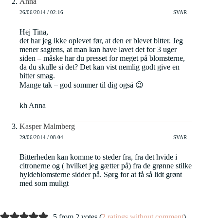
Anna
26/06/2014 / 02:16
SVAR
Hej Tina,
det har jeg ikke oplevet før, at den er blevet bitter. Jeg
mener sagtens, at man kan have lavet det for 3 uger
siden – måske har du presset for meget på blomsterne,
da du skulle si det? Det kan vist nemlig godt give en
bitter smag.
Mange tak – god sommer til dig også 😉
kh Anna
Kasper Malmberg
29/06/2014 / 08:04
SVAR
Bitterheden kan komme to steder fra, fra det hvide i
citronerne og ( hvilket jeg gætter på) fra de grønne stilke
hyldeblomsterne sidder på. Sørg for at få så lidt grønt
med som muligt
5 from 2 votes (
2 ratings without comment
)