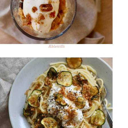
Æbletrifli