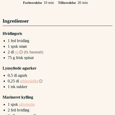
minutter
minutter
Forberedelse
10
min
Tilberedelse
20
min
Ingredienser
Hvidløgsris
1
fed
hvidløg
1
spsk
smør
2
dl
ris
(fx basmati)
75
g
frisk spinat
Lynsyltede agurker
0,5
dl
agurk
0,25
dl
æbleeddike
1
tsk
sukker
Marineret kylling
1
spsk
olivenolie
2
fed
hvidløg