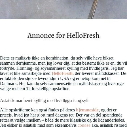
Dette er muligvis ikke en kombination, du selv ville have bikset
sammen derhjemme, men jeg lover dig, at det bestemt ikke er en, du vil
fortryde. Honning- og soyamarineret kylling med hvidløgsris. Jeg har
lavet et lille samarbejde med
HelloFresh
, der leverer måltidskasser. De
er faktisk den største leverandør i USA og er netop kommet til
Danmark. Her kan du selv sammensætte en måltidskasse og hver uge
vælge mellem 12 forskellige opskrifter.
Asiatisk marineret kylling med hvidløgsris og sylt
Alle opskrifterne kan også findes på deres
hjemmeside
, og det er
præcis, hvad jeg har gjort med dagens ret. Der var en del spændende
retter at vælge imellem – både de mere klassiske og de lidt anderledes.
Jeg elsker jo asiatisk mad som eksempelvis
congee
aka. asiatisk risgrød