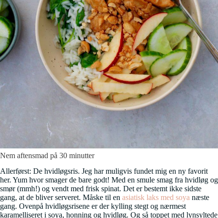
Nem aftensmad på 30 minutter
Allerførst: De hvidløgsris. Jeg har muligvis fundet mig en ny favorit
her. Yum hvor smager de bare godt! Med en smule smag fra hvidløg og
smør (mmh!) og vendt med frisk spinat. Det er bestemt ikke sidste
gang, at de bliver serveret. Måske til en
asiatisk laks med soya
næste
gang. Ovenpå hvidløgsrisene er der kylling stegt og nærmest
karamelliseret i soya, honning og hvidløg. Og så toppet med lynsyltede