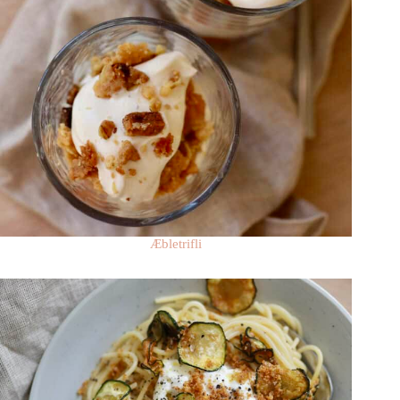
Æbletrifli