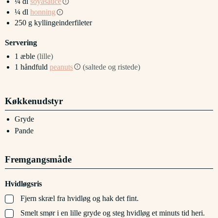
¼
dl
soyasauce
¼
dl
honning
250
g
kyllingeinderfileter
Servering
1
æble
(lille)
1
håndfuld
peanuts
(saltede og ristede)
Køkkenudstyr
Gryde
Pande
Fremgangsmåde
Hvidløgsris
▢
Fjern skræl fra hvidløg og hak det fint.
▢
Smelt smør i en lille gryde og steg hvidløg et minuts tid heri.