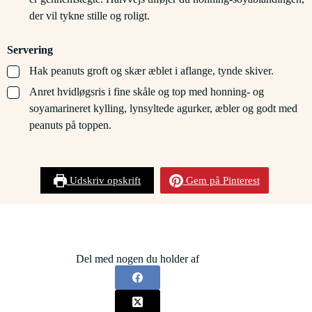
der vil tykne stille og roligt.
Servering
▢
Hak peanuts groft og skær æblet i aflange, tynde skiver.
▢
Anret hvidløgsris i fine skåle og top med honning- og
soyamarineret kylling, lynsyltede agurker, æbler og godt med
peanuts på toppen.
Udskriv opskrift
Gem på Pinterest
Del med nogen du holder af