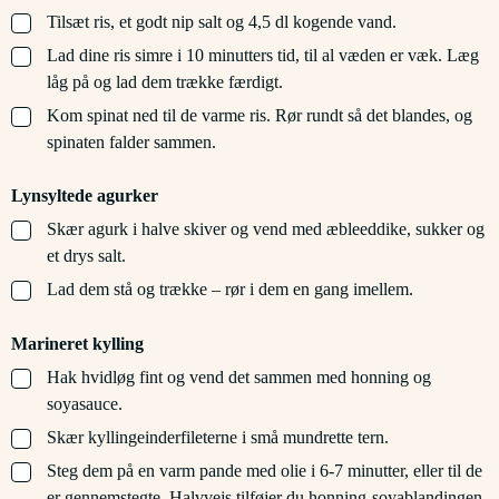
▢
Tilsæt ris, et godt nip salt og 4,5 dl kogende vand.
▢
Lad dine ris simre i 10 minutters tid, til al væden er væk. Læg
låg på og lad dem trække færdigt.
▢
Kom spinat ned til de varme ris. Rør rundt så det blandes, og
spinaten falder sammen.
Lynsyltede agurker
▢
Skær agurk i halve skiver og vend med æbleeddike, sukker og
et drys salt.
▢
Lad dem stå og trække – rør i dem en gang imellem.
Marineret kylling
▢
Hak hvidløg fint og vend det sammen med honning og
soyasauce.
▢
Skær kyllingeinderfileterne i små mundrette tern.
▢
Steg dem på en varm pande med olie i 6-7 minutter, eller til de
er gennemstegte. Halvvejs tilføjer du honning-soyablandingen,