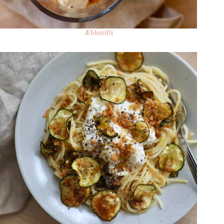
Æbletrifli