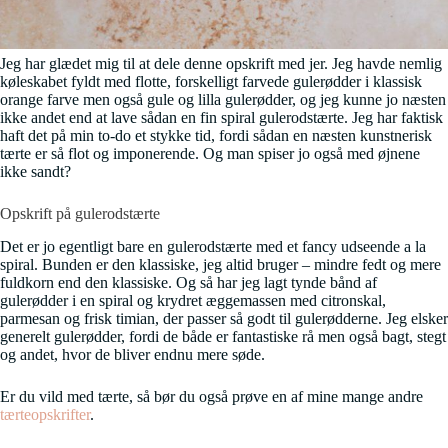
Jeg har glædet mig til at dele denne opskrift med jer. Jeg havde nemlig
køleskabet fyldt med flotte, forskelligt farvede gulerødder i klassisk
orange farve men også gule og lilla gulerødder, og jeg kunne jo næsten
ikke andet end at lave sådan en fin spiral gulerodstærte. Jeg har faktisk
haft det på min to-do et stykke tid, fordi sådan en næsten kunstnerisk
tærte er så flot og imponerende. Og man spiser jo også med øjnene
ikke sandt?
Opskrift på gulerodstærte
Det er jo egentligt bare en gulerodstærte med et fancy udseende a la
spiral. Bunden er den klassiske, jeg altid bruger – mindre fedt og mere
fuldkorn end den klassiske. Og så har jeg lagt tynde bånd af
gulerødder i en spiral og krydret æggemassen med citronskal,
parmesan og frisk timian, der passer så godt til gulerødderne. Jeg elsker
generelt gulerødder, fordi de både er fantastiske rå men også bagt, stegt
og andet, hvor de bliver endnu mere søde.
Er du vild med tærte, så bør du også prøve en af mine mange andre
tærteopskrifter
.