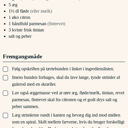
5
æg
1½
dl
fløde
(eller mælk)
1
øko citron
1
håndfuld
parmesan
(fintrevet)
3
kviste
frisk timian
salt og peber
Fremgangsmåde
▢
Følg opskriften på tærtebunden i linket i ingredienslisten.
▢
Imens bunden forbages, skal du lave lange, tynde strimler af
gulerod med en skræller.
▢
Lav også æggemasse ved at røre æg, fløde/mælk, timian, revet
parmesan, fintrevet skal fra citronen og et godt drys salt og
peber sammen.
▢
Læg strimlerne rundt i kanten og bevæg dig ind mod midten
som en spiral. Skift mellem farverne, hvis du bruger forskelligt