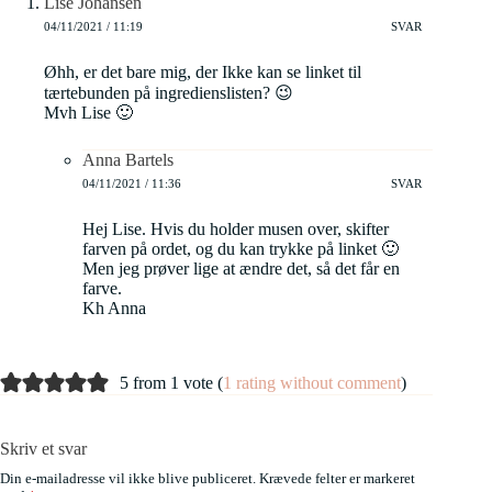
Lise Johansen
04/11/2021 / 11:19
SVAR
Øhh, er det bare mig, der Ikke kan se linket til
tærtebunden på ingredienslisten? 😉
Mvh Lise 🙂
Anna Bartels
04/11/2021 / 11:36
SVAR
Hej Lise. Hvis du holder musen over, skifter
farven på ordet, og du kan trykke på linket 🙂
Men jeg prøver lige at ændre det, så det får en
farve.
Kh Anna
5 from 1 vote (
1 rating without comment
)
Skriv et svar
Din e-mailadresse vil ikke blive publiceret.
Krævede felter er markeret