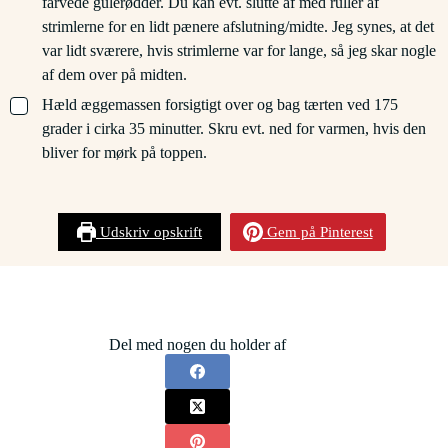
farvede gulerødder. Du kan evt. slutte af med ruller af
strimlerne for en lidt pænere afslutning/midte. Jeg synes, at det
var lidt sværere, hvis strimlerne var for lange, så jeg skar nogle
af dem over på midten.
▢
Hæld æggemassen forsigtigt over og bag tærten ved 175
grader i cirka 35 minutter. Skru evt. ned for varmen, hvis den
bliver for mørk på toppen.
Udskriv opskrift
Gem på Pinterest
Del med nogen du holder af