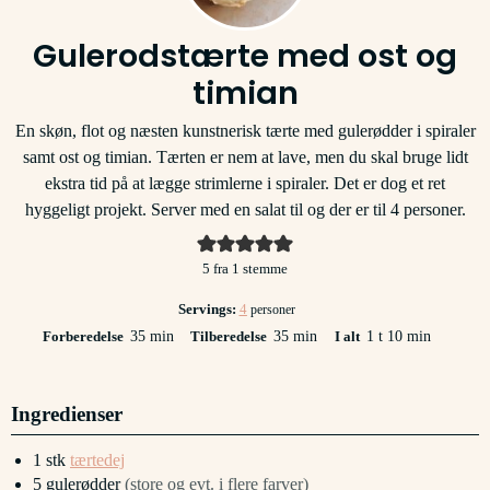
Gulerodstærte med ost og
timian
En skøn, flot og næsten kunstnerisk tærte med gulerødder i spiraler
samt ost og timian. Tærten er nem at lave, men du skal bruge lidt
ekstra tid på at lægge strimlerne i spiraler. Det er dog et ret
hyggeligt projekt. Server med en salat til og der er til 4 personer.
5
fra 1 stemme
Servings:
4
personer
minutter
minutter
time
minutter
Forberedelse
35
min
Tilberedelse
35
min
I alt
1
t
10
min
Ingredienser
1
stk
tærtedej
5
gulerødder
(store og evt. i flere farver)