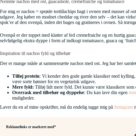
Nemme nachos med ost, guacamole, cremefraiche og tomatsauce
For mig er nachos = sprøde tortillachips bagt i ovnen med masser af os
udgave. Jeg køber en modnet cheddar og river den selv – det kan virkel
spsk’er af den ovenpå, inden det bages og gratineres i ovnen. Så trænge
Ovenpå er der toppet med klatter af fed cremefraiche og en hurtig guaca
selvfølgelig ekstra dyppe i form af indkogt tomatsauce, guaca og ‘fraic
Inspiration til nachos fyld og tilbehør
Der er mange måde at sammensætte nachos med ost. Jeg har her samlet e
Tilføj protein
: Vi kender den gode gamle klassiker med kylling, 
være sorte bønner for en vegetarisk udgave.
Mere fyld:
Tilføj lidt mere fyld. Det kunne være klassikere som o
Overrask med tilbehør og dyppelse
: Du kan lave din egen
tom
muligheder.
Laver du en af mine opskrifter, må du endelig tagge mig på
Instagram
m
Reklamelinks er markeret med*