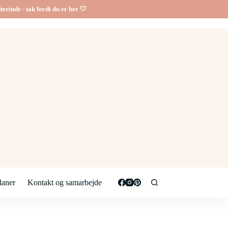
erinde - tak fordi du er her 🤍
aner
Kontakt og samarbejde