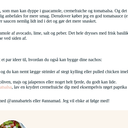
t, som man kan dyppe i guacamole, cremefraiche og tomatsalsa. Og det e
ig anbefales for mere smag. Derudover køber jeg en god tomatsauce (ell
r saucen nemlig lidt ind i det og gør det mere snasket.
mole af avocado, lime, salt og peber. Det hele drysses med frisk basilik
he ved siden af.
t par ideer til, hvordan du også kan bygge dine nachos:
og du kan nemt lægge strimler af stegt kylling eller pulled chicken ime
liven, majs og jalapenos eller noget helt fjerde, du godt kan lide.
atsalsa
, lav en krydret cremefraiche dip med eksempelvis røget paprika
ed @annabartels eller #annamad. Jeg vil elske at følge med!