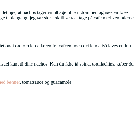
et lige, at nachos tager en tilbage til barndommen og næsten føles
age til dengang, jeg var stor nok til selv at tage på cafe med veninderne.
tet ondt ord om klassikeren fra caféen, men det kan altså laves endnu
isuel kant til dine nachos. Kan du ikke få spinat tortillachips, køber du
med bønner
, tomatsauce og guacamole.