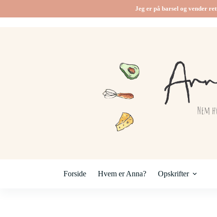
Fortsæt
Jeg er på barsel og vender ret
til
indhold
Forside
Hvem er Anna?
Opskrifter