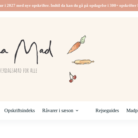
ur i 2027 med nye opskrifter. Indtil da kan du gå på opdagelse i 300+ opskrifter h
Opskriftsindeks
Råvarer i sæson
Rejseguides
Madpl