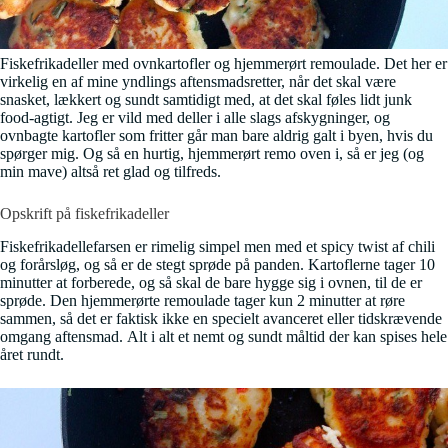
Fiskefrikadeller med ovnkartofler og hjemmerørt remoulade. Det her er
virkelig en af mine yndlings aftensmadsretter, når det skal være
snasket, lækkert og sundt samtidigt med, at det skal føles lidt junk
food-agtigt. Jeg er vild med deller i alle slags afskygninger, og
ovnbagte kartofler som fritter går man bare aldrig galt i byen, hvis du
spørger mig. Og så en hurtig, hjemmerørt remo oven i, så er jeg (og
min mave) altså ret glad og tilfreds.
Opskrift på fiskefrikadeller
Fiskefrikadellefarsen er rimelig simpel men med et spicy twist af chili
og forårsløg, og så er de stegt sprøde på panden. Kartoflerne tager 10
minutter at forberede, og så skal de bare hygge sig i ovnen, til de er
sprøde. Den hjemmerørte remoulade tager kun 2 minutter at røre
sammen, så det er faktisk ikke en specielt avanceret eller tidskrævende
omgang aftensmad. Alt i alt et nemt og sundt måltid der kan spises hele
året rundt.