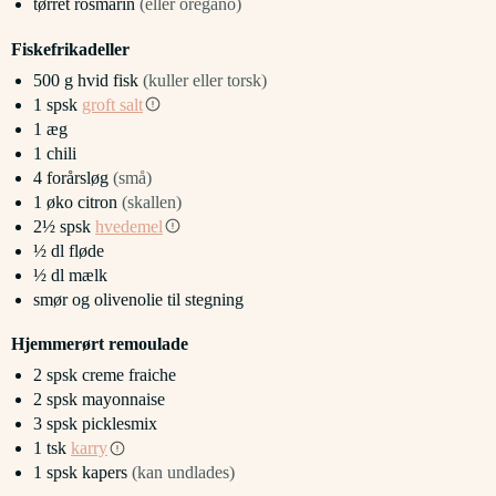
tørret rosmarin
(eller oregano)
Fiskefrikadeller
500
g
hvid fisk
(kuller eller torsk)
1
spsk
groft salt
1
æg
1
chili
4
forårsløg
(små)
1
øko citron
(skallen)
2½
spsk
hvedemel
½
dl
fløde
½
dl
mælk
smør og olivenolie til stegning
Hjemmerørt remoulade
2
spsk
creme fraiche
2
spsk
mayonnaise
3
spsk
picklesmix
1
tsk
karry
1
spsk
kapers
(kan undlades)