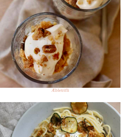
Æbletrifli