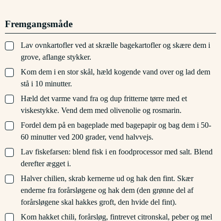
Fremgangsmåde
▢
Lav ovnkartofler ved at skrælle bagekartofler og skære dem i
grove, aflange stykker.
▢
Kom dem i en stor skål, hæld kogende vand over og lad dem
stå i 10 minutter.
▢
Hæld det varme vand fra og dup fritterne tørre med et
viskestykke. Vend dem med olivenolie og rosmarin.
▢
Fordel dem på en bageplade med bagepapir og bag dem i 50-
60 minutter ved 200 grader, vend halvvejs.
▢
Lav fiskefarsen: blend fisk i en foodprocessor med salt. Blend
derefter ægget i.
▢
Halver chilien, skrab kernerne ud og hak den fint. Skær
enderne fra forårsløgene og hak dem (den grønne del af
forårsløgene skal hakkes groft, den hvide del fint).
▢
Kom hakket chili, forårsløg, fintrevet citronskal, peber og mel