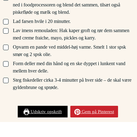
ned i foodprocessoren og blend det sammen, tilsæt også
piskefløde og mælk og blend.
▢
Lad farsen hvile i 20 minutter.
▢
Lav imens remouladen: Hak kaper groft og rør dem sammen
med creme fraiche, mayo, pickles og karry.
▢
Opvarm en pande ved middel-høj varme. Smelt 1 stor spsk
smør og 2 spsk olie.
▢
Form deller med din hånd og en ske dyppet i lunkent vand
mellem hver delle.
▢
Steg fiskedeller cirka 3-4 minutter på hver side – de skal være
gyldenbrune og sprøde.
Udskriv opskrift
Gem på Pinterest