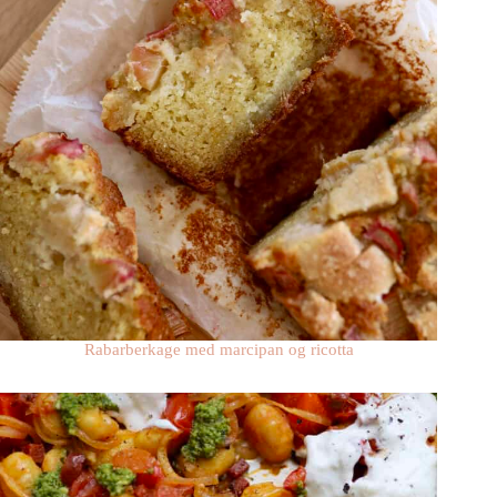
Rabarberkage med marcipan og ricotta