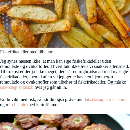
Fiskefrikadeller med tilbehør
Jeg synes næsten ikke, at man kan sige friskefrikadeller uden
remoulade og ovnkartofler. I hvert fald ikke hvis vi snakker aftensmad.
Til frokost er der jo ikke meget, der slår en rugbrødsmad med nystegte
fiskefrikadeller, men til aften vil jeg gerne have en hjemmerørt
remoulade og ovnkartofler som tilbehør til fiskefrikadeller. Og måske
smørstegt spidskål
hvis jeg går all in.
Er du vild med fisk, så bør du også prøve min
lakselasagne med spinat
og min
fishpie
med kartoffelmos.