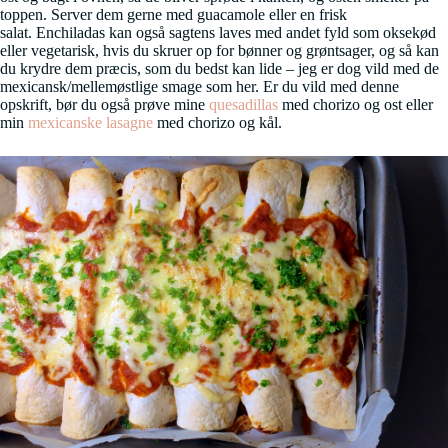
toppen. Server dem gerne med guacamole eller en frisk
salat. Enchiladas kan også sagtens laves med andet fyld som oksekød
eller vegetarisk, hvis du skruer op for bønner og grøntsager, og så kan
du krydre dem præcis, som du bedst kan lide – jeg er dog vild med de
mexicansk/mellemøstlige smage som her. Er du vild med denne
opskrift, bør du også prøve mine
quesadillas
med chorizo og ost eller
min
mexicanske lasagne
med chorizo og kål.