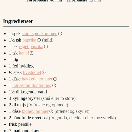
Forberedelse
40
min
Tilberedelse
15
min
Ingredienser
1
spsk
stødt spidskommen
1½
tsk
paprika
(mild)
1
tsk
røget paprika
1
tsk
kanel
1
løg
1
fed
hvidløg
½
spsk
hvedemel
1
dåse
hakkede tomater
1
hønsebouillonterning
1½
dl
kogende vand
3
kyllingebryster
(små eller to store)
2
dl
majs
(fx frosne og optøede)
1
dåse
kidney bønner
(drænet og skyllet)
2
håndfulde
revet ost
(fx gouda, cheddar eller mozzarella)
frisk persille
7
madpandekager