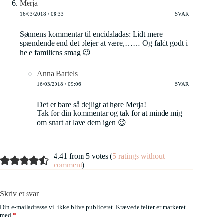
Merja
16/03/2018 / 08:33
SVAR
Sønnens kommentar til encidaladas: Lidt mere
spændende end det plejer at være,…… Og faldt godt i
hele familiens smag 😉
Anna Bartels
16/03/2018 / 09:06
SVAR
Det er bare så dejligt at høre Merja!
Tak for din kommentar og tak for at minde mig
om snart at lave dem igen 😉
4.41 from 5 votes (
5 ratings without
comment
)
Skriv et svar
Din e-mailadresse vil ikke blive publiceret.
Krævede felter er markeret
med
*