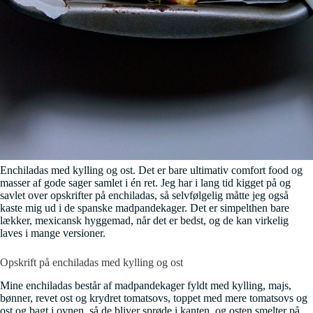
Enchiladas med kylling og ost. Det er bare ultimativ comfort food og
masser af gode sager samlet i én ret. Jeg har i lang tid kigget på og
savlet over opskrifter på enchiladas, så selvfølgelig måtte jeg også
kaste mig ud i de spanske madpandekager. Det er simpelthen bare
lækker, mexicansk hyggemad, når det er bedst, og de kan virkelig
laves i mange versioner.
Opskrift på enchiladas med kylling og ost
Mine enchiladas består af madpandekager fyldt med kylling, majs,
bønner, revet ost og krydret tomatsovs, toppet med mere tomatsovs og
ost og bagt i ovnen, så de bliver sprøde i kanten, og osten smelter på