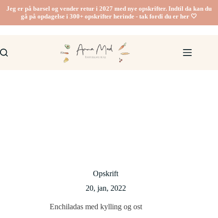
Fortsæt
Jeg er på barsel og vender retur i 2027 med nye opskrifter. Indtil da kan du
til
gå på opdagelse i 300+ opskrifter herinde - tak fordi du er her 🤍
indhold
Opskrift
20, jan, 2022
Enchiladas med kylling og ost