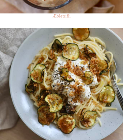
Æbletrifli