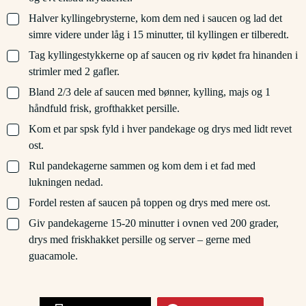
▢
Halver kyllingebrysterne, kom dem ned i saucen og lad det
simre videre under låg i 15 minutter, til kyllingen er tilberedt.
▢
Tag kyllingestykkerne op af saucen og riv kødet fra hinanden i
strimler med 2 gafler.
▢
Bland 2/3 dele af saucen med bønner, kylling, majs og 1
håndfuld frisk, grofthakket persille.
▢
Kom et par spsk fyld i hver pandekage og drys med lidt revet
ost.
▢
Rul pandekagerne sammen og kom dem i et fad med
lukningen nedad.
▢
Fordel resten af saucen på toppen og drys med mere ost.
▢
Giv pandekagerne 15-20 minutter i ovnen ved 200 grader,
drys med friskhakket persille og server – gerne med
guacamole.