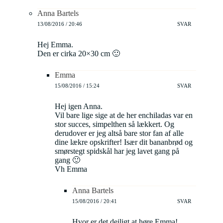
Anna Bartels
13/08/2016 / 20:46
SVAR
Hej Emma.
Den er cirka 20×30 cm 🙂
Emma
15/08/2016 / 15:24
SVAR
Hej igen Anna.
Vil bare lige sige at de her enchiladas var en
stor succes, simpelthen så lækkert. Og
derudover er jeg altså bare stor fan af alle
dine lækre opskrifter! Især dit bananbrød og
smørstegt spidskål har jeg lavet gang på
gang 🙂
Vh Emma
Anna Bartels
15/08/2016 / 20:41
SVAR
Hvor er det dejligt at høre Emma!