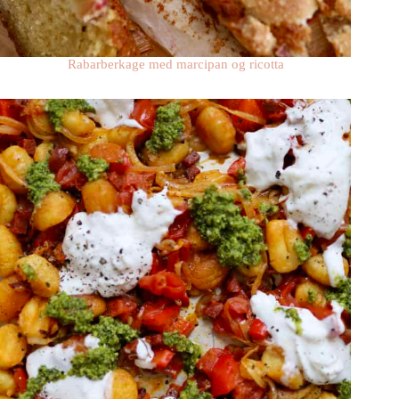
Rabarberkage med marcipan og ricotta