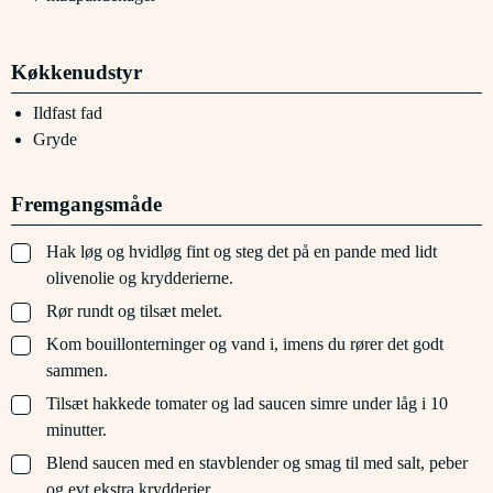
Køkkenudstyr
Ildfast fad
Gryde
Fremgangsmåde
▢
Hak løg og hvidløg fint og steg det på en pande med lidt
olivenolie og krydderierne.
▢
Rør rundt og tilsæt melet.
▢
Kom bouillonterninger og vand i, imens du rører det godt
sammen.
▢
Tilsæt hakkede tomater og lad saucen simre under låg i 10
minutter.
▢
Blend saucen med en stavblender og smag til med salt, peber
og evt ekstra krydderier.