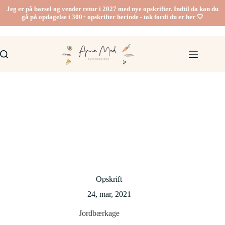
Fortsæt
Jeg er på barsel og vender retur i 2027 med nye opskrifter. Indtil da kan du
til
gå på opdagelse i 300+ opskrifter herinde - tak fordi du er her 🤍
indhold
Opskrift
24, mar, 2021
Jordbærkage