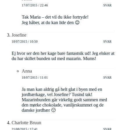
17/07/2015 / 22:46
SVAR
Tak Maria – det vil du ikke fortryde!
Jeg håber, at du kan lide den 😉
Josefine
18/07/2015 / 10:50
SVAR
Ej hvor ser den her kage bare fantastsik ud! Jeg elsker at
du har skiftet bunden ud med mazarin. Mums!
Anna
18/07/2015 / 11:01
SVAR
Ja man kan aldrig gå helt glat i byen med en
jordbærkage, vel Josefine? Tusind tak!
Mazarinbunden går virkelig godt sammen med
den mørke chokolade, vaniljeskummet og de
danske jordbær 🙂
Charlotte Bruun
21/08/2015 / 17:41
SVAR