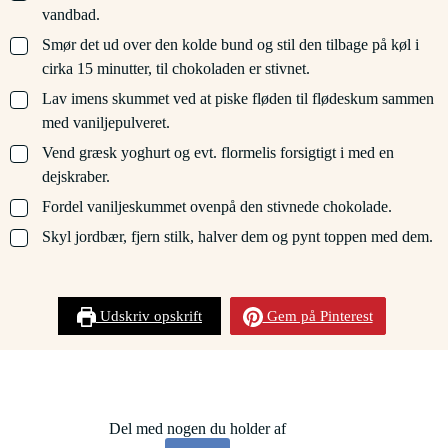
vandbad.
▢
Smør det ud over den kolde bund og stil den tilbage på køl i
cirka 15 minutter, til chokoladen er stivnet.
▢
Lav imens skummet ved at piske fløden til flødeskum sammen
med vaniljepulveret.
▢
Vend græsk yoghurt og evt. flormelis forsigtigt i med en
dejskraber.
▢
Fordel vaniljeskummet ovenpå den stivnede chokolade.
▢
Skyl jordbær, fjern stilk, halver dem og pynt toppen med dem.
Udskriv opskrift
Gem på Pinterest
Del med nogen du holder af