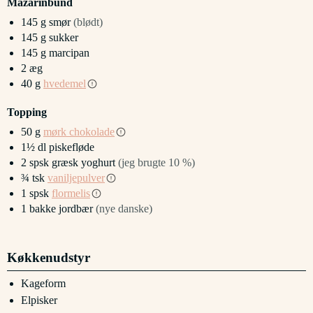
Mazarinbund
145
g
smør
(blødt)
145
g
sukker
145
g
marcipan
2
æg
40
g
hvedemel
Topping
50
g
mørk chokolade
1½
dl
piskefløde
2
spsk
græsk yoghurt
(jeg brugte 10 %)
¾
tsk
vaniljepulver
1
spsk
flormelis
1
bakke
jordbær
(nye danske)
Køkkenudstyr
Kageform
Elpisker