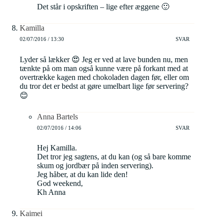
Det står i opskriften – lige efter æggene 🙂
Kamilla
02/07/2016 / 13:30
SVAR
Lyder så lækker 😍 Jeg er ved at lave bunden nu, men
tænkte på om man også kunne være på forkant med at
overtrække kagen med chokoladen dagen før, eller om
du tror det er bedst at gøre umelbart lige før servering?
😊
Anna Bartels
02/07/2016 / 14:06
SVAR
Hej Kamilla.
Det tror jeg sagtens, at du kan (og så bare komme
skum og jordbær på inden servering).
Jeg håber, at du kan lide den!
God weekend,
Kh Anna
Kaimei