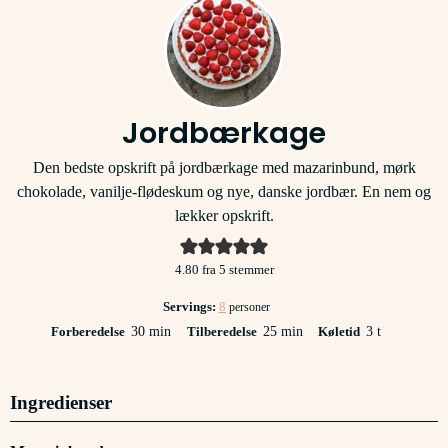
Jordbærkage
Den bedste opskrift på jordbærkage med mazarinbund, mørk
chokolade, vanilje-flødeskum og nye, danske jordbær. En nem og
lækker opskrift.
4.80
fra
5
stemmer
Servings:
8
personer
minutter
minutter
timer
Forberedelse
30
min
Tilberedelse
25
min
Køletid
3
t
Ingredienser