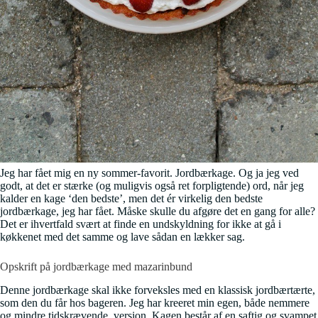
Jeg har fået mig en ny sommer-favorit. Jordbærkage. Og ja jeg ved
godt, at det er stærke (og muligvis også ret forpligtende) ord, når jeg
kalder en kage ‘den bedste’, men det ér virkelig den bedste
jordbærkage, jeg har fået. Måske skulle du afgøre det en gang for alle?
Det er ihvertfald svært at finde en undskyldning for ikke at gå i
køkkenet med det samme og lave sådan en lækker sag.
Opskrift på jordbærkage med mazarinbund
Denne jordbærkage skal ikke forveksles med en klassisk jordbærtærte,
som den du får hos bageren. Jeg har kreeret min egen, både nemmere
og mindre tidskrævende, version. Kagen består af en saftig og svampet