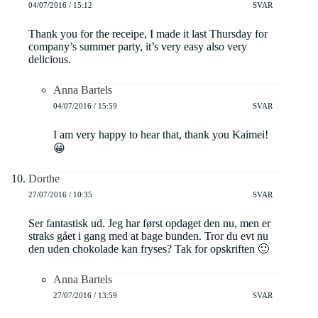
04/07/2016 / 15:12
SVAR
Thank you for the receipe, I made it last Thursday for
company’s summer party, it’s very easy also very
delicious.
Anna Bartels
04/07/2016 / 15:59
SVAR
I am very happy to hear that, thank you Kaimei!
😀
Dorthe
27/07/2016 / 10:35
SVAR
Ser fantastisk ud. Jeg har først opdaget den nu, men er
straks gået i gang med at bage bunden. Tror du evt nu
den uden chokolade kan fryses? Tak for opskriften 🙂
Anna Bartels
27/07/2016 / 13:59
SVAR