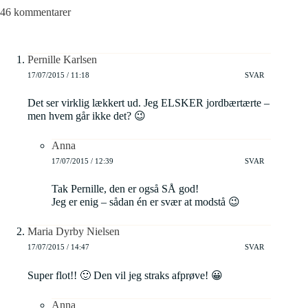
46 kommentarer
Pernille Karlsen
17/07/2015 / 11:18
SVAR
Det ser virklig lækkert ud. Jeg ELSKER jordbærtærte –
men hvem går ikke det? 😉
Anna
17/07/2015 / 12:39
SVAR
Tak Pernille, den er også SÅ god!
Jeg er enig – sådan én er svær at modstå 😉
Maria Dyrby Nielsen
17/07/2015 / 14:47
SVAR
Super flot!! 🙂 Den vil jeg straks afprøve! 😀
Anna