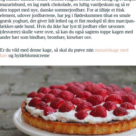
mazarinbund, en lag mørk chokolade, en luftig vaniljeskum og så er
den toppet med nye, danske sommerjordbær. For at tilføje et frisk
element, udover jordbærrene, har jeg i flødeskummen tilsat en smule
græsk yoghurt, der giver lidt lethed og et fint modspil til den marcipan-
lækker-søde bund. Hvis du ikke har lyst til jordbær eller sæsonen
(desværre) skulle være ovre, så kan du også sagtens toppe kagen med
andre bær som hindbær, brombær, kirsebær osv.
Er du vild med denne kage, så skal du prøve min
mazarinkage med
bær
og hyldeblomstcreme