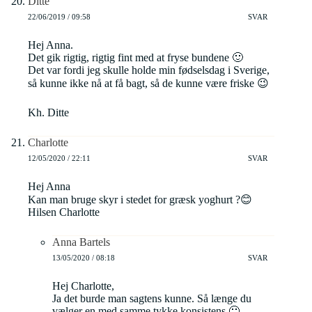
Ditte
22/06/2019 / 09:58
SVAR
Hej Anna.
Det gik rigtig, rigtig fint med at fryse bundene 🙂
Det var fordi jeg skulle holde min fødselsdag i Sverige,
så kunne ikke nå at få bagt, så de kunne være friske 😉
Kh. Ditte
Charlotte
12/05/2020 / 22:11
SVAR
Hej Anna
Kan man bruge skyr i stedet for græsk yoghurt ?😊
Hilsen Charlotte
Anna Bartels
13/05/2020 / 08:18
SVAR
Hej Charlotte,
Ja det burde man sagtens kunne. Så længe du
vælger en med samme tykke konsistens 🙂