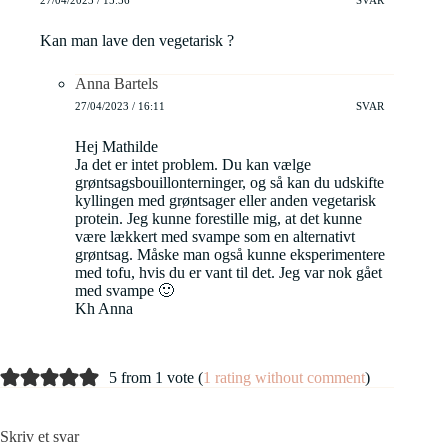
Kan man lave den vegetarisk ?
Anna Bartels
27/04/2023 / 16:11
SVAR
Hej Mathilde
Ja det er intet problem. Du kan vælge
grøntsagsbouillonterninger, og så kan du udskifte
kyllingen med grøntsager eller anden vegetarisk
protein. Jeg kunne forestille mig, at det kunne
være lækkert med svampe som en alternativt
grøntsag. Måske man også kunne eksperimentere
med tofu, hvis du er vant til det. Jeg var nok gået
med svampe 🙂
Kh Anna
5 from 1 vote (
1 rating without comment
)
Skriv et svar