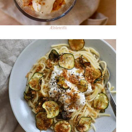
Æbletrifli