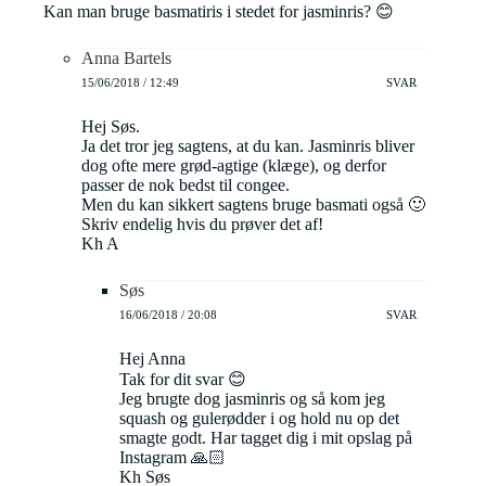
Kan man bruge basmatiris i stedet for jasminris? 😊
Anna Bartels
15/06/2018 / 12:49
SVAR
Hej Søs.
Ja det tror jeg sagtens, at du kan. Jasminris bliver
dog ofte mere grød-agtige (klæge), og derfor
passer de nok bedst til congee.
Men du kan sikkert sagtens bruge basmati også 🙂
Skriv endelig hvis du prøver det af!
Kh A
Søs
16/06/2018 / 20:08
SVAR
Hej Anna
Tak for dit svar 😊
Jeg brugte dog jasminris og så kom jeg
squash og gulerødder i og hold nu op det
smagte godt. Har tagget dig i mit opslag på
Instagram 🙏🏻
Kh Søs