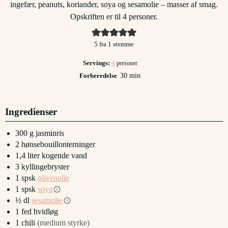
ingefær, peanuts, koriander, soya og sesamolie – masser af smag.
Opskriften er til 4 personer.
5
fra 1 stemme
Servings:
4
personer
minutter
Forberedelse
30
min
Ingredienser
300
g
jasminris
2
hønsebouillonterninger
1,4
liter
kogende vand
3
kyllingebryster
1
spsk
olivenolie
1
spsk
soya
½
dl
sesamolie
1
fed
hvidløg
1
chili
(medium styrke)