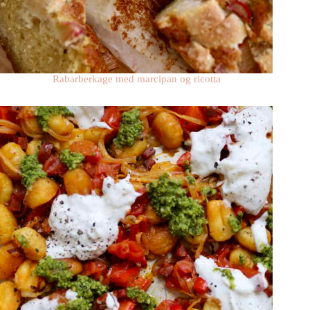
Rabarberkage med marcipan og ricotta