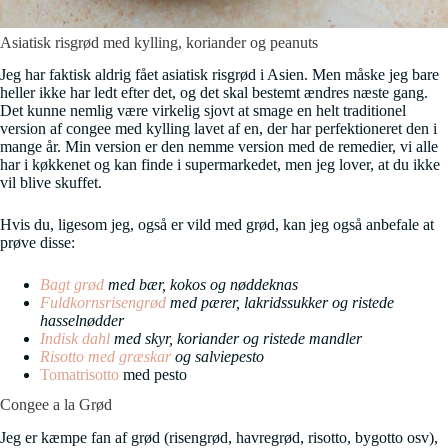
Asiatisk risgrød med kylling, koriander og peanuts
Jeg har faktisk aldrig fået asiatisk risgrød i Asien. Men måske jeg bare
heller ikke har ledt efter det, og det skal bestemt ændres næste gang.
Det kunne nemlig være virkelig sjovt at smage en helt traditionel
version af congee med kylling lavet af en, der har perfektioneret den i
mange år. Min version er den nemme version med de remedier, vi alle
har i køkkenet og kan finde i supermarkedet, men jeg lover, at du ikke
vil blive skuffet.
Hvis du, ligesom jeg, også er vild med grød, kan jeg også anbefale at
prøve disse:
Bagt grød
med bær, kokos og nøddeknas
Fuldkornsrisengrød
med pærer, lakridssukker og ristede
hasselnødder
Indisk dahl
med skyr, koriander og ristede mandler
Risotto med græskar
og salviepesto
Tomatrisotto
med pesto
Congee a la Grød
Jeg er kæmpe fan af grød (risengrød, havregrød, risotto, bygotto osv),