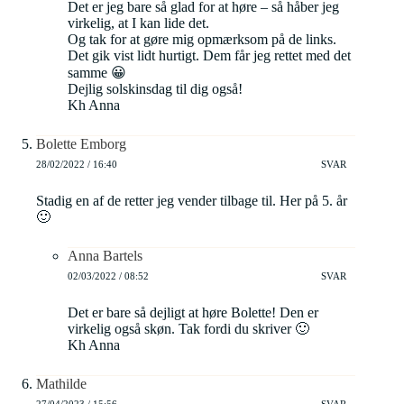
Det er jeg bare så glad for at høre – så håber jeg
virkelig, at I kan lide det.
Og tak for at gøre mig opmærksom på de links.
Det gik vist lidt hurtigt. Dem får jeg rettet med det
samme 😀
Dejlig solskinsdag til dig også!
Kh Anna
Bolette Emborg
28/02/2022 / 16:40
SVAR
Stadig en af de retter jeg vender tilbage til. Her på 5. år
🙂
Anna Bartels
02/03/2022 / 08:52
SVAR
Det er bare så dejligt at høre Bolette! Den er
virkelig også skøn. Tak fordi du skriver 🙂
Kh Anna
Mathilde
27/04/2023 / 15:56
SVAR