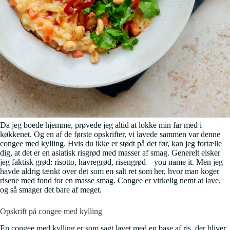
Da jeg boede hjemme, prøvede jeg altid at lokke min far med i
køkkenet. Og en af de første opskrifter, vi lavede sammen var denne
congee med kylling. Hvis du ikke er stødt på det før, kan jeg fortælle
dig, at det er en asiatisk risgrød med masser af smag. Generelt elsker
jeg faktisk grød: risotto, havregrød, risengrød – you name it. Men jeg
havde aldrig tænkt over det som en salt ret som her, hvor man koger
risene med fond for en masse smag. Congee er virkelig nemt at lave,
og så smager det bare af meget.
Opskrift på congee med kylling
En congee med kylling er som sagt lavet med en base af ris, der bliver