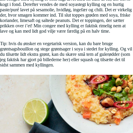
kogt i fond. Derefter vendes de med soyastegt kylling og en hurtig
paste/puré lavet på sesamolie, hvidløg, ingefær og chili. Det er virkelig
der, hvor smagen kommer ind. Til slut toppes grøden med soya, friske
koriander, limesaft og saltede peanuts. Det er toppingen, der sætter
prikken over i’et! Min congee med kylling er faktisk rimelig nem at
lave og kan med lidt god vilje være færdig på en halv time.
Tip: hvis du ønsker en vegetarisk version, kan du bare bruge
grøntsagsbouillon og stege grøntsager i soya i stedet for kylling. Og vil
du tilsætte lidt ekstra grønt, kan du skære små tern af gulerødder (som
jeg faktisk har gjort på billederne her) eller squash og tilsætte det til
sidst sammen med kyllingen.