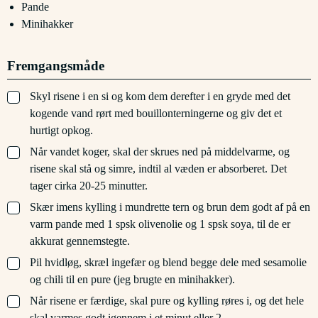
Pande
Minihakker
Fremgangsmåde
▢
Skyl risene i en si og kom dem derefter i en gryde med det
kogende vand rørt med bouillonterningerne og giv det et
hurtigt opkog.
▢
Når vandet koger, skal der skrues ned på middelvarme, og
risene skal stå og simre, indtil al væden er absorberet. Det
tager cirka 20-25 minutter.
▢
Skær imens kylling i mundrette tern og brun dem godt af på en
varm pande med 1 spsk olivenolie og 1 spsk soya, til de er
akkurat gennemstegte.
▢
Pil hvidløg, skræl ingefær og blend begge dele med sesamolie
og chili til en pure (jeg brugte en minihakker).
▢
Når risene er færdige, skal pure og kylling røres i, og det hele
skal varmes godt igennem i et minut eller 2.