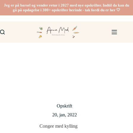
Fortsæt
Jeg er på barsel og vender retur i 2027 med nye opskrifter. Indtil da kan du
til
gå på opdagelse i 300+ opskrifter herinde - tak fordi du er her 🤍
indhold
Opskrift
20, jan, 2022
Congee med kylling