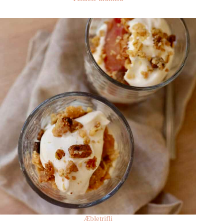
Æbletrifli