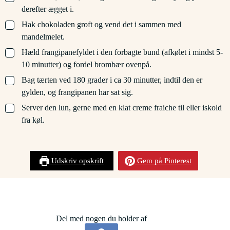
derefter ægget i.
▢
Hak chokoladen groft og vend det i sammen med
mandelmelet.
▢
Hæld frangipanefyldet i den forbagte bund (afkølet i mindst 5-
10 minutter) og fordel brombær ovenpå.
▢
Bag tærten ved 180 grader i ca 30 minutter, indtil den er
gylden, og frangipanen har sat sig.
▢
Server den lun, gerne med en klat creme fraiche til eller iskold
fra køl.
Udskriv opskrift
Gem på Pinterest
Del med nogen du holder af