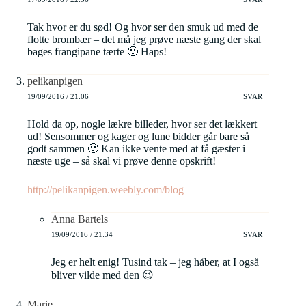
Tak hvor er du sød! Og hvor ser den smuk ud med de
flotte brombær – det må jeg prøve næste gang der skal
bages frangipane tærte 🙂 Haps!
pelikanpigen
19/09/2016 / 21:06
SVAR
Hold da op, nogle lækre billeder, hvor ser det lækkert
ud! Sensommer og kager og lune bidder går bare så
godt sammen 🙂 Kan ikke vente med at få gæster i
næste uge – så skal vi prøve denne opskrift!
http://pelikanpigen.weebly.com/blog
Anna Bartels
19/09/2016 / 21:34
SVAR
Jeg er helt enig! Tusind tak – jeg håber, at I også
bliver vilde med den 😉
Marie