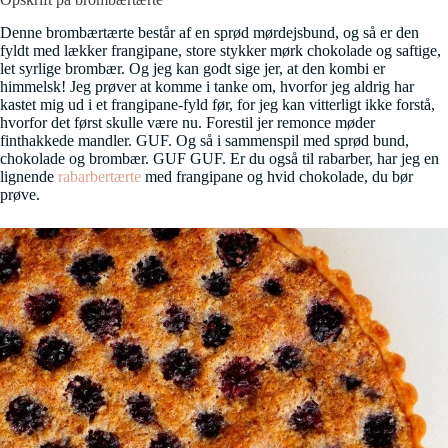
Denne brombærtærte består af en sprød mørdejsbund, og så er den
fyldt med lækker frangipane, store stykker mørk chokolade og saftige,
let syrlige brombær. Og jeg kan godt sige jer, at den kombi er
himmelsk! Jeg prøver at komme i tanke om, hvorfor jeg aldrig har
kastet mig ud i et frangipane-fyld før, for jeg kan vitterligt ikke forstå,
hvorfor det først skulle være nu. Forestil jer remonce møder
finthakkede mandler. GUF. Og så i sammenspil med sprød bund,
chokolade og brombær. GUF GUF. Er du også til rabarber, har jeg en
lignende
rabarbertærte
med frangipane og hvid chokolade, du bør
prøve.