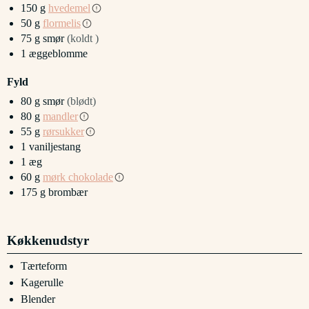
150
g
hvedemel
50
g
flormelis
75
g
smør
(koldt )
1
æggeblomme
Fyld
80
g
smør
(blødt)
80
g
mandler
55
g
rørsukker
1
vaniljestang
1
æg
60
g
mørk chokolade
175
g
brombær
Køkkenudstyr
Tærteform
Kagerulle
Blender