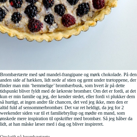
Brombærtærte med sød mandel-frangipane og mørk chokolade. På den
anden side af hækken, lidt nede af stien og gemt under trætoppene, der
finder man min ‘hemmelige’ brombærbusk, som hvert år på dette
tidspunkt bliver fyldt med de lækreste brombær. Om det er fordi, at det
kun er min familie og jeg, der kender stedet, eller fordi vi plukker dem
så hurtigt, at ingen andre får chancen, det ved jeg ikke, men den er
altid fuld af sensommerbrombær. Det var ret heldigt, da jeg for 2
weekender siden var til et familiebryllup og mødte en mand, som
ønskede mere inspiration til opskrifter med brombær. Så jeg håber da
lidt, at han måske læser med i dag og bliver inspireret.
Opskrift på brombærtærte