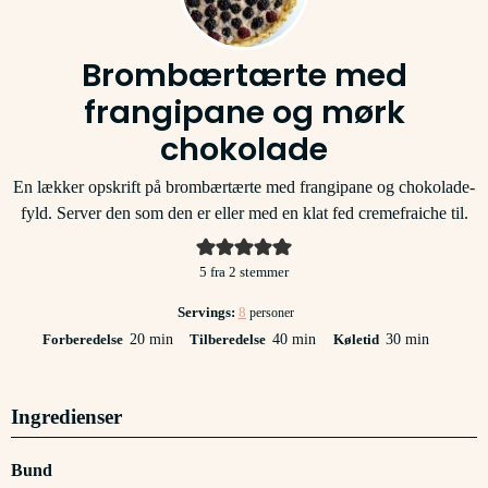
Brombærtærte med
frangipane og mørk
chokolade
En lækker opskrift på brombærtærte med frangipane og chokolade-
fyld. Server den som den er eller med en klat fed cremefraiche til.
5
fra
2
stemmer
Servings:
8
personer
minutter
minutter
minutter
Forberedelse
20
min
Tilberedelse
40
min
Køletid
30
min
Ingredienser
Bund