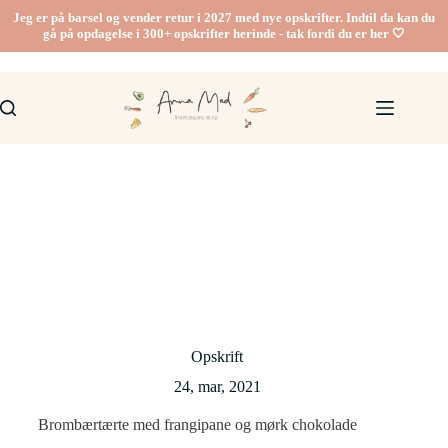
Fortsæt
Jeg er på barsel og vender retur i 2027 med nye opskrifter. Indtil da kan du
til
gå på opdagelse i 300+ opskrifter herinde - tak fordi du er her 🤍
indhold
Opskrift
24, mar, 2021
Brombærtærte med frangipane og mørk chokolade