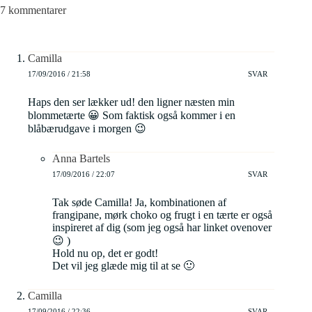
7 kommentarer
Camilla
17/09/2016 / 21:58
SVAR
Haps den ser lækker ud! den ligner næsten min
blommetærte 😀 Som faktisk også kommer i en
blåbærudgave i morgen 😉
Anna Bartels
17/09/2016 / 22:07
SVAR
Tak søde Camilla! Ja, kombinationen af
frangipane, mørk choko og frugt i en tærte er også
inspireret af dig (som jeg også har linket ovenover
😉 )
Hold nu op, det er godt!
Det vil jeg glæde mig til at se 🙂
Camilla
17/09/2016 / 22:36
SVAR