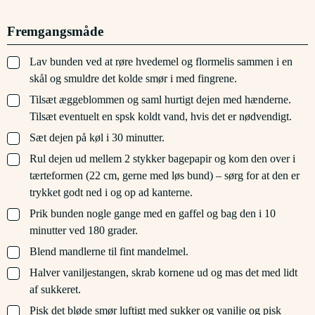
Fremgangsmåde
▢
Lav bunden ved at røre hvedemel og flormelis sammen i en
skål og smuldre det kolde smør i med fingrene.
▢
Tilsæt æggeblommen og saml hurtigt dejen med hænderne.
Tilsæt eventuelt en spsk koldt vand, hvis det er nødvendigt.
▢
Sæt dejen på køl i 30 minutter.
▢
Rul dejen ud mellem 2 stykker bagepapir og kom den over i
tærteformen (22 cm, gerne med løs bund) – sørg for at den er
trykket godt ned i og op ad kanterne.
▢
Prik bunden nogle gange med en gaffel og bag den i 10
minutter ved 180 grader.
▢
Blend mandlerne til fint mandelmel.
▢
Halver vaniljestangen, skrab kornene ud og mas det med lidt
af sukkeret.
▢
Pisk det bløde smør luftigt med sukker og vanilje og pisk