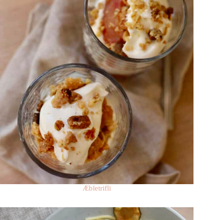
Æbletrifli