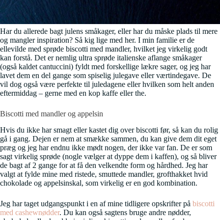
Har du allerede bagt julens småkager, eller har du måske plads til mere
og mangler inspiration? Så kig lige med her. I min familie er de
ellevilde med sprøde biscotti med mandler, hvilket jeg virkelig godt
kan forstå. Det er nemlig ultra sprøde italienske aflange småkager
(også kaldet cantuccini) fyldt med forskellige lækre sager, og jeg har
lavet dem en del gange som spiselig julegave eller værtindegave. De
vil dog også være perfekte til juledagene eller hvilken som helt anden
eftermiddag – gerne med en kop kaffe eller the.
Biscotti med mandler og appelsin
Hvis du ikke har smagt eller kastet dig over biscotti før, så kan du rolig
gå i gang. Dejen er nem at smække sammen, du kan give dem dit eget
præg og jeg har endnu ikke mødt nogen, der ikke var fan. De er som
sagt virkelig sprøde (nogle vælger at dyppe dem i kaffen), og så bliver
de bagt af 2 gange for at få den velkendte form og hårdhed. Jeg har
valgt at fylde mine med ristede, smuttede mandler, grofthakket hvid
chokolade og appelsinskal, som virkelig er en god kombination.
Jeg har taget udgangspunkt i en af mine tidligere opskrifter på
biscotti
med cashewnødder
. Du kan også sagtens bruge andre nødder,