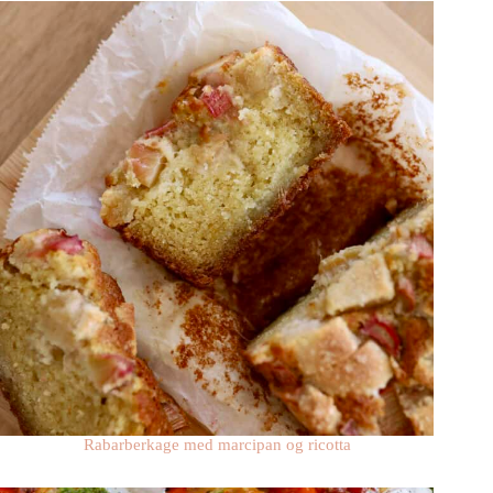
Rabarberkage med marcipan og ricotta