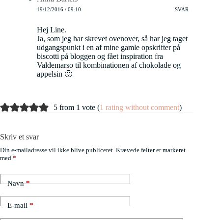
19/12/2016 / 09:10
SVAR
Hej Line.
Ja, som jeg har skrevet ovenover, så har jeg taget
udgangspunkt i en af mine gamle opskrifter på
biscotti på bloggen og fået inspiration fra
Valdemarso til kombinationen af chokolade og
appelsin 🙂
5 from 1 vote (
1 rating without comment
)
Skriv et svar
Din e-mailadresse vil ikke blive publiceret.
Krævede felter er markeret
med
*
Navn
*
E-mail
*