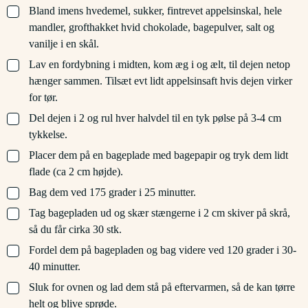
▢
Bland imens hvedemel, sukker, fintrevet appelsinskal, hele
mandler, grofthakket hvid chokolade, bagepulver, salt og
vanilje i en skål.
▢
Lav en fordybning i midten, kom æg i og ælt, til dejen netop
hænger sammen. Tilsæt evt lidt appelsinsaft hvis dejen virker
for tør.
▢
Del dejen i 2 og rul hver halvdel til en tyk pølse på 3-4 cm
tykkelse.
▢
Placer dem på en bageplade med bagepapir og tryk dem lidt
flade (ca 2 cm højde).
▢
Bag dem ved 175 grader i 25 minutter.
▢
Tag bagepladen ud og skær stængerne i 2 cm skiver på skrå,
så du får cirka 30 stk.
▢
Fordel dem på bagepladen og bag videre ved 120 grader i 30-
40 minutter.
▢
Sluk for ovnen og lad dem stå på eftervarmen, så de kan tørre
helt og blive sprøde.