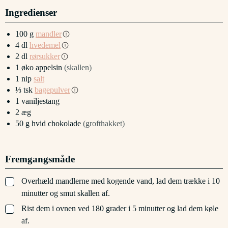
Ingredienser
100
g
mandler
4
dl
hvedemel
2
dl
rørsukker
1
øko appelsin
(skallen)
1
nip
salt
⅓
tsk
bagepulver
1
vaniljestang
2
æg
50
g
hvid chokolade
(grofthakket)
Fremgangsmåde
▢
Overhæld mandlerne med kogende vand, lad dem trække i 10
minutter og smut skallen af.
▢
Rist dem i ovnen ved 180 grader i 5 minutter og lad dem køle
af.