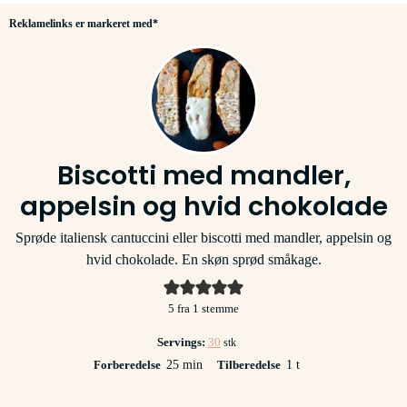
Reklamelinks er markeret med*
Biscotti med mandler,
appelsin og hvid chokolade
Sprøde italiensk cantuccini eller biscotti med mandler, appelsin og
hvid chokolade. En skøn sprød småkage.
5
fra 1 stemme
Servings:
30
stk
minutter
time
Forberedelse
25
min
Tilberedelse
1
t