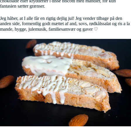
chokolade eller krydderier i disse biscotti med mandler, for kun
fantasien sætter grænser.
Jeg håber, at I alle får en rigtig dejlig jul! Jeg vender tilbage på den
anden side, formentlig godt mættet af and, sovs, rødkålssalat og ris a la
mande, hygge, julemusik, familiesamvær og gaver ♡