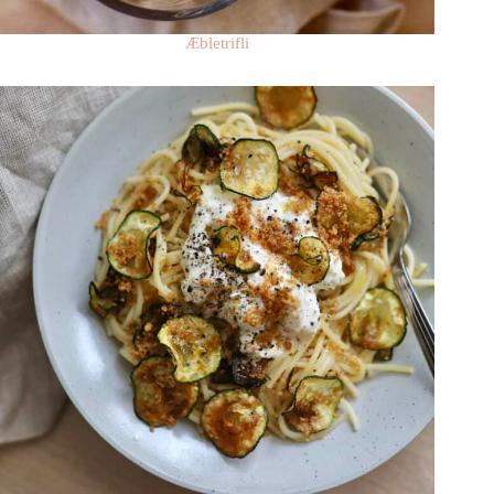
Æbletrifli