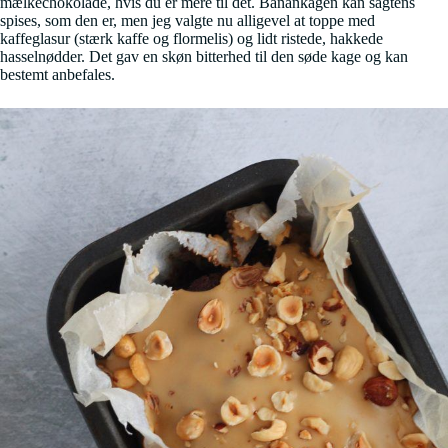
mælkechokolade, hvis du er mere til det. Banankagen kan sagtens
spises, som den er, men jeg valgte nu alligevel at toppe med
kaffeglasur (stærk kaffe og flormelis) og lidt ristede, hakkede
hasselnødder. Det gav en skøn bitterhed til den søde kage og kan
bestemt anbefales.