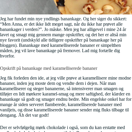
Jeg har fundet min nye yndlings banankage. Og her siger du sikkert:
“Men Anna, er det ikke lidt meget sagt, når du ikke har prøvet alle
banankager i verden?”. Jo måske. Men jeg har alligevel i mine 24 år
lavet og smagt mig gennem mange opskrifter, og det her er altså min
nye favorit (undskyld alle tidligere opskrifter på banankage her på
bloggen). Banankage med karamelliserede bananer er simpelthen
måden, jeg vil lave banankage på fremover. Lad mig fortælle dig
hvorfor.
Opskrift på banankage med karamelliserede bananer
Jeg fik forleden den ide, at jeg ville prøve at karamellisere mine modne
bananer, inden jeg moste dem og vendte dem i dejen. Når man
karamelliserer og steger bananerne, så intensiverer man smagen og
tilføjer en lidt mørkere karamel-smag og mere saftighed, der klæder en
banankage så godt og smager endnu bedre. Min engelske onkel har for
mange år siden serveret flamberede, karamelliserede bananer med
vaniljeis, og disse karamelliserede bananer sender mig fluks tilbage til
dengang. Åh det var godt!
Der er selvfølgelig mørk chokolade i også, som du kan erstatte med