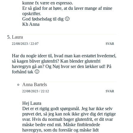
kunne fx være en espresso.
Er så glad for at høre, at du laver mange af mine
opskrifter.
God fødselsdag til dig 🙂
Kh Anna
Laura
22/08/2023 / 22:07
SVAR
Har du nogle ideer til, hvad man kan erstattet hvedemel,
så kagen bliver glutenfri? Kan blender glutenfri
havregryn gå an? Og Nøj hvor ser den lækker ud! På
forhånd tak 🙂
Anna Bartels
22/08/2023 / 22:12
SVAR
Hej Laura
Det er et rigtig godt spørgsmål. Jeg har ikke selv
prøvet det, så jeg kan nok ikke give dig det rigtige
svar. Hvis du normalt bager glutenfrit, er dit svar
måske bedre end mit. Måske fintblendede
havregryn, som du foreslår og måske lidt