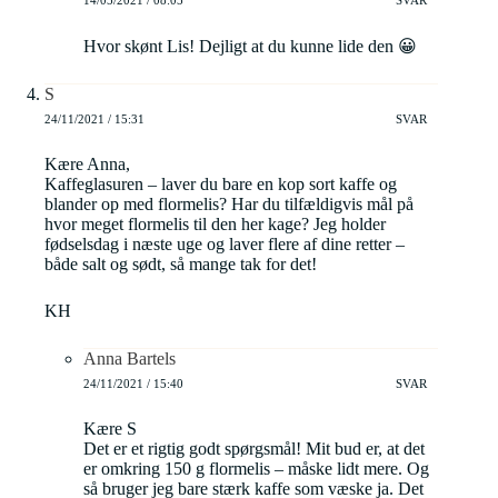
Hvor skønt Lis! Dejligt at du kunne lide den 😀
S
24/11/2021 / 15:31
SVAR
Kære Anna,
Kaffeglasuren – laver du bare en kop sort kaffe og
blander op med flormelis? Har du tilfældigvis mål på
hvor meget flormelis til den her kage? Jeg holder
fødselsdag i næste uge og laver flere af dine retter –
både salt og sødt, så mange tak for det!
KH
Anna Bartels
24/11/2021 / 15:40
SVAR
Kære S
Det er et rigtig godt spørgsmål! Mit bud er, at det
er omkring 150 g flormelis – måske lidt mere. Og
så bruger jeg bare stærk kaffe som væske ja. Det