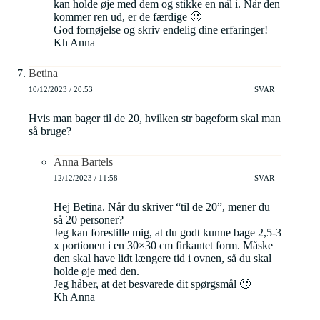
kan holde øje med dem og stikke en nål i. Når den
kommer ren ud, er de færdige 🙂
God fornøjelse og skriv endelig dine erfaringer!
Kh Anna
Betina
10/12/2023 / 20:53
SVAR
Hvis man bager til de 20, hvilken str bageform skal man
så bruge?
Anna Bartels
12/12/2023 / 11:58
SVAR
Hej Betina. Når du skriver “til de 20”, mener du
så 20 personer?
Jeg kan forestille mig, at du godt kunne bage 2,5-3
x portionen i en 30×30 cm firkantet form. Måske
den skal have lidt længere tid i ovnen, så du skal
holde øje med den.
Jeg håber, at det besvarede dit spørgsmål 🙂
Kh Anna