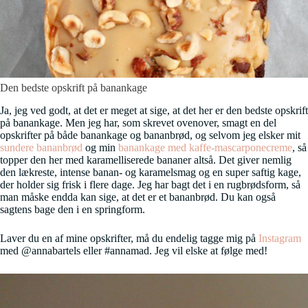
Den bedste opskrift på banankage
Ja, jeg ved godt, at det er meget at sige, at det her er den bedste opskrift
på banankage. Men jeg har, som skrevet ovenover, smagt en del
opskrifter på både banankage og bananbrød, og selvom jeg elsker mit
sundere bananbrød
og min
banankage med kaffe-mascarponecreme
, så
topper den her med karamelliserede bananer altså. Det giver nemlig
den lækreste, intense banan- og karamelsmag og en super saftig kage,
der holder sig frisk i flere dage. Jeg har bagt det i en rugbrødsform, så
man måske endda kan sige, at det er et bananbrød. Du kan også
sagtens bage den i en springform.
Laver du en af mine opskrifter, må du endelig tagge mig på
Instagram
med @annabartels eller #annamad. Jeg vil elske at følge med!