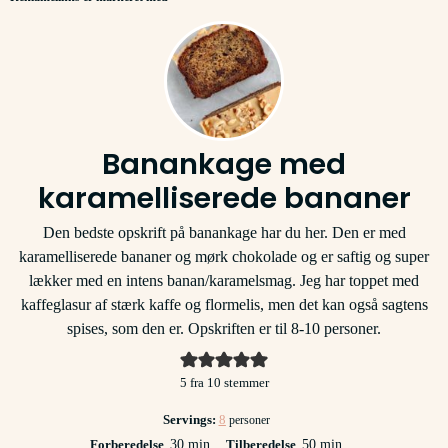
Banankage med
karamelliserede bananer
Den bedste opskrift på banankage har du her. Den er med
karamelliserede bananer og mørk chokolade og er saftig og super
lækker med en intens banan/karamelsmag. Jeg har toppet med
kaffeglasur af stærk kaffe og flormelis, men det kan også sagtens
spises, som den er. Opskriften er til 8-10 personer.
5
fra
10
stemmer
Servings:
8
personer
minutter
minutter
Forberedelse
30
min
Tilberedelse
50
min