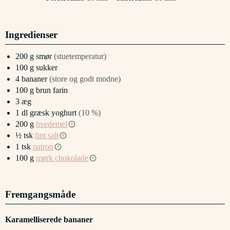
Ingredienser
200
g
smør
(stuetemperatur)
100
g
sukker
4
bananer
(store og godt modne)
100
g
brun farin
3
æg
1
dl
græsk yoghurt
(10 %)
200
g
hvedemel
½
tsk
fint salt
1
tsk
natron
100
g
mørk chokolade
Fremgangsmåde
Karamelliserede bananer