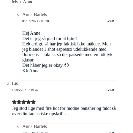
Mvh. Anne
Anna Bartels
01/03/2021 / 08:38
SVAR
Hej Anne
Det er jeg så glad for at høre!
Helt ærligt, så har jeg faktisk ikke målene. Men
jeg blandet 1 shot espresso udelukkende med
flormelis – faktisk så det passede med en lidt tyk
glasur.
Det håber jeg er okay 🙂
Kh Anna
Lis
13/05/2021 / 19:47
SVAR
Jeg stod lige med fire lidt for modne bananer og faldt så
over din fantastiske opskrift …
Anna Bartels
14/05/2021 / 08:05
SVAR