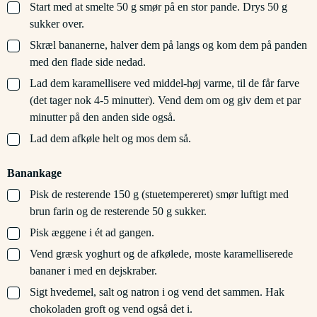
▢
Start med at smelte 50 g smør på en stor pande. Drys 50 g
sukker over.
▢
Skræl bananerne, halver dem på langs og kom dem på panden
med den flade side nedad.
▢
Lad dem karamellisere ved middel-høj varme, til de får farve
(det tager nok 4-5 minutter). Vend dem om og giv dem et par
minutter på den anden side også.
▢
Lad dem afkøle helt og mos dem så.
Banankage
▢
Pisk de resterende 150 g (stuetempereret) smør luftigt med
brun farin og de resterende 50 g sukker.
▢
Pisk æggene i ét ad gangen.
▢
Vend græsk yoghurt og de afkølede, moste karamelliserede
bananer i med en dejskraber.
▢
Sigt hvedemel, salt og natron i og vend det sammen. Hak
chokoladen groft og vend også det i.