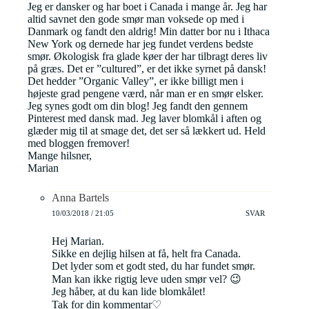
Jeg er dansker og har boet i Canada i mange år. Jeg har
altid savnet den gode smør man voksede op med i
Danmark og fandt den aldrig! Min datter bor nu i Ithaca
New York og dernede har jeg fundet verdens bedste
smør. Økologisk fra glade køer der har tilbragt deres liv
på græs. Det er ”cultured”, er det ikke syrnet på dansk!
Det hedder ”Organic Valley”, er ikke billigt men i
højeste grad pengene værd, når man er en smør elsker.
Jeg synes godt om din blog! Jeg fandt den gennem
Pinterest med dansk mad. Jeg laver blomkål i aften og
glæder mig til at smage det, det ser så lækkert ud. Held
med bloggen fremover!
Mange hilsner,
Marian
Anna Bartels
10/03/2018 / 21:05
SVAR
Hej Marian.
Sikke en dejlig hilsen at få, helt fra Canada.
Det lyder som et godt sted, du har fundet smør.
Man kan ikke rigtig leve uden smør vel? 😉
Jeg håber, at du kan lide blomkålet!
Tak for din kommentar♡