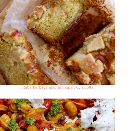
Rabarberkage med marcipan og ricotta