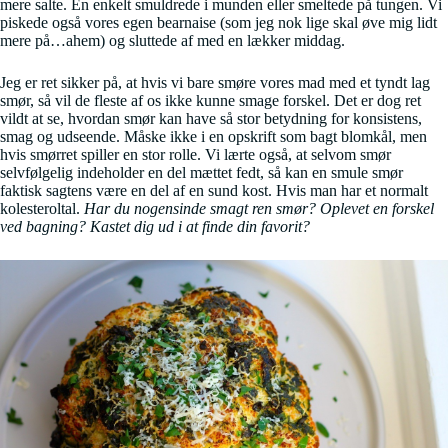
mere salte. En enkelt smuldrede i munden eller smeltede på tungen. Vi
piskede også vores egen bearnaise (som jeg nok lige skal øve mig lidt
mere på…ahem) og sluttede af med en lækker middag.
Jeg er ret sikker på, at hvis vi bare smøre vores mad med et tyndt lag
smør, så vil de fleste af os ikke kunne smage forskel. Det er dog ret
vildt at se, hvordan smør kan have så stor betydning for konsistens,
smag og udseende. Måske ikke i en opskrift som bagt blomkål, men
hvis smørret spiller en stor rolle. Vi lærte også, at selvom smør
selvfølgelig indeholder en del mættet fedt, så kan en smule smør
faktisk sagtens være en del af en sund kost. Hvis man har et normalt
kolesteroltal.
Har du nogensinde smagt ren smør? Oplevet en forskel
ved bagning? Kastet dig ud i at finde din favorit?