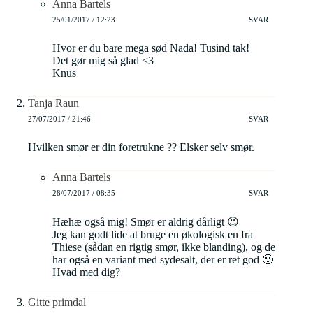
Anna Bartels
25/01/2017 / 12:23
SVAR
Hvor er du bare mega sød Nada! Tusind tak!
Det gør mig så glad <3
Knus
Tanja Raun
27/07/2017 / 21:46
SVAR
Hvilken smør er din foretrukne ?? Elsker selv smør.
Anna Bartels
28/07/2017 / 08:35
SVAR
Hæhæ også mig! Smør er aldrig dårligt 😉
Jeg kan godt lide at bruge en økologisk en fra
Thiese (sådan en rigtig smør, ikke blanding), og de
har også en variant med sydesalt, der er ret god 🙂
Hvad med dig?
Gitte primdal