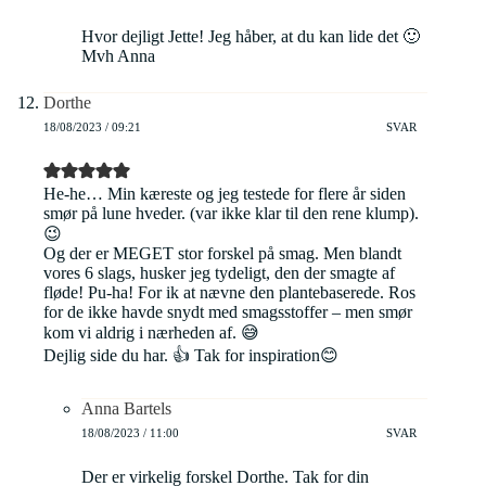
Hvor dejligt Jette! Jeg håber, at du kan lide det 🙂
Mvh Anna
Dorthe
18/08/2023 / 09:21
SVAR
He-he… Min kæreste og jeg testede for flere år siden
smør på lune hveder. (var ikke klar til den rene klump).
😉
Og der er MEGET stor forskel på smag. Men blandt
vores 6 slags, husker jeg tydeligt, den der smagte af
fløde! Pu-ha! For ik at nævne den plantebaserede. Ros
for de ikke havde snydt med smagsstoffer – men smør
kom vi aldrig i nærheden af. 😅
Dejlig side du har. 👍 Tak for inspiration😊
Anna Bartels
18/08/2023 / 11:00
SVAR
Der er virkelig forskel Dorthe. Tak for din