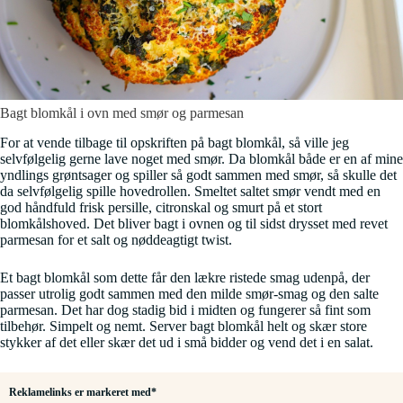
Bagt blomkål i ovn med smør og parmesan
For at vende tilbage til opskriften på bagt blomkål, så ville jeg
selvfølgelig gerne lave noget med smør. Da blomkål både er en af mine
yndlings grøntsager og spiller så godt sammen med smør, så skulle det
da selvfølgelig spille hovedrollen. Smeltet saltet smør vendt med en
god håndfuld frisk persille, citronskal og smurt på et stort
blomkålshoved. Det bliver bagt i ovnen og til sidst drysset med revet
parmesan for et salt og nøddeagtigt twist.
Et bagt blomkål som dette får den lækre ristede smag udenpå, der
passer utrolig godt sammen med den milde smør-smag og den salte
parmesan. Det har dog stadig bid i midten og fungerer så fint som
tilbehør. Simpelt og nemt. Server bagt blomkål helt og skær store
stykker af det eller skær det ud i små bidder og vend det i en salat.
Reklamelinks er markeret med*