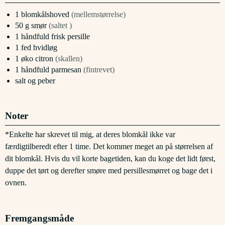
1
blomkålshoved
(mellemstørrelse)
50
g
smør
(saltet )
1
håndfuld
frisk persille
1
fed
hvidløg
1
øko citron
(skallen)
1
håndfuld
parmesan
(fintrevet)
salt og peber
Noter
*Enkelte har skrevet til mig, at deres blomkål ikke var
færdigtilberedt efter 1 time. Det kommer meget an på størrelsen af
dit blomkål. Hvis du vil korte bagetiden, kan du koge det lidt først,
duppe det tørt og derefter smøre med persillesmørret og bage det i
ovnen.
Fremgangsmåde