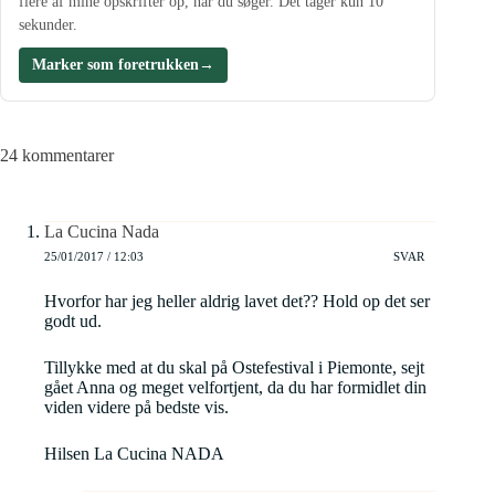
flere af mine opskrifter op, når du søger. Det tager kun 10
sekunder.
Marker som foretrukken
→
24 kommentarer
La Cucina Nada
25/01/2017 / 12:03
SVAR
Hvorfor har jeg heller aldrig lavet det?? Hold op det ser
godt ud.
Tillykke med at du skal på Ostefestival i Piemonte, sejt
gået Anna og meget velfortjent, da du har formidlet din
viden videre på bedste vis.
Hilsen La Cucina NADA