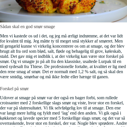
Sådan skal en god smør smage
Men vi kastede os ud i det, og jeg må ærligt indrømme, at det var lidt
for kvalmt til mig. Jeg måtte ty til meget små stykker af smørret. Men
til gengæld kunne vi virkelig koncentrere os om at smage, og der blev
brugt alt fra ord som blød, salt, fløde og behagelig til grov, køleskab,
stald. Det gav mig et indblik i, at der virkelig kan være stor forskel på
smør. Og vi smagte jo på alt fra den klassiske, usaltede Lurpak til en
med sydesalt fra Thiese. De profesionelle fortalte, at kvalitet er lig med
den rene smag af smør. Det er normalt med 1,2 % salt, og så skal den
være smidig, smørbar og må ikke fedte eller hænge til ganen.
Forskel på smør
Udover at smage på smør var der også en bager forbi, som rullede
croissanter med 2 forskellige slags smør og viste, hvor stor en forskel,
der var på slutresultatet. Vi fik selvfølgelig lov til at smage. Den ene
var langt mere luftig og fyldt med ‘lag’ end den anden. Vi gik også i
køkkenet og lavede specier med 5 forskellige slags smør, og det var så
overraskende, hvor stor en forskel, der var. Nogle blev sprødere. Andre