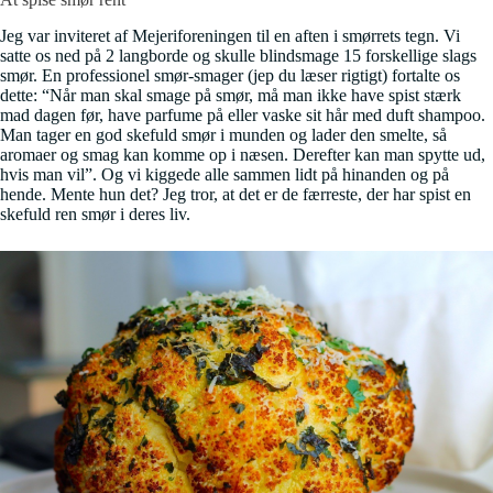
Jeg var inviteret af Mejeriforeningen til en aften i smørrets tegn. Vi
satte os ned på 2 langborde og skulle blindsmage 15 forskellige slags
smør. En professionel smør-smager (jep du læser rigtigt) fortalte os
dette: “Når man skal smage på smør, må man ikke have spist stærk
mad dagen før, have parfume på eller vaske sit hår med duft shampoo.
Man tager en god skefuld smør i munden og lader den smelte, så
aromaer og smag kan komme op i næsen. Derefter kan man spytte ud,
hvis man vil”. Og vi kiggede alle sammen lidt på hinanden og på
hende. Mente hun det? Jeg tror, at det er de færreste, der har spist en
skefuld ren smør i deres liv.