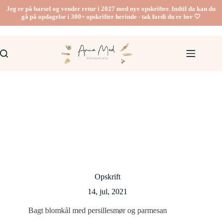
Fortsæt
Jeg er på barsel og vender retur i 2027 med nye opskrifter. Indtil da kan du
til
gå på opdagelse i 300+ opskrifter herinde - tak fordi du er her 🤍
indhold
Opskrift
14, jul, 2021
Bagt blomkål med persillesmør og parmesan