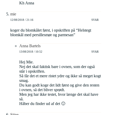
Kh Anna
mie
12/08/2018 / 21:16
SVAR
koger du blomkålet først, i opskriften på “Helstegt
blomkål med persillesmør og parmesan”
Anna Bartels
13/08/2018 / 10:52
SVAR
Hej Mie.
Nej det skal faktisk bare i ovnen, som der også
står i opskriften.
Så får det et mere ristet ydre og ikke så meget kogt
smag.
Du kan godt koge det lidt først og give den resten
i ovnen, så det bliver sprødt.
Men jeg har ikke testet, hvor længe det skal have
så.
Håber du finder ud af det 🙂
Stine