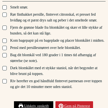
▢
Smelt smør.
▢
Rør finthakket persille, fintrevet citronskal, et presset fed
hvidløg og et pænt drys salt og peber i det smeltede smør.
▢
Fjern de grønne blade fra blomkålet og skær et lille stykke af
bunden, så det kan stå lige.
▢
Kom bagepapir på en bageplade og placer blomkålet i midten.
▢
Pensl med persillesmørret over hele blomkålet.
▢
Bag dit blomkål ved 180 grader i 1 times tid afhængig af
størrelse (se note).
▢
Dæk blomkålet med et stykke staniol, når det begynder at
blive brunt på toppen.
▢
Riv herefter en god håndfuld fintrevet parmesan over toppen
og giv det 10 minutter mere uden staniol.
Udskriv opskrift
Gem på Pinterest