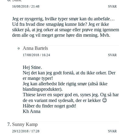
16/08/2018 / 21:48
SVAR
Jeg er nysgerrig, hvilke typer smør kan du anbefale…
Ud fra hvad dine smagsløg kunne lide? Jeg er ikke
sikker på, at jeg orker at smage eller prøve mig igennem
dem alle og vil meget gerne høre din mening. Mvh.
Anna Bartels
17/08/2018 / 16:24
SVAR
Hej Stine.
Nej det kan jeg godt forstå, at du ikke orker. Der
er mange typer!
Jeg kan allerbedst lide rigtig smør (altså ikke
blandingsprodukter).
Thiese laver en super god en, synes jeg. Og så har
de en variant med sydesalt, der er lækker 😉
Håber du finder noget godt!
Kh Anna
Sunny Kamp
29/12/2018 / 17:28
SVAR