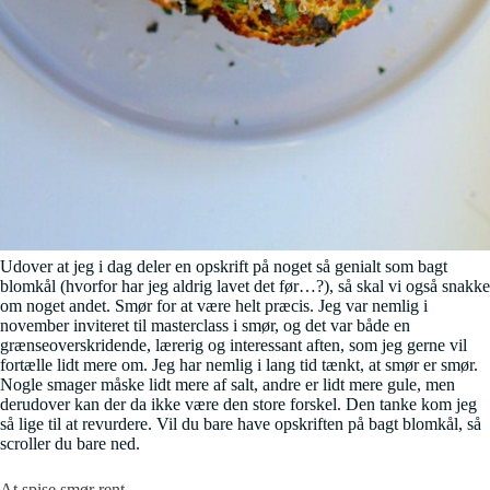
Udover at jeg i dag deler en opskrift på noget så genialt som bagt
blomkål (hvorfor har jeg aldrig lavet det før…?), så skal vi også snakke
om noget andet. Smør for at være helt præcis. Jeg var nemlig i
november inviteret til masterclass i smør, og det var både en
grænseoverskridende, lærerig og interessant aften, som jeg gerne vil
fortælle lidt mere om. Jeg har nemlig i lang tid tænkt, at smør er smør.
Nogle smager måske lidt mere af salt, andre er lidt mere gule, men
derudover kan der da ikke være den store forskel. Den tanke kom jeg
så lige til at revurdere. Vil du bare have opskriften på bagt blomkål, så
scroller du bare ned.
At spise smør rent