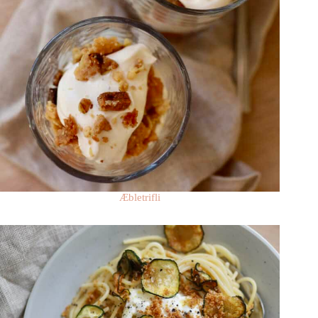
Æbletrifli