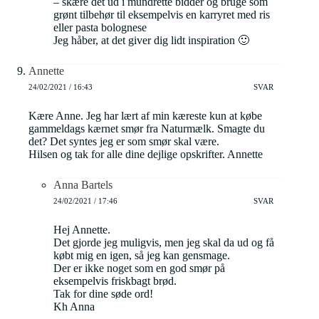
– skære det ud i mundrette bidder og bruge som
grønt tilbehør til eksempelvis en karryret med ris
eller pasta bolognese
Jeg håber, at det giver dig lidt inspiration 🙂
Annette
24/02/2021 / 16:43
SVAR
Kære Anne. Jeg har lært af min kæreste kun at købe
gammeldags kærnet smør fra Naturmælk. Smagte du
det? Det syntes jeg er som smør skal være.
Hilsen og tak for alle dine dejlige opskrifter. Annette
Anna Bartels
24/02/2021 / 17:46
SVAR
Hej Annette.
Det gjorde jeg muligvis, men jeg skal da ud og få
købt mig en igen, så jeg kan gensmage.
Der er ikke noget som en god smør på
eksempelvis friskbagt brød.
Tak for dine søde ord!
Kh Anna