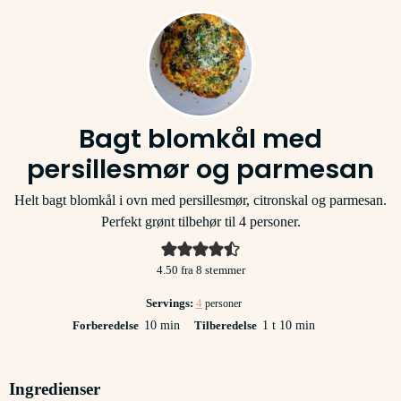
Bagt blomkål med
persillesmør og parmesan
Helt bagt blomkål i ovn med persillesmør, citronskal og parmesan.
Perfekt grønt tilbehør til 4 personer.
4.50
fra
8
stemmer
Servings:
4
personer
minutter
time
minutter
Forberedelse
10
min
Tilberedelse
1
t
10
min
Ingredienser