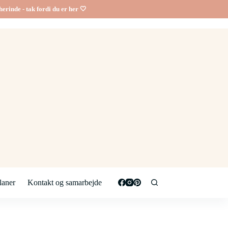
erinde - tak fordi du er her 🤍
aner
Kontakt og samarbejde