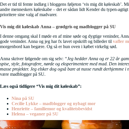
Det er tid til femte indlæg i bloggens føljeton ‘vis mig dit køleskab’. M
andre menneskers køleskabe – det er sådan lidt Kender du typen-agtigt (
prioritere sine valg af madvarer.
Vis mig dit køleskab Anna – grødgris og madblogger på SU
I denne omgang skal I møde en af mine søde og dygtige veninder, An
gode veninder. Anna og jeg har fx lavet opskrift og billeder til
vafler 
morgenbord kan begære. Og så er hun oven i købet virkelig sød.
Anna skriver følgende om sig selv:
“Jeg hedder Anna og er 22 år gamm
spise, style, fotografere, nørde og eksperimentere med mad. Den interesse
masse projekter. Jeg elsker dog også bare at nusse rundt derhjemme i 
være madblogger på SU.
Læs også tidligere “Vis mig dit køleskab”:
Nina på SU
Cecilie Lykke – madblogger og nybagt mor
Henriette – familiemor og kvalitetsbevidst
Helena – veganer på SU