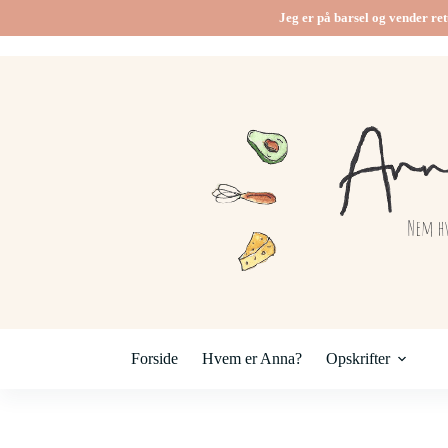
Fortsæt
Jeg er på barsel og vender ret
til
indhold
Forside
Hvem er Anna?
Opskrifter