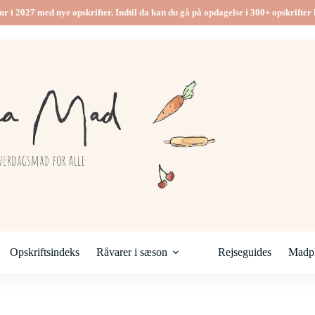
ur i 2027 med nye opskrifter. Indtil da kan du gå på opdagelse i 300+ opskrifter h
Opskriftsindeks
Råvarer i sæson
Rejseguides
Madpl