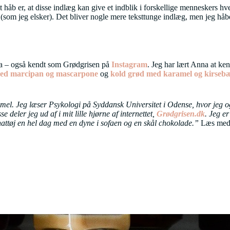
it håb er, at disse indlæg kan give et indblik i forskellige menneskers h
som jeg elsker). Det bliver nogle mere teksttunge indlæg, men jeg håber
na – også kendt som Grødgrisen på
Instagram
. Jeg har lært Anna at ke
med marcipan og mascarpone
og
kold grød med karamel og kirseb
el. Jeg læser Psykologi på Syddansk Universitet i Odense, hvor jeg o
 deler jeg ud af i mit lille hjørne af internettet,
Grødgrisen.dk
. Jeg e
nattøj en hel dag med en dyne i sofaen og en skål chokolade.”
Læs med 