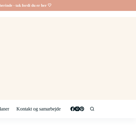
erinde - tak fordi du er her 🤍
aner
Kontakt og samarbejde