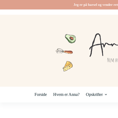
Fortsæt
Jeg er på barsel og vender ret
til
indhold
Forside
Hvem er Anna?
Opskrifter