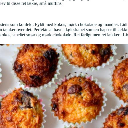
ev til disse ret lækre, små muffins.
nsistens som konfekt. Fyldt med kokos, mørk chokolade og mandler. Lidt
man tænker over det. Perfekte at have i køleskabet som en hapser til læk
istet kokos, smeltet smør og mørk chokolade. Ret farligt men ret lækkert. 