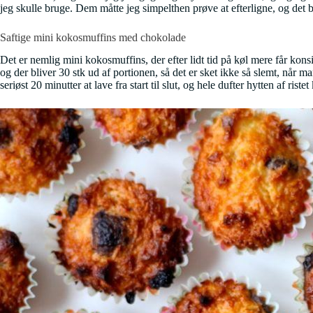
jeg skulle bruge. Dem måtte jeg simpelthen prøve at efterligne, og det bl
Saftige mini kokosmuffins med chokolade
Det er nemlig mini kokosmuffins, der efter lidt tid på køl mere får ko
og der bliver 30 stk ud af portionen, så det er sket ikke så slemt, når 
seriøst 20 minutter at lave fra start til slut, og hele dufter hytten af r