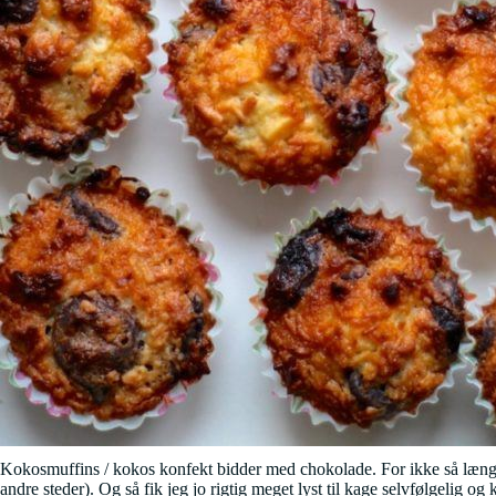
Kokosmuffins / kokos konfekt bidder med chokolade. For ikke så længe 
andre steder). Og så fik jeg jo rigtig meget lyst til kage selvfølgelig o