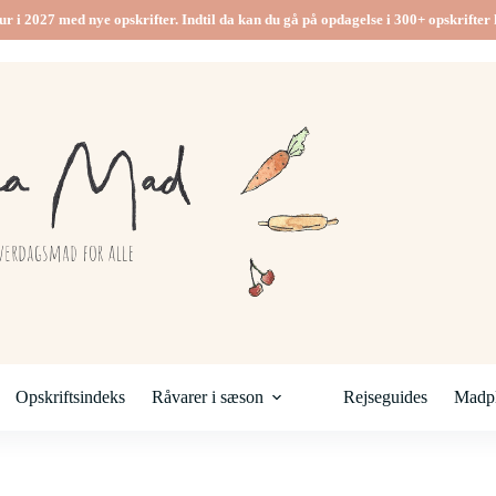
ur i 2027 med nye opskrifter. Indtil da kan du gå på opdagelse i 300+ opskrifter h
Opskriftsindeks
Råvarer i sæson
Rejseguides
Madpl