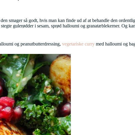
og den smager så godt, hvis man kan finde ud af at behandle den ordentl
egte gulerødder i sesam, sprød halloumi og granatæblekerner. Og kan 
lloumi og peanutbutterdressing,
vegetariske curry
med halloumi og bag