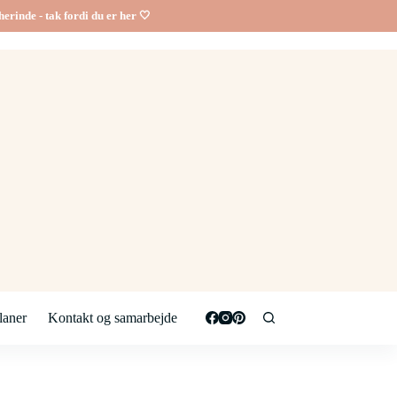
erinde - tak fordi du er her 🤍
aner
Kontakt og samarbejde