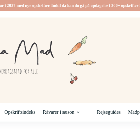
ur i 2027 med nye opskrifter. Indtil da kan du gå på opdagelse i 300+ opskrifter h
Opskriftsindeks
Råvarer i sæson
Rejseguides
Madpl