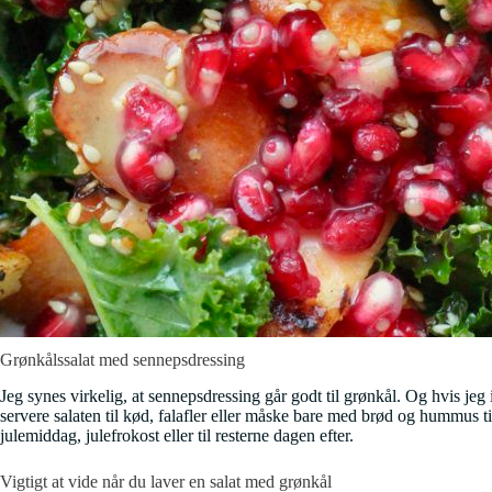
Grønkålssalat med sennepsdressing
Jeg synes virkelig, at sennepsdressing går godt til grønkål. Og hvis jeg
servere salaten til kød, falafler eller måske bare med brød og hummus til.
julemiddag, julefrokost eller til resterne dagen efter.
Vigtigt at vide når du laver en salat med grønkål