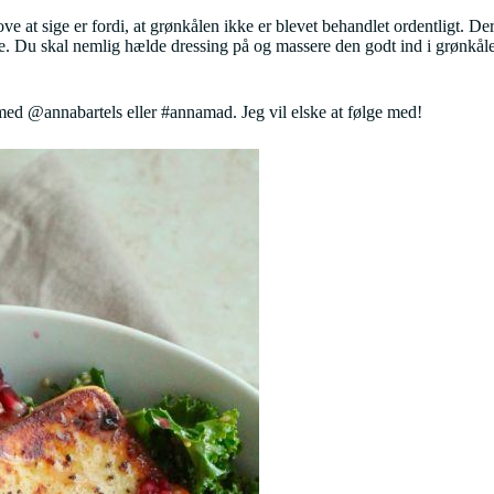
ove at sige er fordi, at grønkålen ikke er blevet behandlet ordentligt.
sage. Du skal nemlig hælde dressing på og massere den godt ind i grønkå
ed @annabartels eller #annamad. Jeg vil elske at følge med!