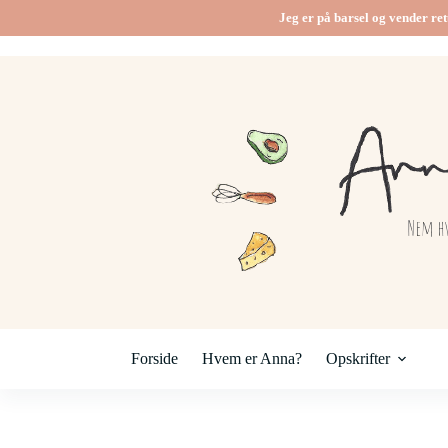
Fortsæt
Jeg er på barsel og vender ret
til
indhold
Forside
Hvem er Anna?
Opskrifter