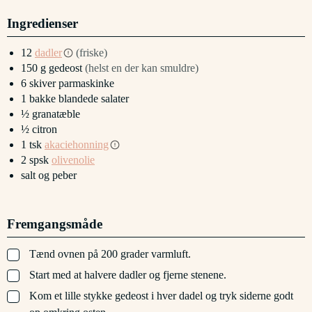
Ingredienser
12
dadler
(friske)
150
g
gedeost
(helst en der kan smuldre)
6
skiver
parmaskinke
1
bakke
blandede salater
½
granatæble
½
citron
1
tsk
akaciehonning
2
spsk
olivenolie
salt og peber
Fremgangsmåde
▢
Tænd ovnen på 200 grader varmluft.
▢
Start med at halvere dadler og fjerne stenene.
▢
Kom et lille stykke gedeost i hver dadel og tryk siderne godt