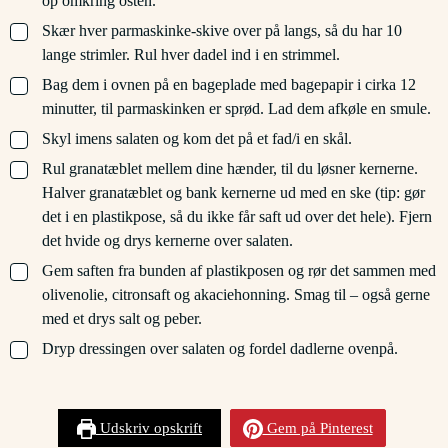
op omkring osten.
▢
Skær hver parmaskinke-skive over på langs, så du har 10
lange strimler. Rul hver dadel ind i en strimmel.
▢
Bag dem i ovnen på en bageplade med bagepapir i cirka 12
minutter, til parmaskinken er sprød. Lad dem afkøle en smule.
▢
Skyl imens salaten og kom det på et fad/i en skål.
▢
Rul granatæblet mellem dine hænder, til du løsner kernerne.
Halver granatæblet og bank kernerne ud med en ske (tip: gør
det i en plastikpose, så du ikke får saft ud over det hele). Fjern
det hvide og drys kernerne over salaten.
▢
Gem saften fra bunden af plastikposen og rør det sammen med
olivenolie, citronsaft og akaciehonning. Smag til – også gerne
med et drys salt og peber.
▢
Dryp dressingen over salaten og fordel dadlerne ovenpå.
Udskriv opskrift
Gem på Pinterest