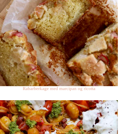
Rabarberkage med marcipan og ricotta