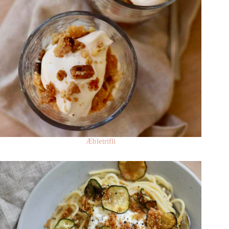
Æbletrifli