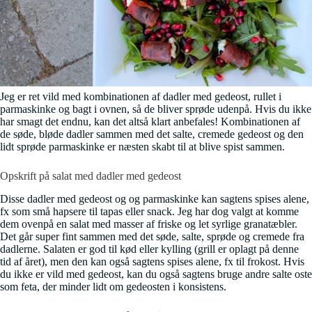
Jeg er ret vild med kombinationen af dadler med gedeost, rullet i
parmaskinke og bagt i ovnen, så de bliver sprøde udenpå. Hvis du ikke
har smagt det endnu, kan det altså klart anbefales! Kombinationen af
de søde, bløde dadler sammen med det salte, cremede gedeost og den
lidt sprøde parmaskinke er næsten skabt til at blive spist sammen.
Opskrift på salat med dadler med gedeost
Disse dadler med gedeost og og parmaskinke kan sagtens spises alene,
fx som små hapsere til tapas eller snack. Jeg har dog valgt at komme
dem ovenpå en salat med masser af friske og let syrlige granatæbler.
Det går super fint sammen med det søde, salte, sprøde og cremede fra
dadlerne. Salaten er god til kød eller kylling (grill er oplagt på denne
tid af året), men den kan også sagtens spises alene, fx til frokost. Hvis
du ikke er vild med gedeost, kan du også sagtens bruge andre salte oste
som feta, der minder lidt om gedeosten i konsistens.