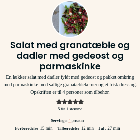
Salat med granatæble og
dadler med gedeost og
parmaskinke
En lækker salat med dadler fyldt med gedeost og pakket omkring
med parmaskinke med saftige granatæblekerner og et frisk dressing.
Opskriften er til 4 personer som tilbehør.
5
fra 1 stemme
Servings:
4
personer
minutter
minutter
minutter
Forberedelse
15
min
Tilberedelse
12
min
I alt
27
min