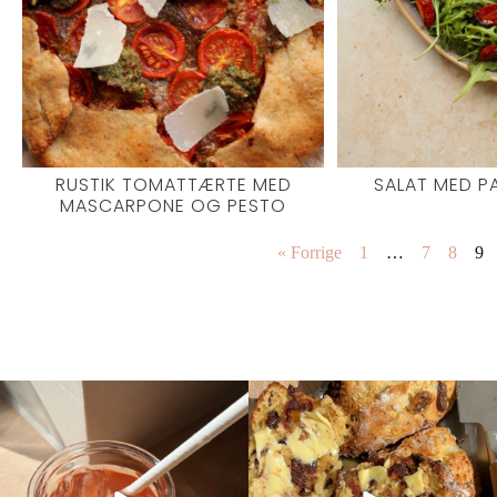
RUSTIK TOMATTÆRTE MED
SALAT MED P
MASCARPONE OG PESTO
« Forrige
1
…
7
8
9