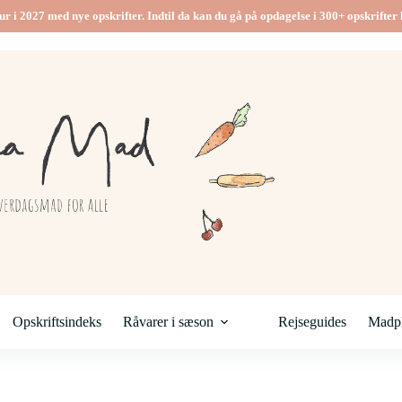
ur i 2027 med nye opskrifter. Indtil da kan du gå på opdagelse i 300+ opskrifter h
Opskriftsindeks
Råvarer i sæson
Rejseguides
Madpl