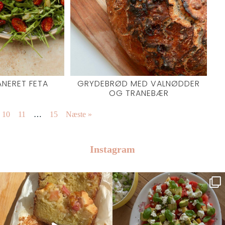
ANERET FETA
GRYDEBRØD MED VALNØDDER
OG TRANEBÆR
10
11
…
15
Næste »
Instagram