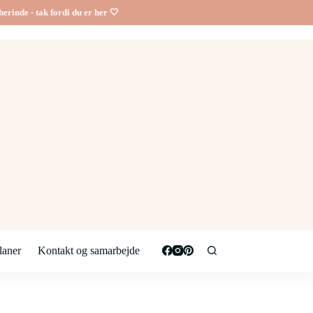
erinde - tak fordi du er her 🤍
aner
Kontakt og samarbejde