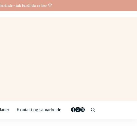
erinde - tak fordi du er her 🤍
aner
Kontakt og samarbejde