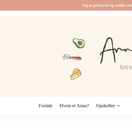
Fortsæt
Jeg er på barsel og vender ret
til
indhold
Forside
Hvem er Anna?
Opskrifter