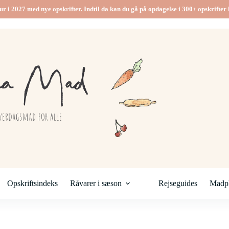
ur i 2027 med nye opskrifter. Indtil da kan du gå på opdagelse i 300+ opskrifter h
Opskriftsindeks
Råvarer i sæson
Rejseguides
Madpl