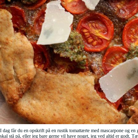
I dag får du en opskrift på en rustik tomattærte med mascarpone og en gro
skal stå på, eller jeg bare gerne vil have noget, jeg ved altid er godt. 