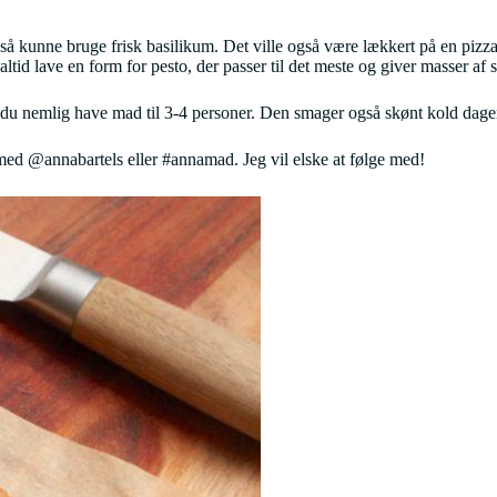
så kunne bruge frisk basilikum. Det ville også være lækkert på en pizza 
tid lave en form for pesto, der passer til det meste og giver masser af 
e du nemlig have mad til 3-4 personer. Den smager også skønt kold dagen e
ed @annabartels eller #annamad. Jeg vil elske at følge med!