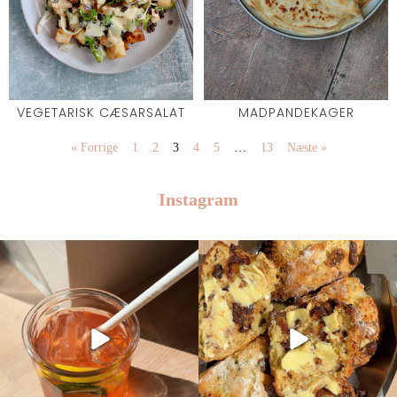
VEGETARISK CÆSARSALAT
MADPANDEKAGER
« Forrige
1
2
3
4
5
…
13
Næste »
Instagram