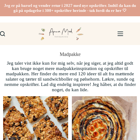
Jeg er på barsel og vender retur i 2027 med nye opskrifter. Indtil da kan du
gå på opdagelse i 300+ opskrifter herinde - tak fordi du er her 🤍
Madpakke
Jeg taler vist ikke kun for mig selv, når jeg siger, at jeg altid godt
kan bruge noget mere madpakkeinspiration og opskrifter til
madpakken. Her finder du mere end 120 ideer til alt fra mættende
salater og tærter til sandwichboller og pølsehorn. Lækre, sunde og
nemme opskrifter. Lad dig endelig inspirere! Jeg håber, at du finder
noget, du kan lide.