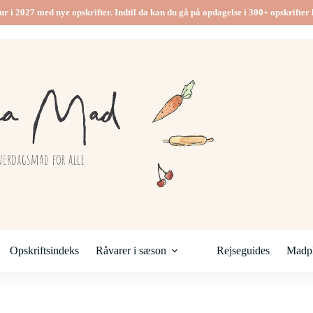
ur i 2027 med nye opskrifter. Indtil da kan du gå på opdagelse i 300+ opskrifter h
Opskriftsindeks
Råvarer i sæson
Rejseguides
Madpl