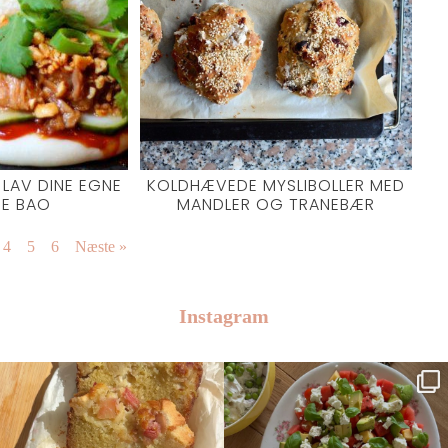
 LAV DINE EGNE
KOLDHÆVEDE MYSLIBOLLER MED
E BAO
MANDLER OG TRANEBÆR
4
5
6
Næste »
Instagram