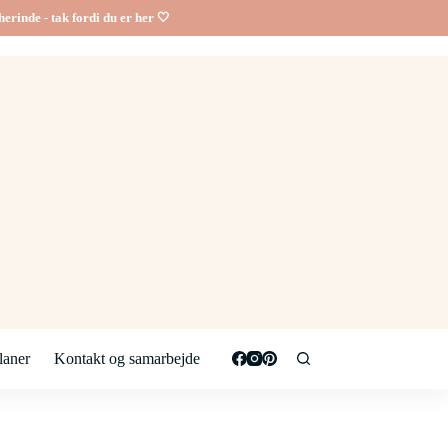
erinde - tak fordi du er her 🤍
aner
Kontakt og samarbejde