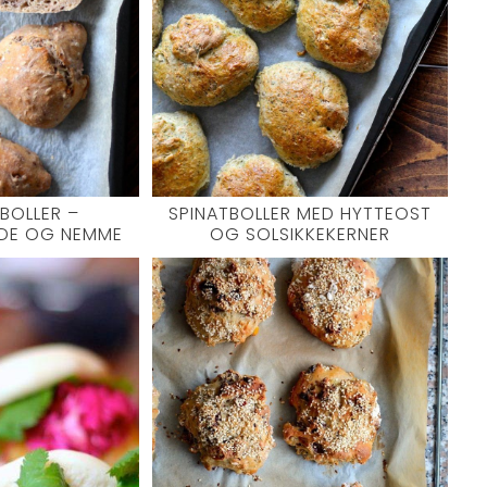
BOLLER –
SPINATBOLLER MED HYTTEOST
DE OG NEMME
OG SOLSIKKEKERNER