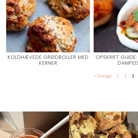
KOLDHÆVEDE GRØDBOLLER MED
OPSKRIFT GUIDE:
KERNER
DAMPED
« Forrige
1
2
3