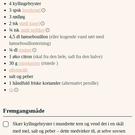
4
kyllingebryster
3
spsk
hvedemel
3
rødløg
2
tsk
stødt kanel
¾
tsk
stødt nelliker
4,5
dl
hønsebouillon
(eller kogende vand rørt med
hønsebouillonterning)
¾
dl
rosiner
1
øko citron
(skal fra den hele, saft fra den halve)
30
g
pinjekerner
(ristede )
olivenolie
salt og peber
1
håndfuld
friske koriander
(alternativt persille)
ris
Fremgangsmåde
▢
Skær kyllingebryster i mundrette tern og vend det i en skål
med mel, salt og peber – dette medvirker til, at selve sovsen