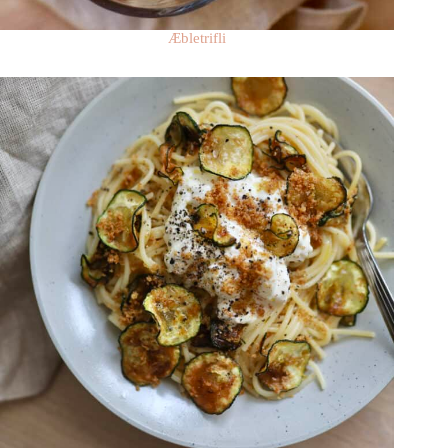
Æbletrifli