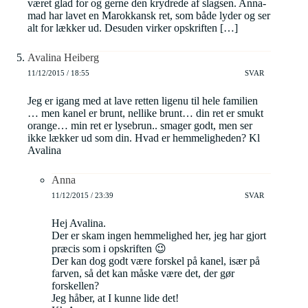
været glad for og gerne den krydrede af slagsen. Anna-
mad har lavet en Marokkansk ret, som både lyder og ser
alt for lækker ud. Desuden virker opskriften […]
Avalina Heiberg
11/12/2015 / 18:55
SVAR
Jeg er igang med at lave retten ligenu til hele familien
… men kanel er brunt, nellike brunt… din ret er smukt
orange… min ret er lysebrun.. smager godt, men ser
ikke lækker ud som din. Hvad er hemmeligheden? Kl
Avalina
Anna
11/12/2015 / 23:39
SVAR
Hej Avalina.
Der er skam ingen hemmelighed her, jeg har gjort
præcis som i opskriften 😉
Der kan dog godt være forskel på kanel, især på
farven, så det kan måske være det, der gør
forskellen?
Jeg håber, at I kunne lide det!