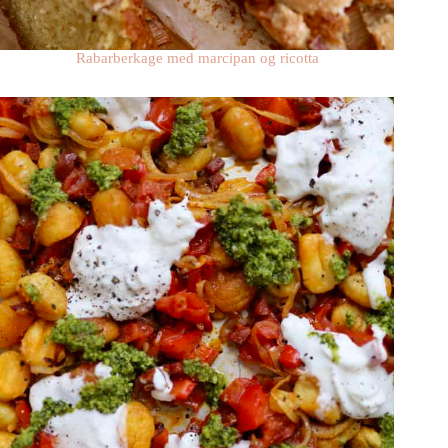
Rabarberkage med marcipan og ricotta