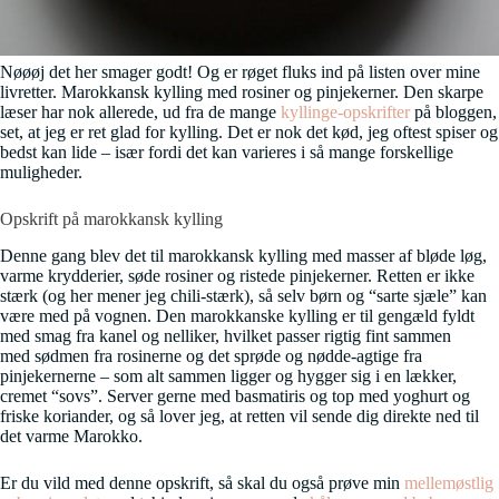
Nøøøj det her smager godt! Og er røget fluks ind på listen over mine
livretter. Marokkansk kylling med rosiner og pinjekerner. Den skarpe
læser har nok allerede, ud fra de mange
kyllinge-opskrifter
på bloggen,
set, at jeg er ret glad for kylling. Det er nok det kød, jeg oftest spiser og
bedst kan lide – især fordi det kan varieres i så mange forskellige
muligheder.
Opskrift på marokkansk kylling
Denne gang blev det til marokkansk kylling med masser af bløde løg,
varme krydderier, søde rosiner og ristede pinjekerner. Retten er ikke
stærk (og her mener jeg chili-stærk), så selv børn og “sarte sjæle” kan
være med på vognen. Den marokkanske kylling er til gengæld fyldt
med smag fra kanel og nelliker, hvilket passer rigtig fint sammen
med sødmen fra rosinerne og det sprøde og nødde-agtige fra
pinjekernerne – som alt sammen ligger og hygger sig i en lækker,
cremet “sovs”. Server gerne med basmatiris og top med yoghurt og
friske koriander, og så lover jeg, at retten vil sende dig direkte ned til
det varme Marokko.
Er du vild med denne opskrift, så skal du også prøve min
mellemøstlig