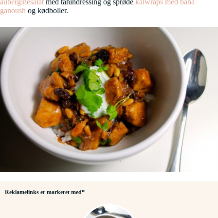
auberginesalat
med tahindressing og sprøde
kålwraps med baba
ganoush
og kødboller.
Reklamelinks er markeret med*