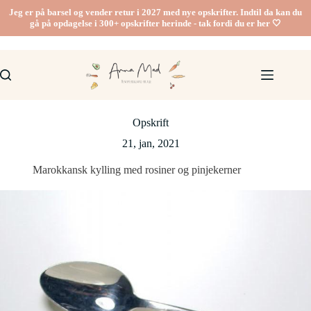
Fortsæt
Jeg er på barsel og vender retur i 2027 med nye opskrifter. Indtil da kan du
til
gå på opdagelse i 300+ opskrifter herinde - tak fordi du er her 🤍
indhold
Opskrift
21, jan, 2021
Marokkansk kylling med rosiner og pinjekerner