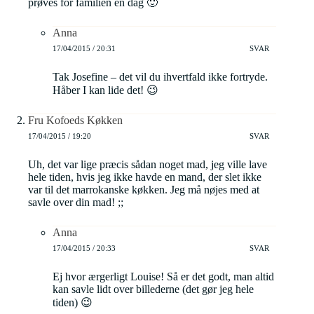
prøves for familien en dag 🙂
Anna
17/04/2015 / 20:31
SVAR
Tak Josefine – det vil du ihvertfald ikke fortryde.
Håber I kan lide det! 😉
Fru Kofoeds Køkken
17/04/2015 / 19:20
SVAR
Uh, det var lige præcis sådan noget mad, jeg ville lave
hele tiden, hvis jeg ikke havde en mand, der slet ikke
var til det marrokanske køkken. Jeg må nøjes med at
savle over din mad! ;;
Anna
17/04/2015 / 20:33
SVAR
Ej hvor ærgerligt Louise! Så er det godt, man altid
kan savle lidt over billederne (det gør jeg hele
tiden) 😉