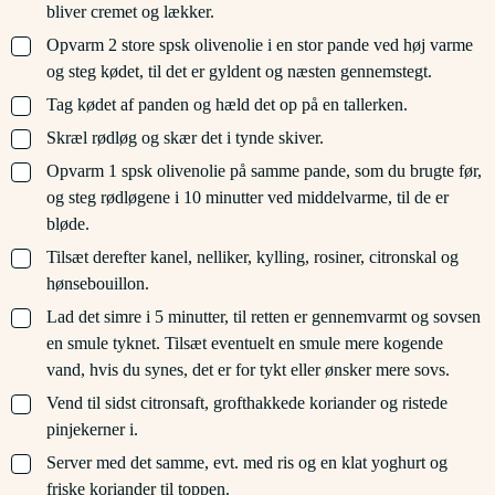
bliver cremet og lækker.
▢
Opvarm 2 store spsk olivenolie i en stor pande ved høj varme
og steg kødet, til det er gyldent og næsten gennemstegt.
▢
Tag kødet af panden og hæld det op på en tallerken.
▢
Skræl rødløg og skær det i tynde skiver.
▢
Opvarm 1 spsk olivenolie på samme pande, som du brugte før,
og steg rødløgene i 10 minutter ved middelvarme, til de er
bløde.
▢
Tilsæt derefter kanel, nelliker, kylling, rosiner, citronskal og
hønsebouillon.
▢
Lad det simre i 5 minutter, til retten er gennemvarmt og sovsen
en smule tyknet. Tilsæt eventuelt en smule mere kogende
vand, hvis du synes, det er for tykt eller ønsker mere sovs.
▢
Vend til sidst citronsaft, grofthakkede koriander og ristede
pinjekerner i.
▢
Server med det samme, evt. med ris og en klat yoghurt og
friske koriander til toppen.