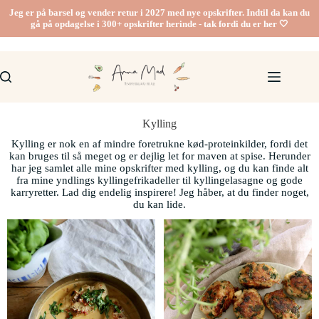
Jeg er på barsel og vender retur i 2027 med nye opskrifter. Indtil da kan du
gå på opdagelse i 300+ opskrifter herinde - tak fordi du er her 🤍
Kylling
Kylling er nok en af mindre foretrukne kød-proteinkilder, fordi det
kan bruges til så meget og er dejlig let for maven at spise. Herunder
har jeg samlet alle mine opskrifter med kylling, og du kan finde alt
fra mine yndlings kyllingefrikadeller til kyllingelasagne og gode
karryretter. Lad dig endelig inspirere! Jeg håber, at du finder noget,
du kan lide.