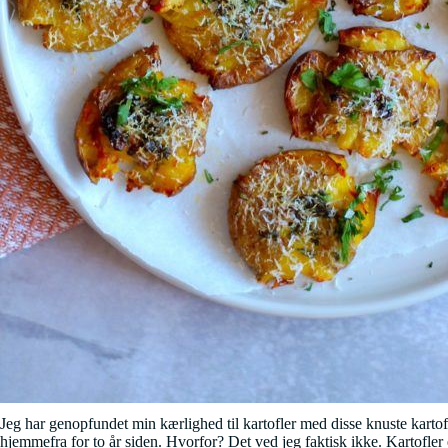
Jeg har genopfundet min kærlighed til kartofler med disse knuste kartof
hjemmefra for to år siden. Hvorfor? Det ved jeg faktisk ikke. Kar