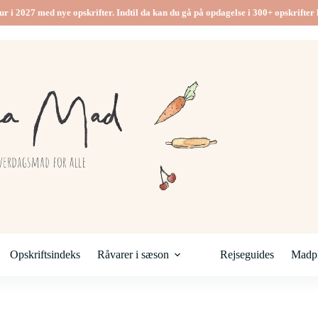
ur i 2027 med nye opskrifter. Indtil da kan du gå på opdagelse i 300+ opskrifter h
Opskriftsindeks
Råvarer i sæson
Rejseguides
Madpl