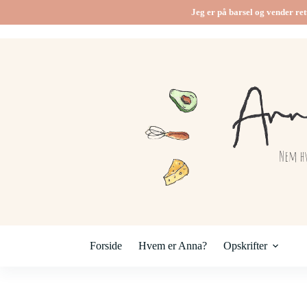
Fortsæt
Jeg er på barsel og vender ret
til
indhold
Forside
Hvem er Anna?
Opskrifter