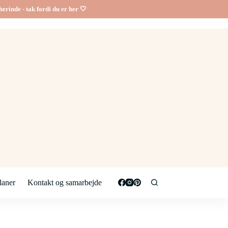
erinde - tak fordi du er her 🤍
aner
Kontakt og samarbejde