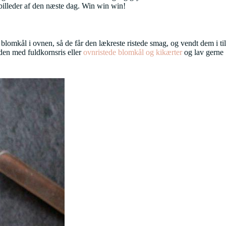
 billeder af den næste dag. Win win win!
blomkål i ovnen, så de får den lækreste ristede smag, og vendt dem i til
r den med fuldkornsris eller
ovnristede blomkål og kikærter
og lav gerne