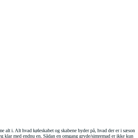
me alt i. Alt hvad køleskabet og skabene byder på, hvad der er i sæson
u er jeg klar med endnu en. Sådan en omgang gryde/simremad er ikke kun