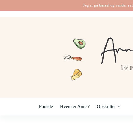
Fortsæt
Jeg er på barsel og vender ret
til
indhold
Forside
Hvem er Anna?
Opskrifter