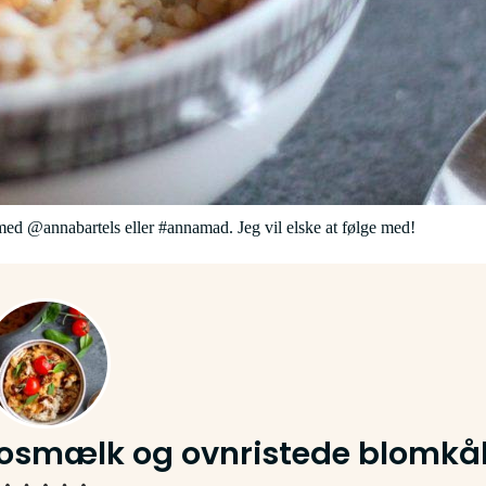
ed @annabartels eller #annamad. Jeg vil elske at følge med!
kosmælk og ovnristede blomkå