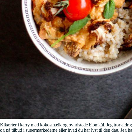
Kikærter i karry med kokosmælk og ovnristede blomkål. Jeg tror aldrig, 
og på tilbud i supermarkederne eller hvad du har lyst til den dag. Jeg 