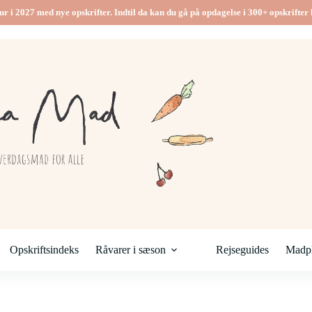
ur i 2027 med nye opskrifter. Indtil da kan du gå på opdagelse i 300+ opskrifter h
Opskriftsindeks
Råvarer i sæson
Rejseguides
Madpl