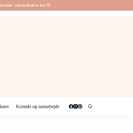
erinde - tak fordi du er her 🤍
aner
Kontakt og samarbejde