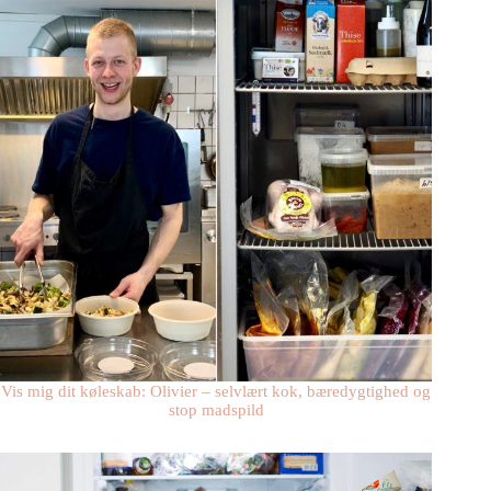
Vis mig dit køleskab: Olivier – selvlært kok, bæredygtighed og
stop madspild