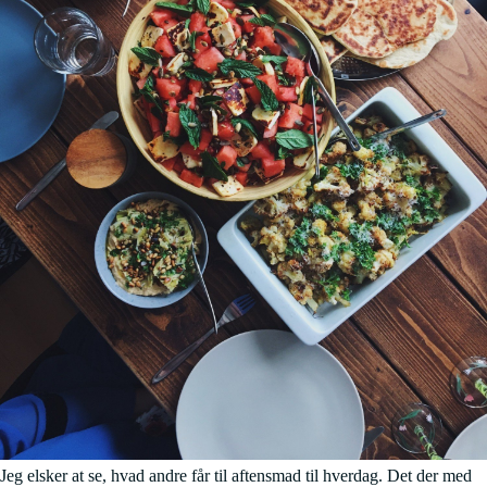
Jeg elsker at se, hvad andre får til aftensmad til hverdag. Det der med