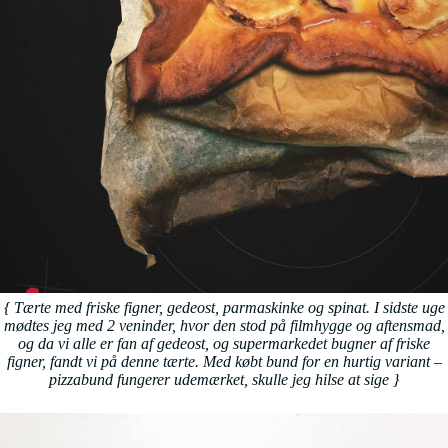
{ Tærte med friske figner, gedeost, parmaskinke og spinat. I sidste uge
mødtes jeg med 2 veninder, hvor den stod på filmhygge og aftensmad,
og da vi alle er fan af gedeost, og supermarkedet bugner af friske
figner, fandt vi på denne tærte. Med købt bund for en hurtig variant –
pizzabund fungerer udemærket, skulle jeg hilse at sige
}