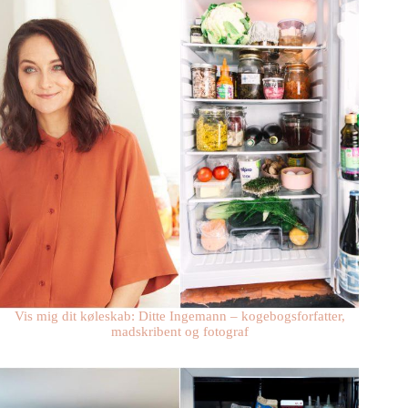
Vis mig dit køleskab: Ditte Ingemann – kogebogsforfatter,
madskribent og fotograf