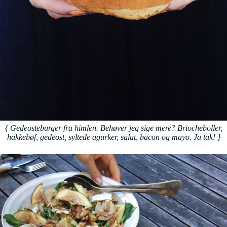
{ Gedeosteburger fra himlen. Behøver jeg sige mere? Briocheboller,
hakkebøf, gedeost, syltede agurker, salat, bacon og mayo. Ja tak!
}