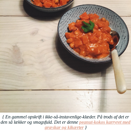
{ En gammel opskrift i ikke-så-instavenlige-klæder. På trods af det er
den så lækker og smagsfuld. Det er denne
peanut-kokos karryret med
græskar og kikærter
}