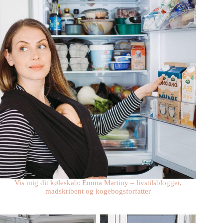
Vis mig dit køleskab: Emma Martiny – livstilsblogger,
madskribent og kogebogsforfatter