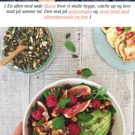
{ En aften med søde
Maria
hvor vi skulle hygge, catche up og lave
mad på samme tid. Den stod på
gedeostsalat
og
snoet brød med
oliventapenade og feta
}