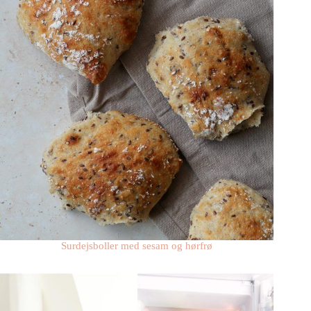
Surdejsboller med sesam og hørfrø