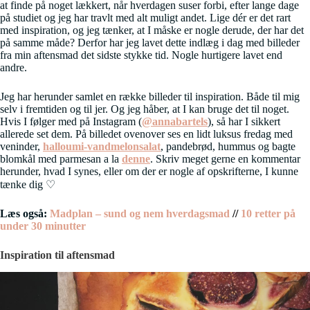
at finde på noget lækkert, når hverdagen suser forbi, efter lange dage
på studiet og jeg har travlt med alt muligt andet. Lige dér er det rart
med inspiration, og jeg tænker, at I måske er nogle derude, der har det
på samme måde? Derfor har jeg lavet dette indlæg i dag med billeder
fra min aftensmad det sidste stykke tid. Nogle hurtigere lavet end
andre.
Jeg har herunder samlet en række billeder til inspiration. Både til mig
selv i fremtiden og til jer. Og jeg håber, at I kan bruge det til noget.
Hvis I følger med på Instagram (
@annabartels
), så har I sikkert
allerede set dem. På billedet ovenover ses en lidt luksus fredag med
veninder,
halloumi-vandmelonsalat
, pandebrød, hummus og bagte
blomkål med parmesan a la
denne
. Skriv meget gerne en kommentar
herunder, hvad I synes, eller om der er nogle af opskrifterne, I kunne
tænke dig ♡
Læs også:
Madplan – sund og nem hverdagsmad
//
10 retter på
under 30 minutter
Inspiration til aftensmad