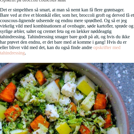
Det er simpelthen så smart, at man så nemt kan få flere grøntsager.
Bare ved at rive et blomkål eller, som her, broccoli groft og derved få et
couscous-lignende udseende og endnu mere sprødhed. Og så er jeg
virkelig vild med kombinationen af ovnbagte, søde kartofler, sprøde og
syrlige æbler, saltet og cremet feta og en lækker nøddeagtig
tahindressing. Tahindressing smager bare godt på alt, og hvis du ikke
har prøvet den endnu, er det bare med at komme i gang! Hvis du er
eller bliver vild med det, kan du også finde andre
opskrifter med
tahindressing
.