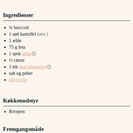
Ingredienser
¾
broccoli
1
sød kartoffel
(stor )
1
æble
75
g
feta
1
spsk
tahin
½
citron
1
tsk
akaciehonning
salt og peber
olivenolie
Køkkenudstyr
Rivejern
Fremgangsmåde