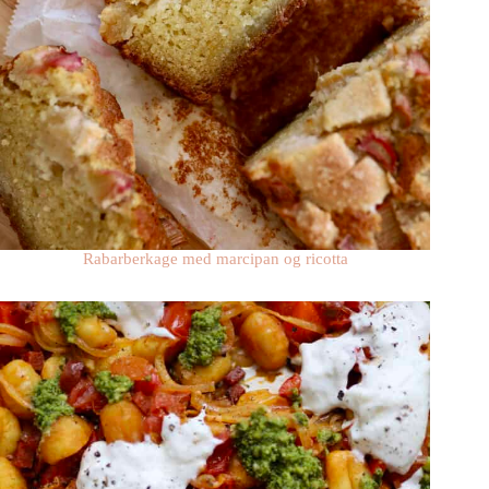
Rabarberkage med marcipan og ricotta