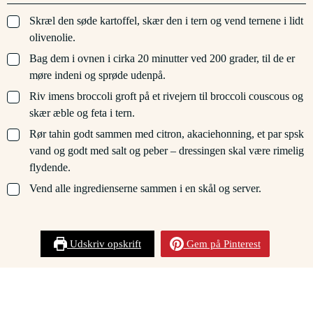
▢
Skræl den søde kartoffel, skær den i tern og vend ternene i lidt
olivenolie.
▢
Bag dem i ovnen i cirka 20 minutter ved 200 grader, til de er
møre indeni og sprøde udenpå.
▢
Riv imens broccoli groft på et rivejern til broccoli couscous og
skær æble og feta i tern.
▢
Rør tahin godt sammen med citron, akaciehonning, et par spsk
vand og godt med salt og peber – dressingen skal være rimelig
flydende.
▢
Vend alle ingredienserne sammen i en skål og server.
Udskriv opskrift
Gem på Pinterest