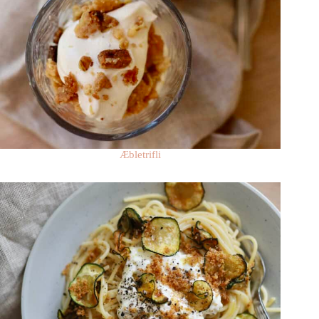
Æbletrifli