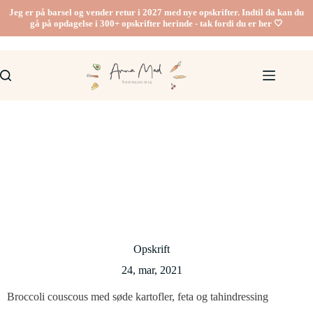
Fortsæt
Jeg er på barsel og vender retur i 2027 med nye opskrifter. Indtil da kan du
til
gå på opdagelse i 300+ opskrifter herinde - tak fordi du er her 🤍
indhold
Opskrift
24, mar, 2021
Broccoli couscous med søde kartofler, feta og tahindressing