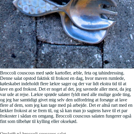
Broccoli couscous med søde kartofler, æble, feta og tahindressing.
Denne salat opstod faktisk til frokost en dag, hvor maven rumlede,
køleskabet indeholdt flere lækre sager og der var lidt ekstra tid til at
lave en god frokost. Det er noget af det, jeg savnede aller mest, da jeg
var ude at rejse. Lækre sprøde salater fyldt med alle mulige gode ting,
og jeg har samtidigt givet mig selv den udfordring at forsøge at lave
flere af dem, som jeg kan tage med på arbejde. Det er altså rart med en
lækker frokost at se frem til, og så kan man jo sagtens have til et par
frokoster i sådan en omgang. Broccoli couscous salaten fungerer også
fint som tilbehør til kylling eller oksekød.
Opskrift på broccoli couscous salat