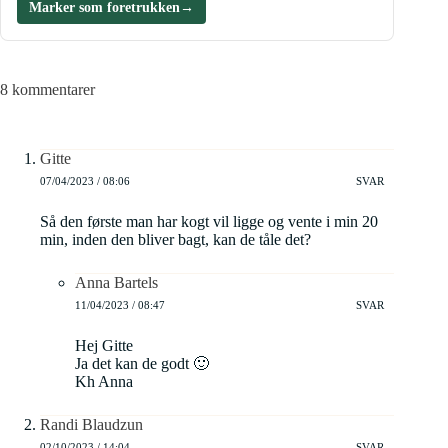
Marker som foretrukken
→
8 kommentarer
Gitte
07/04/2023 / 08:06
SVAR
Så den første man har kogt vil ligge og vente i min 20
min, inden den bliver bagt, kan de tåle det?
Anna Bartels
11/04/2023 / 08:47
SVAR
Hej Gitte
Ja det kan de godt 🙂
Kh Anna
Randi Blaudzun
02/10/2023 / 14:04
SVAR