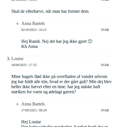
Skal de efterhæve, når man har formet dem
Anna Bartels
02/10/2023 / 16:21
SVAR
Hej Randi. Nej det har jeg ikke gjort 🙂
Kh Anna
Louise
16/09/2025 / 17:25
SVAR
Mine bagels flød ikke på overfladen af vandet selvom
jeg har fuldt alle trin, hvad er der gået galt? Min dej blev
heller ikke hævet efter en time, har jeg måske haft
mælken for varm og ødelagt gæren?
Anna Bartels
17/09/2025 / 08:29
SVAR
Hej Louise
Det lyder virkelig mærkeligt. Særligt fordi der er