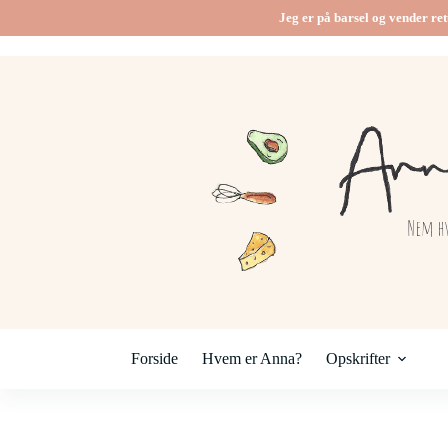
Fortsæt
Jeg er på barsel og vender ret
til
indhold
Forside
Hvem er Anna?
Opskrifter