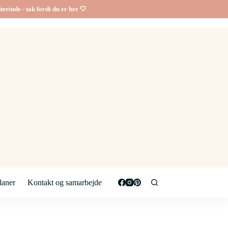
erinde - tak fordi du er her 🤍
aner
Kontakt og samarbejde