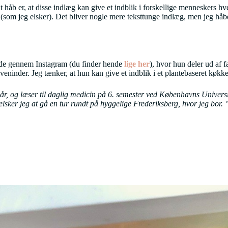
Mit håb er, at disse indlæg kan give et indblik i forskellige menneskers h
som jeg elsker). Det bliver nogle mere teksttunge indlæg, men jeg håber
ende gennem Instagram (du finder hende
lige her
), hvor hun deler ud af f
v veninder. Jeg tænker, at hun kan give et indblik i et plantebaseret kø
r, og læser til daglig medicin på 6. semester ved Københavns Universite
elsker jeg at gå en tur rundt på hyggelige Frederiksberg, hvor jeg bor.