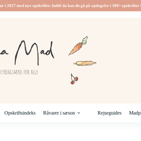
ur i 2027 med nye opskrifter. Indtil da kan du gå på opdagelse i 300+ opskrifter h
Opskriftsindeks
Råvarer i sæson
Rejseguides
Madpl