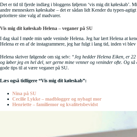
Det er tid til fjerde indlæg i bloggens føljeton ‘vis mig dit køleskab’. 
andre menneskers køleskabe – det er sådan lidt Kender du typen-agtigt (
prioritere sine valg af madvarer.
Vis mig dit køleskab Helena – veganer på SU
I dag skal I møde min søde veninde Helena. Jeg har lært Helena at k
Helena er en af de instagrammere, jeg har fulgt i lang tid, inden vi ble
Helena skriver følgende om sig selv:
“Jeg hedder Helena Eiken, er 22 å
og løber jeg en hel del, ser gerne mine venner og veninder ofte. Og så 
gode tips til at være veganer på SU.
Læs også tidligere “Vis mig dit køleskab”:
Nina på SU
Cecilie Lykke – madblogger og nybagt mor
Henriette – familiemor og kvalitetsbevidst