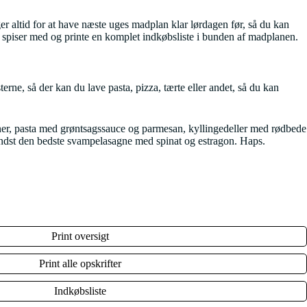
rger altid for at have næste uges madplan klar lørdagen før, så du kan
r spiser med og printe en komplet indkøbsliste i bunden af madplanen.
rne, så der kan du lave pasta, pizza, tærte eller andet, så du kan
ner, pasta med grøntsagssauce og parmesan, kyllingedeller med rødbede
mindst den bedste svampelasagne med spinat og estragon. Haps.
Print oversigt
Print alle opskrifter
Indkøbsliste