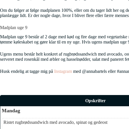
Om du følger at følge madplanen 100%, eller om du tager lidt her og der, 
planlægge lidt. Er der nogle dage, hvor I bliver flere eller færre men
Madplan uge 9
Madplan uge 9 består af 2 dage med kød og fire dage med vegetariske målt
tømme køleskabet og gøre klar til en ny uge. Hvis ugens madplan uge 9 i
Ugens menu består helt konkret af rugbrødssandwich med avocado, ost 
serveret med rosenkål med æbler og hasselnødder, salat med paneret fe
Husk endelig at tagge mig på
Instagram
med @annabartels eller #annamad
Opskrifter
Mandag
Ristet rugbrødssandwich med avocado, spinat og gedeost