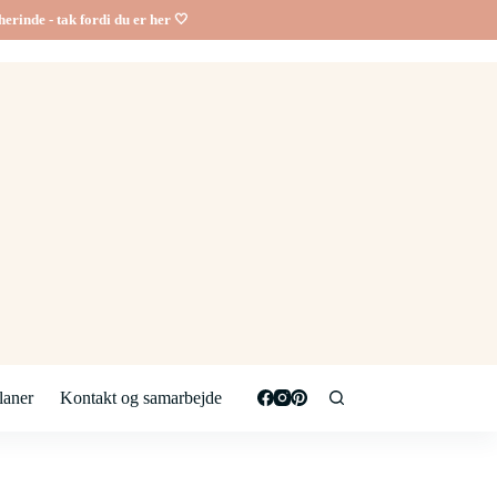
erinde - tak fordi du er her 🤍
aner
Kontakt og samarbejde