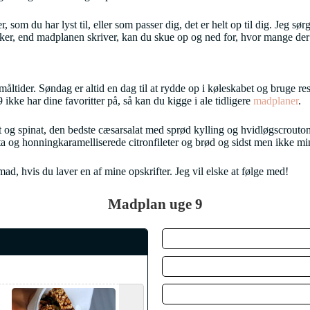
som du har lyst til, eller som passer dig, det er helt op til dig. Jeg sø
nesker, end madplanen skriver, kan du skue op og ned for, hvor mange de
ider. Søndag er altid en dag til at rydde op i køleskabet og bruge reste
kke har dine favoritter på, så kan du kigge i ale tidligere
madplaner
.
og spinat, den bedste cæsarsalat med sprød kylling og hvidløgscrouto
ta og honningkaramelliserede citronfileter og brød og sidst men ikke 
, hvis du laver en af mine opskrifter. Jeg vil elske at følge med!
Madplan uge 9