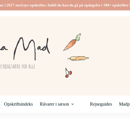
ur i 2027 med nye opskrifter. Indtil da kan du gå på opdagelse i 300+ opskrifter h
Opskriftsindeks
Råvarer i sæson
Rejseguides
Madpl