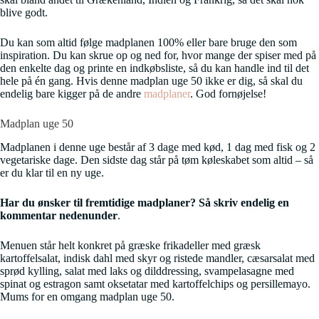
blive godt.
Du kan som altid følge madplanen 100% eller bare bruge den som
inspiration. Du kan skrue op og ned for, hvor mange der spiser med på
den enkelte dag og printe en indkøbsliste, så du kan handle ind til det
hele på én gang. Hvis denne madplan uge 50 ikke er dig, så skal du
endelig bare kigger på de andre
madplaner
. God fornøjelse!
Madplan uge 50
Madplanen i denne uge består af 3 dage med kød, 1 dag med fisk og 2
vegetariske dage. Den sidste dag står på tøm køleskabet som altid – så
er du klar til en ny uge.
Har du ønsker til fremtidige madplaner? Så skriv endelig en
kommentar nedenunder
.
Menuen står helt konkret på græske frikadeller med græsk
kartoffelsalat, indisk dahl med skyr og ristede mandler, cæsarsalat med
sprød kylling, salat med laks og dilddressing, svampelasagne med
spinat og estragon samt oksetatar med kartoffelchips og persillemayo.
Mums for en omgang madplan uge 50.