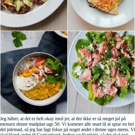
Jeg håber, at det er helt okay med jer, at der ikke er så meget jul på
menuen denne madplan uge 50. Vi kommer alle snart til at spise en hel
del julemad, så jeg har lagt fokus på noget andet i denne uges menu. Vi
skal bland andet til Grækenland, Indien og Frankrig, så det skal nok