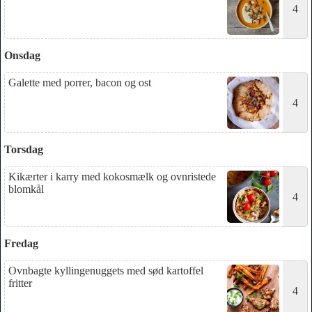
4
Onsdag
Galette med porrer, bacon og ost
4
Torsdag
Kikærter i karry med kokosmælk og ovnristede
blomkål
4
Fredag
Ovnbagte kyllingenuggets med sød kartoffel
fritter
4