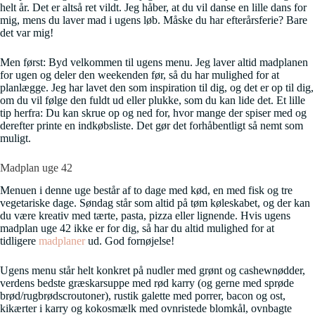
helt år. Det er altså ret vildt. Jeg håber, at du vil danse en lille dans for
mig, mens du laver mad i ugens løb. Måske du har efterårsferie? Bare
det var mig!
Men først: Byd velkommen til ugens menu. Jeg laver altid madplanen
for ugen og deler den weekenden før, så du har mulighed for at
planlægge. Jeg har lavet den som inspiration til dig, og det er op til dig,
om du vil følge den fuldt ud eller plukke, som du kan lide det. Et lille
tip herfra: Du kan skrue op og ned for, hvor mange der spiser med og
derefter printe en indkøbsliste. Det gør det forhåbentligt så nemt som
muligt.
Madplan uge 42
Menuen i denne uge består af to dage med kød, en med fisk og tre
vegetariske dage. Søndag står som altid på tøm køleskabet, og der kan
du være kreativ med tærte, pasta, pizza eller lignende. Hvis ugens
madplan uge 42 ikke er for dig, så har du altid mulighed for at
tidligere
madplaner
ud. God fornøjelse!
Ugens menu står helt konkret på nudler med grønt og cashewnødder,
verdens bedste græskarsuppe med rød karry (og gerne med sprøde
brød/rugbrødscroutoner), rustik galette med porrer, bacon og ost,
kikærter i karry og kokosmælk med ovnristede blomkål, ovnbagte