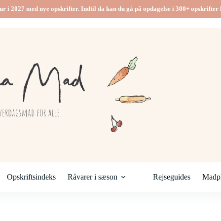
ur i 2027 med nye opskrifter. Indtil da kan du gå på opdagelse i 300+ opskrifter h
Opskriftsindeks
Råvarer i sæson
Rejseguides
Madpl