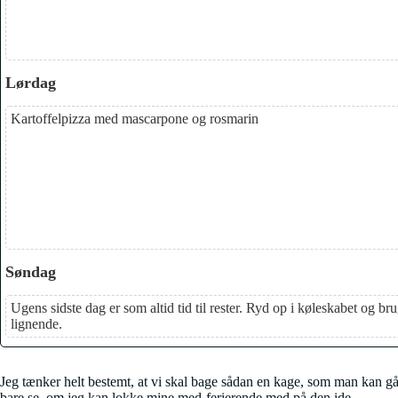
Lørdag
Kartoffelpizza med mascarpone og rosmarin
Søndag
Ugens sidste dag er som altid tid til rester. Ryd op i køleskabet og brug 
lignende.
Jeg tænker helt bestemt, at vi skal bage sådan en kage, som man kan gå 
bare se, om jeg kan lokke mine med-ferierende med på den ide.