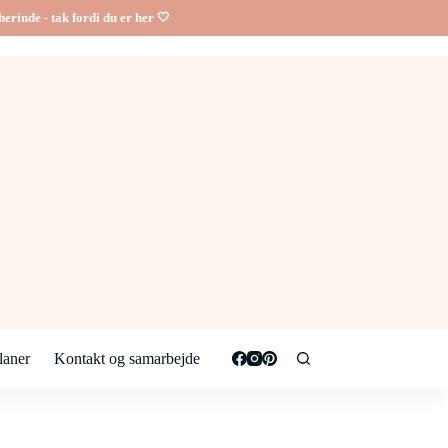
erinde - tak fordi du er her 🤍
aner
Kontakt og samarbejde