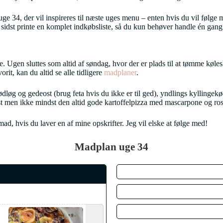
4, der vil inspireres til næste uges menu – enten hvis du vil følge madp
sidst printe en komplet indkøbsliste, så du kun behøver handle én gang
Ugen sluttes som altid af søndag, hvor der er plads til at tømme køleskab
rit, kan du altid se alle tidligere
madplaner
.
løg og gedeost (brug feta hvis du ikke er til ged), yndlings kyllingekød
idst men ikke mindst den altid gode kartoffelpizza med mascarpone og ro
, hvis du laver en af mine opskrifter. Jeg vil elske at følge med!
Madplan uge 34