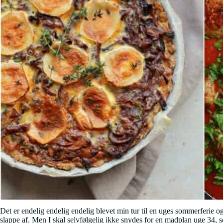
Det er endelig endelig endelig blevet min tur til en uges sommerferie 
slappe af. Men I skal selvfølgelig ikke snydes for en madplan uge 34, 