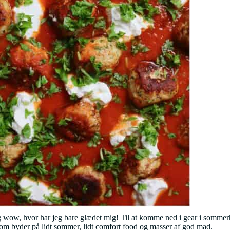
og wow, hvor har jeg bare glædet mig! Til at komme ned i gear i sommer
som byder på lidt sommer, lidt comfort food og masser af god mad.