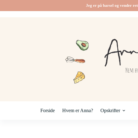
Fortsæt
Jeg er på barsel og vender ret
til
indhold
Forside
Hvem er Anna?
Opskrifter