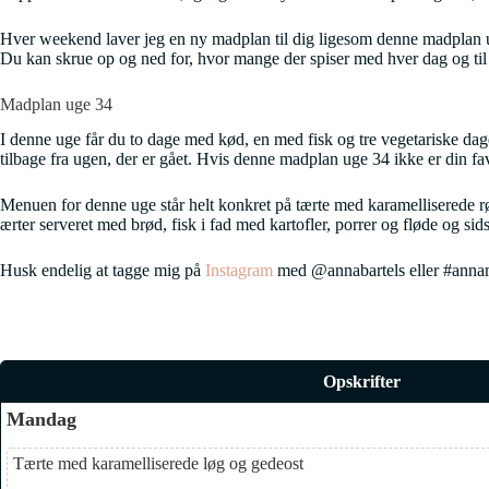
Hver weekend laver jeg en ny madplan til dig ligesom denne madplan uge 3
Du kan skrue op og ned for, hvor mange der spiser med hver dag og til 
Madplan uge 34
I denne uge får du to dage med kød, en med fisk og tre vegetariske dage. 
tilbage fra ugen, der er gået. Hvis denne madplan uge 34 ikke er din favo
Menuen for denne uge står helt konkret på tærte med karamelliserede rød
ærter serveret med brød, fisk i fad med kartofler, porrer og fløde og s
Husk endelig at tagge mig på
Instagram
med @annabartels eller #annamad
Opskrifter
Mandag
Tærte med karamelliserede løg og gedeost