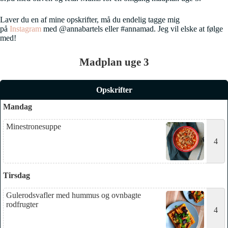
Laver du en af mine opskrifter, må du endelig tagge mig
på
Instagram
med @annabartels eller #annamad. Jeg vil elske at følge
med!
Madplan uge 3
Opskrifter
Mandag
Minestronesuppe
4
Tirsdag
Gulerodsvafler med hummus og ovnbagte
rodfrugter
4