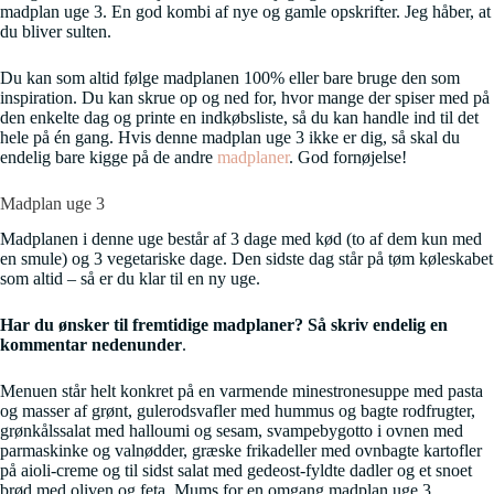
madplan uge 3. En god kombi af nye og gamle opskrifter. Jeg håber, at
du bliver sulten.
Du kan som altid følge madplanen 100% eller bare bruge den som
inspiration. Du kan skrue op og ned for, hvor mange der spiser med på
den enkelte dag og printe en indkøbsliste, så du kan handle ind til det
hele på én gang. Hvis denne madplan uge 3 ikke er dig, så skal du
endelig bare kigge på de andre
madplaner
. God fornøjelse!
Madplan uge 3
Madplanen i denne uge består af 3 dage med kød (to af dem kun med
en smule) og 3 vegetariske dage. Den sidste dag står på tøm køleskabet
som altid – så er du klar til en ny uge.
Har du ønsker til fremtidige madplaner? Så skriv endelig en
kommentar nedenunder
.
Menuen står helt konkret på en varmende minestronesuppe med pasta
og masser af grønt, gulerodsvafler med hummus og bagte rodfrugter,
grønkålssalat med halloumi og sesam, svampebygotto i ovnen med
parmaskinke og valnødder, græske frikadeller med ovnbagte kartofler
på aioli-creme og til sidst salat med gedeost-fyldte dadler og et snoet
brød med oliven og feta. Mums for en omgang madplan uge 3.