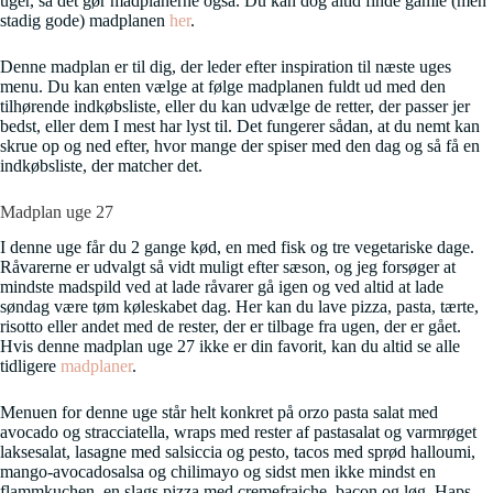
uger, så det gør madplanerne også. Du kan dog altid finde gamle (men
stadig gode) madplanen
her
.
Denne madplan er til dig, der leder efter inspiration til næste uges
menu. Du kan enten vælge at følge madplanen fuldt ud med den
tilhørende indkøbsliste, eller du kan udvælge de retter, der passer jer
bedst, eller dem I mest har lyst til. Det fungerer sådan, at du nemt kan
skrue op og ned efter, hvor mange der spiser med den dag og så få en
indkøbsliste, der matcher det.
Madplan uge 27
I denne uge får du 2 gange kød, en med fisk og tre vegetariske dage.
Råvarerne er udvalgt så vidt muligt efter sæson, og jeg forsøger at
mindste madspild ved at lade råvarer gå igen og ved altid at lade
søndag være tøm køleskabet dag. Her kan du lave pizza, pasta, tærte,
risotto eller andet med de rester, der er tilbage fra ugen, der er gået.
Hvis denne madplan uge 27 ikke er din favorit, kan du altid se alle
tidligere
madplaner
.
Menuen for denne uge står helt konkret på orzo pasta salat med
avocado og stracciatella, wraps med rester af pastasalat og varmrøget
laksesalat, lasagne med salsiccia og pesto, tacos med sprød halloumi,
mango-avocadosalsa og chilimayo og sidst men ikke mindst en
flammkuchen, en slags pizza med cremefraiche, bacon og løg. Haps –