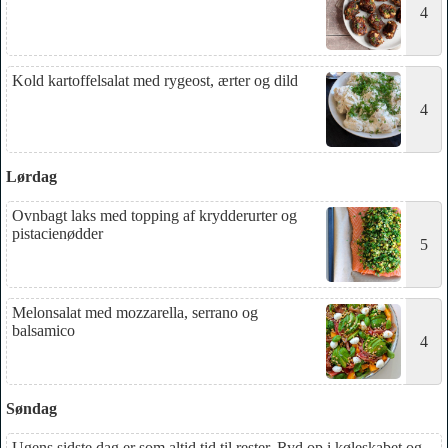
4
Kold kartoffelsalat med rygeost, ærter og dild
4
Lørdag
Ovnbagt laks med topping af krydderurter og
pistacienødder
5
Melonsalat med mozzarella, serrano og
balsamico
4
Søndag
Ugens sidste dag er som altid tid til rester. Ryd op i køleskabet og