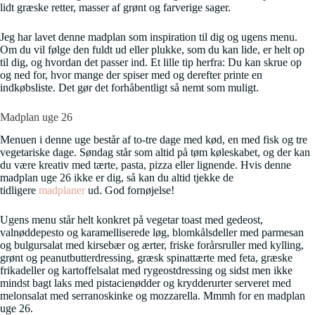
lidt græske retter, masser af grønt og farverige sager.
Jeg har lavet denne madplan som inspiration til dig og ugens menu.
Om du vil følge den fuldt ud eller plukke, som du kan lide, er helt op
til dig, og hvordan det passer ind. Et lille tip herfra: Du kan skrue op
og ned for, hvor mange der spiser med og derefter printe en
indkøbsliste. Det gør det forhåbentligt så nemt som muligt.
Madplan uge 26
Menuen i denne uge består af to-tre dage med kød, en med fisk og tre
vegetariske dage. Søndag står som altid på tøm køleskabet, og der kan
du være kreativ med tærte, pasta, pizza eller lignende. Hvis denne
madplan uge 26 ikke er dig, så kan du altid tjekke de
tidligere
madplaner
ud. God fornøjelse!
Ugens menu står helt konkret på vegetar toast med gedeost,
valnøddepesto og karamelliserede løg, blomkålsdeller med parmesan
og bulgursalat med kirsebær og ærter, friske forårsruller med kylling,
grønt og peanutbutterdressing, græsk spinattærte med feta, græske
frikadeller og kartoffelsalat med rygeostdressing og sidst men ikke
mindst bagt laks med pistacienødder og krydderurter serveret med
melonsalat med serranoskinke og mozzarella. Mmmh for en madplan
uge 26.