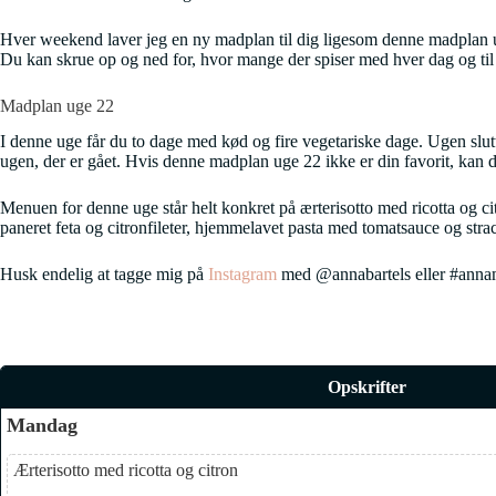
Hver weekend laver jeg en ny madplan til dig ligesom denne madplan uge 2
Du kan skrue op og ned for, hvor mange der spiser med hver dag og til 
Madplan uge 22
I denne uge får du to dage med kød og fire vegetariske dage. Ugen sluttes
ugen, der er gået. Hvis denne madplan uge 22 ikke er din favorit, kan du
Menuen for denne uge står helt konkret på ærterisotto med ricotta og c
paneret feta og citronfileter, hjemmelavet pasta med tomatsauce og strac
Husk endelig at tagge mig på
Instagram
med @annabartels eller #annamad
Opskrifter
Mandag
Ærterisotto med ricotta og citron