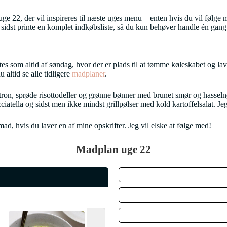
2, der vil inspireres til næste uges menu – enten hvis du vil følge madp
sidst printe en komplet indkøbsliste, så du kun behøver handle én gang
 som altid af søndag, hvor der er plads til at tømme køleskabet og lave pi
 altid se alle tidligere
madplaner
.
itron, sprøde risottodeller og grønne bønner med brunet smør og hasseln
ciatella og sidst men ikke mindst grillpølser med kold kartoffelsalat. Je
, hvis du laver en af mine opskrifter. Jeg vil elske at følge med!
Madplan uge 22