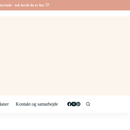
erinde - tak fordi du er her 🤍
aner
Kontakt og samarbejde