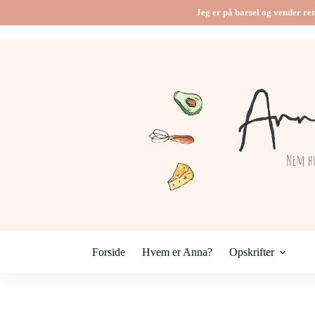
Fortsæt
Jeg er på barsel og vender ret
til
indhold
Forside
Hvem er Anna?
Opskrifter