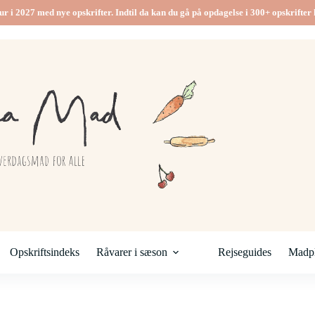
ur i 2027 med nye opskrifter. Indtil da kan du gå på opdagelse i 300+ opskrifter h
Opskriftsindeks
Råvarer i sæson
Rejseguides
Madpl