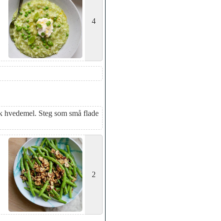
4
psk hvedemel. Steg som små flade
2