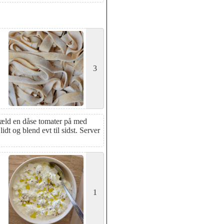
3
 Hæld en dåse tomater på med
idt og blend evt til sidst. Server
1