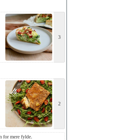
3
2
en for mere fylde.