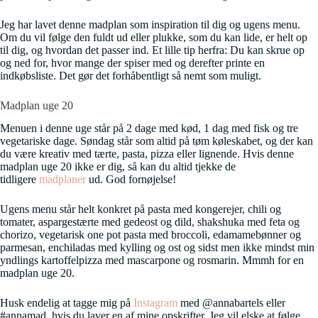
Jeg har lavet denne madplan som inspiration til dig og ugens menu.
Om du vil følge den fuldt ud eller plukke, som du kan lide, er helt op
til dig, og hvordan det passer ind. Et lille tip herfra: Du kan skrue op
og ned for, hvor mange der spiser med og derefter printe en
indkøbsliste. Det gør det forhåbentligt så nemt som muligt.
Madplan uge 20
Menuen i denne uge står på 2 dage med kød, 1 dag med fisk og tre
vegetariske dage. Søndag står som altid på tøm køleskabet, og der kan
du være kreativ med tærte, pasta, pizza eller lignende. Hvis denne
madplan uge 20 ikke er dig, så kan du altid tjekke de
tidligere
madplaner
ud. God fornøjelse!
Ugens menu står helt konkret på pasta med kongerejer, chili og
tomater, aspargestærte med gedeost og dild, shakshuka med feta og
chorizo, vegetarisk one pot pasta med broccoli, edamamebønner og
parmesan, enchiladas med kylling og ost og sidst men ikke mindst min
yndlings kartoffelpizza med mascarpone og rosmarin. Mmmh for en
madplan uge 20.
Husk endelig at tagge mig på
Instagram
med @annabartels eller
#annamad, hvis du laver en af mine opskrifter. Jeg vil elske at følge