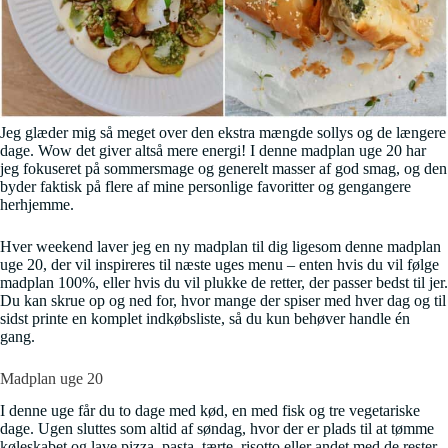
Jeg glæder mig så meget over den ekstra mængde sollys og de længere
dage. Wow det giver altså mere energi! I denne madplan uge 20 har
jeg fokuseret på sommersmage og generelt masser af god smag, og den
byder faktisk på flere af mine personlige favoritter og gengangere
herhjemme.
Hver weekend laver jeg en ny madplan til dig ligesom denne madplan
uge 20, der vil inspireres til næste uges menu – enten hvis du vil følge
madplan 100%, eller hvis du vil plukke de retter, der passer bedst til jer.
Du kan skrue op og ned for, hvor mange der spiser med hver dag og til
sidst printe en komplet indkøbsliste, så du kun behøver handle én
gang.
Madplan uge 20
I denne uge får du to dage med kød, en med fisk og tre vegetariske
dage. Ugen sluttes som altid af søndag, hvor der er plads til at tømme
køleskabet og lave pizza, pasta, tærte, risotto eller andet med de rester,