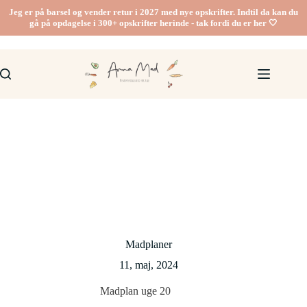
Fortsæt
Jeg er på barsel og vender retur i 2027 med nye opskrifter. Indtil da kan du
til
gå på opdagelse i 300+ opskrifter herinde - tak fordi du er her 🤍
indhold
Madplaner
11, maj, 2024
Madplan uge 20