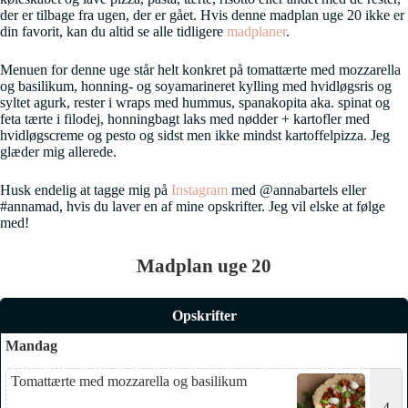
der er tilbage fra ugen, der er gået. Hvis denne madplan uge 20 ikke er
din favorit, kan du altid se alle tidligere
madplaner
.
Menuen for denne uge står helt konkret på tomattærte med mozzarella
og basilikum, honning- og soyamarineret kylling med hvidløgsris og
syltet agurk, rester i wraps med hummus, spanakopita aka. spinat og
feta tærte i filodej, honningbagt laks med nødder + kartofler med
hvidløgscreme og pesto og sidst men ikke mindst kartoffelpizza. Jeg
glæder mig allerede.
Husk endelig at tagge mig på
Instagram
med @annabartels eller
#annamad, hvis du laver en af mine opskrifter. Jeg vil elske at følge
med!
Madplan uge 20
Opskrifter
Mandag
Tomattærte med mozzarella og basilikum
4