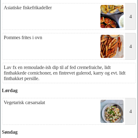
Asiatiske fiskefrikadeller
4
Pommes frites i ovn
4
Lav fx en remoulade-ish dip til af fed cremefraiche, lidt
finthakkede cornichoner, en fintrevet gulerod, karry og evt. lidt
finthakket persille.
Lørdag
Vegetarisk cæsarsalat
4
Søndag