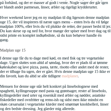
på forhånd, og der er masser af godt i vente. Nogle sager der går igen
er blandt andet parmesan, linser, æbler og rigeligt krydderurter.
Hver weekend laver jeg en ny madplan til dig ligesom denne madplan
uge 15, der vil inspireres til næste uges menu – enten hvis du vil følge
madplan 100%, eller hvis du vil plukke de retter, der passer bedst til jer.
Du kan skrue op og ned for, hvor mange der spiser med hver dag og til
sidst printe en komplet indkøbsliste, så du kun behøver handle én
gang.
Madplan uge 15
I denne uge får du to dage med kød, en med fisk og tre vegetariske
dage. Ugen sluttes som altid af søndag, hvor der er plads til at tømme
køleskabet og lave pizza, pasta, tærte, risotto eller andet med de rester,
der er tilbage fra ugen, der er gået. Hvis denne madplan uge 15 ikke er
din favorit, kan du altid se alle tidligere
madplaner
.
Menuen for denne uge står helt konkret på linsebolognese med
spaghetti, kyllingesuppe med pasta og grøntsager, rester af linsebolo,
kyllingedeller med urter og rosenkål med æbler og nødder, asiatiske
fiskedeller med ovnfritter og remo-ish og sidst men ikke mindst en
skøn cæsarsalat i vegetariske klæder med smørmør knoldselleri, linser
og den bedste dressing. Jeg glæder mig allerede.