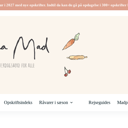
ur i 2027 med nye opskrifter. Indtil da kan du gå på opdagelse i 300+ opskrifter h
Opskriftsindeks
Råvarer i sæson
Rejseguides
Madpl