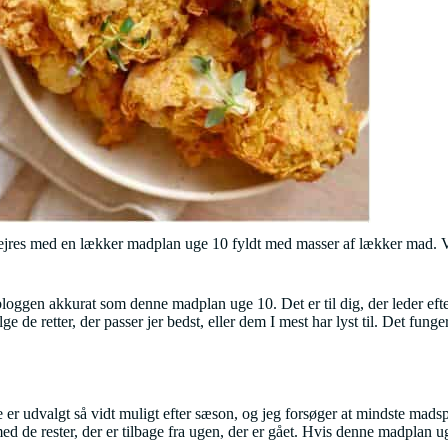
al fejres med en lækker madplan uge 10 fyldt med masser af lækker mad. V
loggen akkurat som denne madplan uge 10. Det er til dig, der leder efte
 de retter, der passer jer bedst, eller dem I mest har lyst til. Det fung
er udvalgt så vidt muligt efter sæson, og jeg forsøger at mindste madsp
ed de rester, der er tilbage fra ugen, der er gået. Hvis denne madplan uge