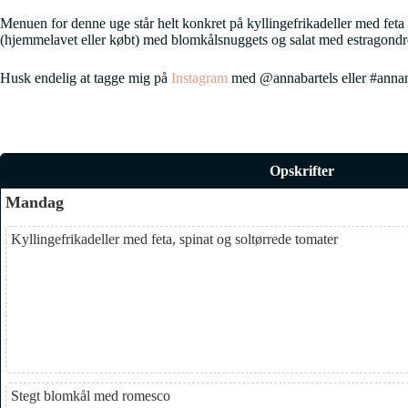
Menuen for denne uge står helt konkret på kyllingefrikadeller med fe
(hjemmelavet eller købt) med blomkålsnuggets og salat med estragondres
Husk endelig at tagge mig på
Instagram
med @annabartels eller #annamad
Opskrifter
Mandag
Kyllingefrikadeller med feta, spinat og soltørrede tomater
Stegt blomkål med romesco