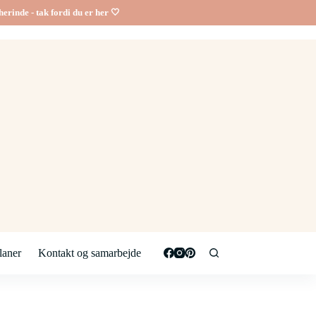
erinde - tak fordi du er her 🤍
aner
Kontakt og samarbejde