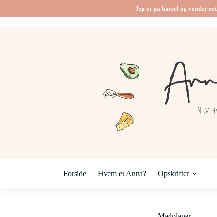
Fortsæt
Jeg er på barsel og vender ret
til
indhold
Forside
Hvem er Anna?
Opskrifter
Madplaner