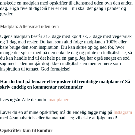
ønskede en madplan med opskrifter til aftensmad uden ovn den anden
dag. High five til dig! Så her er den – nu skal der gang i pander og
gryder.
Madplan: Aftensmad uden ovn
Ugens madplan består af 3 dage med kød/fisk, 3 dage med vegetarisk
og 1 dag med rester. Du kan som altid følge madplanen 100% eller
bare bruge den som inspiration. Du kan skrue op og ned for, hvor
mange der spiser med på den enkelte dag og printe en indkøbsliste, så
du kan handle ind til det hele på én gang. Jeg har også sneget en sød
sag med – den indgår dog ikke i indkøbslisten men er mere som
inspiration til temaet. God fornøjelse!
Har du bud på temaer eller ønsker til fremtidige madplaner? Så
skriv endelig en kommentar nedenunder
Læs også:
Alle de andre
madplaner
Laver du en af mine opskrifter, må du endelig tagge mig på
Instagram
med @annabartels eller #annamad. Jeg vil elske at følge med!
Opskrifter kun til komfur