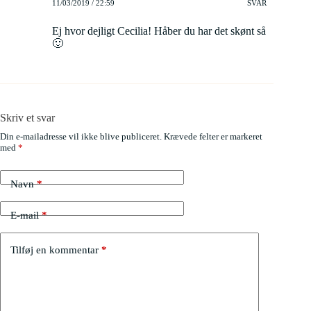
11/03/2019 / 22:59
SVAR
Ej hvor dejligt Cecilia! Håber du har det skønt så
🙂
Skriv et svar
Din e-mailadresse vil ikke blive publiceret.
Krævede felter er markeret
med
*
Navn
*
E-mail
*
Tilføj en kommentar
*