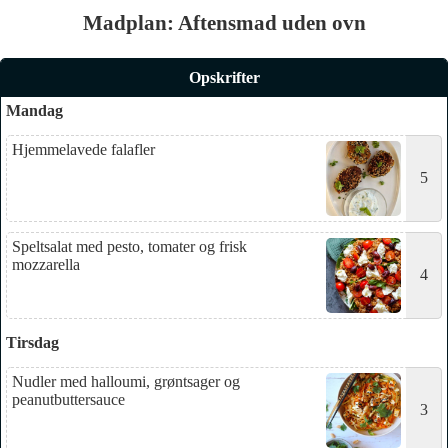
Madplan: Aftensmad uden ovn
Opskrifter
Mandag
Hjemmelavede falafler
5
Speltsalat med pesto, tomater og frisk
mozzarella
4
Tirsdag
Nudler med halloumi, grøntsager og
peanutbuttersauce
3