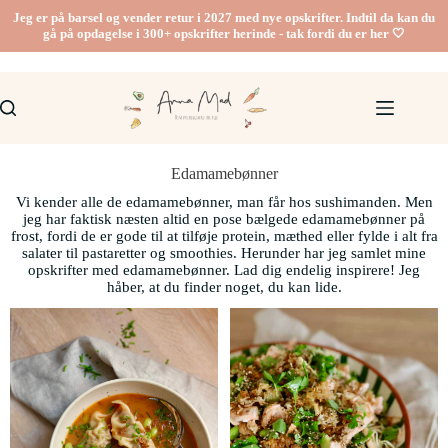
Jeg er på barsel og vender retur i 2027 med nye opskrifter. Indtil da kan du
gå på opdagelse i 300+ opskrifter herinde - tak fordi du er her 🤍
Edamamebønner
Vi kender alle de edamamebønner, man får hos sushimanden. Men
jeg har faktisk næsten altid en pose bælgede edamamebønner på
frost, fordi de er gode til at tilføje protein, mæthed eller fylde i alt fra
salater til pastaretter og smoothies. Herunder har jeg samlet mine
opskrifter med edamamebønner. Lad dig endelig inspirere! Jeg
håber, at du finder noget, du kan lide.