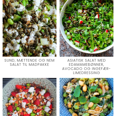
SUND, MÆTTENDE OG NEM
ASIATISK SALAT MED
SALAT TIL MADPAKKE
EDAMAMEBØNNER,
AVOCADO OG INGEFÆR-
LIMEDRESSING