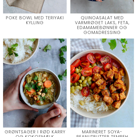
POKE BOWL MED TERIYAKI
QUINOASALAT MED
KYLLING
VARMRØGET LAKS, FETA,
EDAMAMEBØNNER OG
GOMADRESSING
GRØNTSAGER I RØD KARRY
MARINERET SOYA-
OG KOKOSMÆLK
PEANUTBUTTER TEMPEH