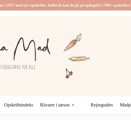
ur i 2027 med nye opskrifter. Indtil da kan du gå på opdagelse i 300+ opskrifter h
Opskriftsindeks
Råvarer i sæson
Rejseguides
Madpl