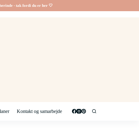
erinde - tak fordi du er her 🤍
aner
Kontakt og samarbejde