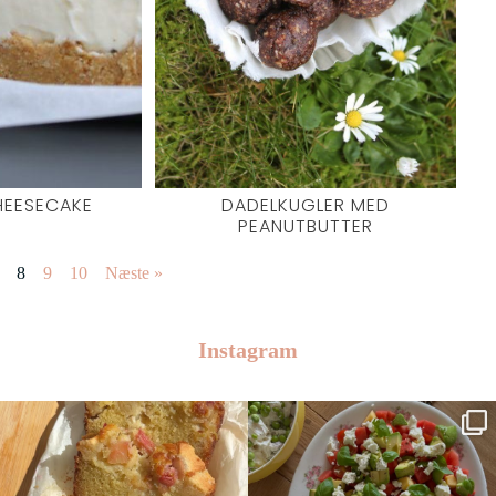
HEESECAKE
DADELKUGLER MED
PEANUTBUTTER
8
9
10
Næste »
Instagram