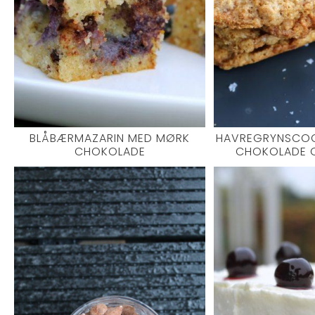
BLÅBÆRMAZARIN MED MØRK
HAVREGRYNSCOO
CHOKOLADE
CHOKOLADE 