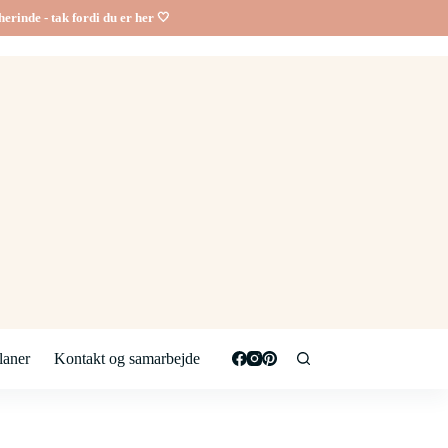
erinde - tak fordi du er her 🤍
aner
Kontakt og samarbejde