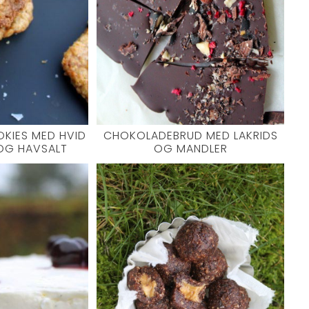
KIES MED HVID
CHOKOLADEBRUD MED LAKRIDS
OG HAVSALT
OG MANDLER