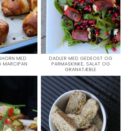
SHORN MED
DADLER MED GEDEOST OG
G MARCIPAN
PARMASKINKE, SALAT OG
GRANATÆBLE