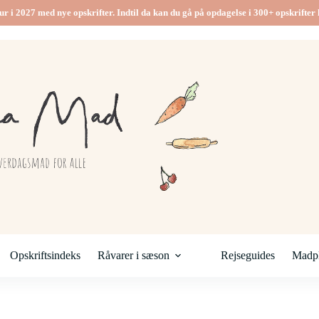
ur i 2027 med nye opskrifter. Indtil da kan du gå på opdagelse i 300+ opskrifter h
Opskriftsindeks
Råvarer i sæson
Rejseguides
Madpl