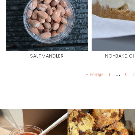
SALTMANDLER
NO-BAKE C
« Forrige
1
…
6
7