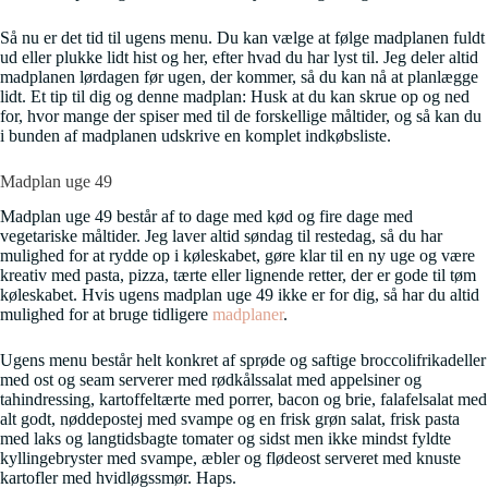
Så nu er det tid til ugens menu. Du kan vælge at følge madplanen fuldt
ud eller plukke lidt hist og her, efter hvad du har lyst til. Jeg deler altid
madplanen lørdagen før ugen, der kommer, så du kan nå at planlægge
lidt. Et tip til dig og denne madplan: Husk at du kan skrue op og ned
for, hvor mange der spiser med til de forskellige måltider, og så kan du
i bunden af madplanen udskrive en komplet indkøbsliste.
Madplan uge 49
Madplan uge 49 består af to dage med kød og fire dage med
vegetariske måltider. Jeg laver altid søndag til restedag, så du har
mulighed for at rydde op i køleskabet, gøre klar til en ny uge og være
kreativ med pasta, pizza, tærte eller lignende retter, der er gode til tøm
køleskabet. Hvis ugens madplan uge 49 ikke er for dig, så har du altid
mulighed for at bruge tidligere
madplaner
.
Ugens menu består helt konkret af sprøde og saftige broccolifrikadeller
med ost og seam serverer med rødkålssalat med appelsiner og
tahindressing, kartoffeltærte med porrer, bacon og brie, falafelsalat med
alt godt, nøddepostej med svampe og en frisk grøn salat, frisk pasta
med laks og langtidsbagte tomater og sidst men ikke mindst fyldte
kyllingebryster med svampe, æbler og flødeost serveret med knuste
kartofler med hvidløgssmør. Haps.