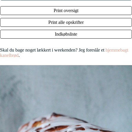
Print oversigt
Print alle opskrifter
Indkøbsliste
Skal du bage noget lækkert i weekenden? Jeg foreslår et
hjemmebagt
kanelbrød
.