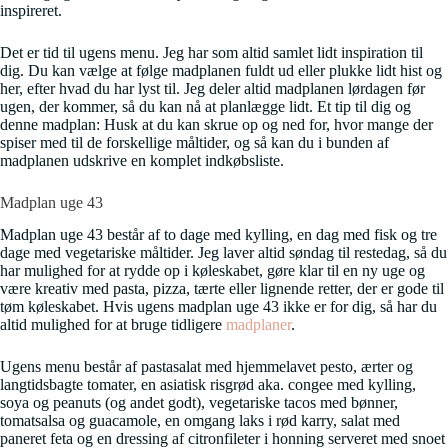
inspireret.
Det er tid til ugens menu. Jeg har som altid samlet lidt inspiration til
dig. Du kan vælge at følge madplanen fuldt ud eller plukke lidt hist og
her, efter hvad du har lyst til. Jeg deler altid madplanen lørdagen før
ugen, der kommer, så du kan nå at planlægge lidt. Et tip til dig og
denne madplan: Husk at du kan skrue op og ned for, hvor mange der
spiser med til de forskellige måltider, og så kan du i bunden af
madplanen udskrive en komplet indkøbsliste.
Madplan uge 43
Madplan uge 43 består af to dage med kylling, en dag med fisk og tre
dage med vegetariske måltider. Jeg laver altid søndag til restedag, så du
har mulighed for at rydde op i køleskabet, gøre klar til en ny uge og
være kreativ med pasta, pizza, tærte eller lignende retter, der er gode til
tøm køleskabet. Hvis ugens madplan uge 43 ikke er for dig, så har du
altid mulighed for at bruge tidligere
madplaner
.
Ugens menu består af pastasalat med hjemmelavet pesto, ærter og
langtidsbagte tomater, en asiatisk risgrød aka. congee med kylling,
soya og peanuts (og andet godt), vegetariske tacos med bønner,
tomatsalsa og guacamole, en omgang laks i rød karry, salat med
paneret feta og en dressing af citronfileter i honning serveret med snoet