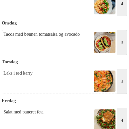
4
Onsdag
Tacos med bønner, tomatsalsa og avocado
3
Torsdag
Laks i rød karry
3
Fredag
Salat med paneret feta
4