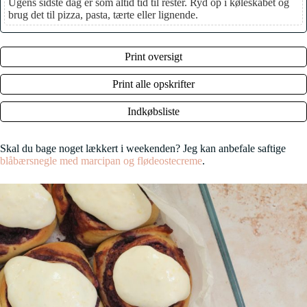
Ugens sidste dag er som altid tid til rester. Ryd op i køleskabet og
brug det til pizza, pasta, tærte eller lignende.
Print oversigt
Print alle opskrifter
Indkøbsliste
Skal du bage noget lækkert i weekenden? Jeg kan anbefale saftige
blåbærsnegle med marcipan og flødeostecreme
.