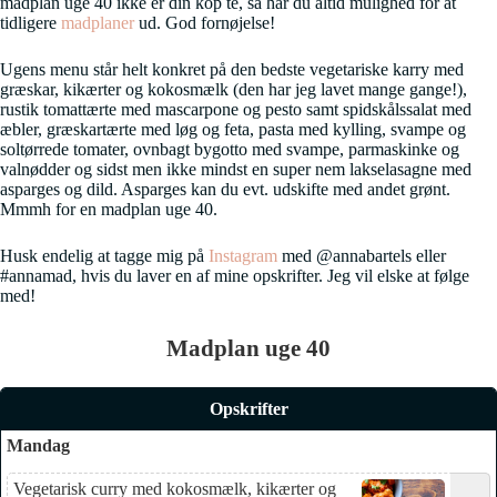
madplan uge 40 ikke er din kop te, så har du altid mulighed for at
tidligere
madplaner
ud. God fornøjelse!
Ugens menu står helt konkret på den bedste vegetariske karry med
græskar, kikærter og kokosmælk (den har jeg lavet mange gange!),
rustik tomattærte med mascarpone og pesto samt spidskålssalat med
æbler, græskartærte med løg og feta, pasta med kylling, svampe og
soltørrede tomater, ovnbagt bygotto med svampe, parmaskinke og
valnødder og sidst men ikke mindst en super nem lakselasagne med
asparges og dild. Asparges kan du evt. udskifte med andet grønt.
Mmmh for en madplan uge 40.
Husk endelig at tagge mig på
Instagram
med @annabartels eller
#annamad, hvis du laver en af mine opskrifter. Jeg vil elske at følge
med!
Madplan uge 40
Opskrifter
Mandag
Vegetarisk curry med kokosmælk, kikærter og