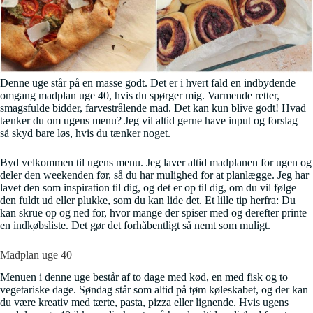
Denne uge står på en masse godt. Det er i hvert fald en indbydende
omgang madplan uge 40, hvis du spørger mig. Varmende retter,
smagsfulde bidder, farvestrålende mad. Det kan kun blive godt! Hvad
tænker du om ugens menu? Jeg vil altid gerne have input og forslag –
så skyd bare løs, hvis du tænker noget.
Byd velkommen til ugens menu. Jeg laver altid madplanen for ugen og
deler den weekenden før, så du har mulighed for at planlægge. Jeg har
lavet den som inspiration til dig, og det er op til dig, om du vil følge
den fuldt ud eller plukke, som du kan lide det. Et lille tip herfra: Du
kan skrue op og ned for, hvor mange der spiser med og derefter printe
en indkøbsliste. Det gør det forhåbentligt så nemt som muligt.
Madplan uge 40
Menuen i denne uge består af to dage med kød, en med fisk og to
vegetariske dage. Søndag står som altid på tøm køleskabet, og der kan
du være kreativ med tærte, pasta, pizza eller lignende. Hvis ugens