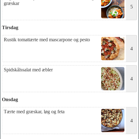
græskar
5
Tirsdag
Rustik tomattærte med mascarpone og pesto
4
Spidskålssalat med æbler
4
Onsdag
Tærte med græskar, løg og feta
4