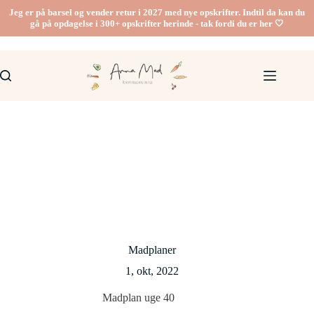
Fortsæt
Jeg er på barsel og vender retur i 2027 med nye opskrifter. Indtil da kan du
til
gå på opdagelse i 300+ opskrifter herinde - tak fordi du er her 🤍
indhold
Madplaner
1, okt, 2022
Madplan uge 40