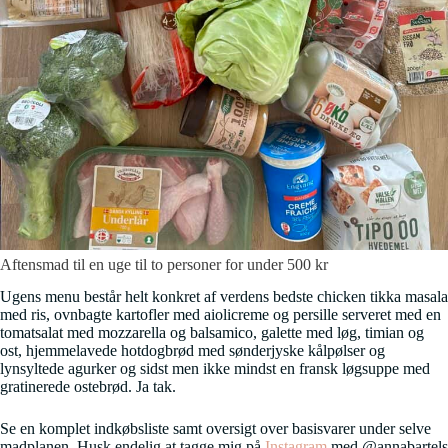
Aftensmad til en uge til to personer for under 500 kr
Ugens menu består helt konkret af verdens bedste chicken tikka masala
med ris, ovnbagte kartofler med aiolicreme og persille serveret med en
tomatsalat med mozzarella og balsamico, galette med løg, timian og
ost, hjemmelavede hotdogbrød med sønderjyske kålpølser og
lynsyltede agurker og sidst men ikke mindst en fransk løgsuppe med
gratinerede ostebrød. Ja tak.
Se en komplet indkøbsliste samt oversigt over basisvarer under selve
madplanen. Husk endelig at tagge mig på
Instagram
med @annabartels