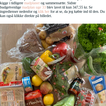
kigge i tidligere
madplaner
og sammensætte. Sidste
budgetvenlige
madplan uge 33
blev lavet til kun 347,55 kr. Se
ingredienser nedenfor og
klik her
for at se, da jeg købte ind til den. Du
kan også klikke direkte på billedet.