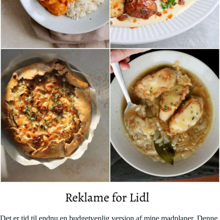
Det er tid til endnu en budgetvenlig version af mine madplaner. Denne