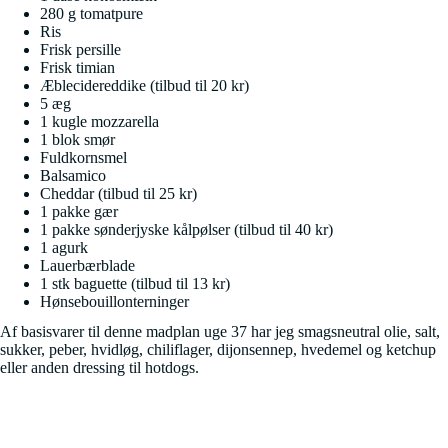
280 g tomatpure
Ris
Frisk persille
Frisk timian
Æblecidereddike (tilbud til 20 kr)
5 æg
1 kugle mozzarella
1 blok smør
Fuldkornsmel
Balsamico
Cheddar (tilbud til 25 kr)
1 pakke gær
1 pakke sønderjyske kålpølser (tilbud til 40 kr)
1 agurk
Lauerbærblade
1 stk baguette (tilbud til 13 kr)
Hønsebouillonterninger
Af basisvarer til denne madplan uge 37 har jeg smagsneutral olie, salt,
sukker, peber, hvidløg, chiliflager, dijonsennep, hvedemel og ketchup
eller anden dressing til hotdogs.