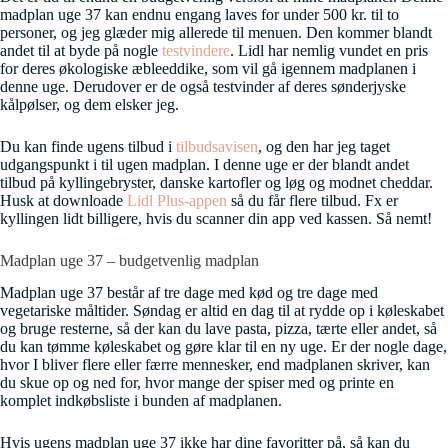
madplan uge 37 kan endnu engang laves for under 500 kr. til to
personer, og jeg glæder mig allerede til menuen. Den kommer blandt
andet til at byde på nogle
testvindere
. Lidl har nemlig vundet en pris
for deres økologiske æbleeddike, som vil gå igennem madplanen i
denne uge. Derudover er de også testvinder af deres sønderjyske
kålpølser, og dem elsker jeg.
Du kan finde ugens tilbud i
tilbudsavisen
, og den har jeg taget
udgangspunkt i til ugen madplan. I denne uge er der blandt andet
tilbud på kyllingebryster, danske kartofler og løg og modnet cheddar.
Husk at downloade
Lidl Plus-appen
så du får flere tilbud. Fx er
kyllingen lidt billigere, hvis du scanner din app ved kassen. Så nemt!
Madplan uge 37 – budgetvenlig madplan
Madplan uge 37 består af tre dage med kød og tre dage med
vegetariske måltider. Søndag er altid en dag til at rydde op i køleskabet
og bruge resterne, så der kan du lave pasta, pizza, tærte eller andet, så
du kan tømme køleskabet og gøre klar til en ny uge. Er der nogle dage,
hvor I bliver flere eller færre mennesker, end madplanen skriver, kan
du skue op og ned for, hvor mange der spiser med og printe en
komplet indkøbsliste i bunden af madplanen.
Hvis ugens madplan uge 37 ikke har dine favoritter på, så kan du